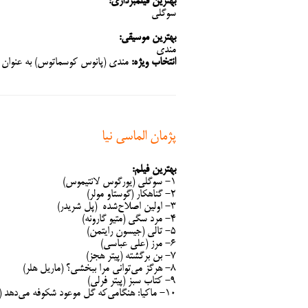
بهترین فیلمبرداری:
سوگلی
بهترین موسیقی:
مندی
انتخاب ویژه:
مندی (پانوس کوسماتوس) به عنوان 
پژمان الماسی ‌نیا
بهترین فیلم:
۱- سوگلی (یورگوس لانتیموس)
۲- گناهکار (گوستاو مولر)
۳- اولین اصلاح‌شده (پل شریدر)
۴- مرد سگی (متیو گارونه)
۵- تالی (جیسون رایتمن)
۶- مرز (علی عباسی)
۷- بن برگشته (پیتر هجز)
۸- هرگز می‌توانی مرا ببخشی؟ (ماریل هلر)
۹- کتاب سبز (پیتر فرلی)
۱۰- ماکیا: هنگامی‌که گل موعود شکوفه می‌دهد (ماری اُکادا)