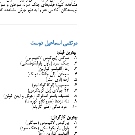
مشاهده کنید) فیلم‌های جنگ سرد، سوختن و سوگلی
نویسندگان آکادمی هنر را به طور جزئی مشاهده کنی
مرتضی اسماعیل دوست
بهترین فیلم:
1. سوگلی (یورگوس لانتیموس)
2. جنگ سرد (پاول پاولیکوفسکی)
3. رُما (آلفونسو کوارون)
4. سوختن (لی چانگ دونگ)
5. ارث (اری استر)
6. سوسپیریا (لوکا گوادانینو)
7. ۲۲ جولای (پل گرینگرس)
8. تصنیف باستر اسکراگز (جوئل و ایتن کوئن)
9. دله دزدها (هیروکازو کوره‌ دا)
10. مرد سگی (متیو گارونه)
بهترین کارگردان:
1. یورگوس لانتیموس (سوگلی)
2. پاول پاولیکوفسکی (جنگ سرد)
3. آلفونسو کوارون (رُما)