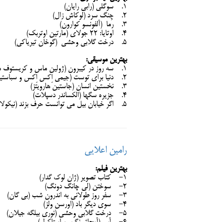
1. سوگلی (رابی رایان)
2. جنگ سرد (لوکاش زال)
3. رُما (آلفونسو کوارون)
4. اوتایا: ۲۲ جولای (مارتین اوتربک)
5. درخت گلابی وحشی (گوخان تیریاکی)
بهترین موسیقی:
1. سه روز در کیبرون (ژولین ماس و کریستوف مایزر)
2. دنیا برای توست (جیمی اِکس ‌اِکس و سباستین)
3. نخستین انسان (جاستین هارویتز)
4. جزیره سگها (الکساندر دسپلات)
5. اگر خیابان بیل می ‌توانست حرف بزند (نیکولاس بریتل)
رامین اعلایی
بهترین فیلم:
1- کتاب تصویر (ژان لوک گدار)
2- سوختن (لی چانگ دونگ)
3- سفر روز طولانی به اندرون شب (بی گان)
4- سوی دیگر باد (اورسن ولز)
5- درخت گلابی وحشی (نوری بیلگه جیلان)