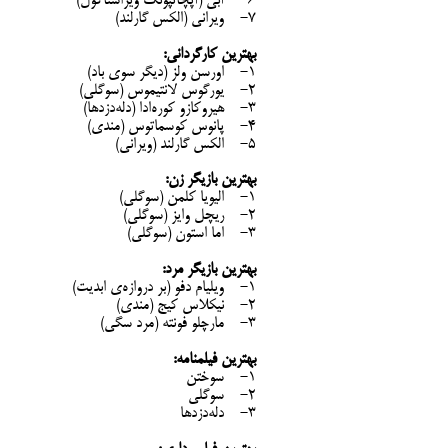
6- آبی (آپچاتپونگ ویراستاکول)
7- ویرانی (الکس گارلند)
بهترین کارگردانی:
1- اورسن ولز (دیگر سوی باد)
2- یورگوس لانتیموس (سوگلی)
3- هیروکازو کوره‌ادا (دله‌دزدها)
4- پانوس کوسماتوس (مندی)
5- الکس گارلند (ویرانی)
بهترین بازیگر زن:
1- الیویا کلمن (سوگلی)
2- ریچل وایز (سوگلی)
3- اما استون (سوگلی)
بهترین بازیگر مرد:
1- ویلیام دفو (بر دروازه‌ی ابدیت)
2- نیکلاس کیج (مندی)
3- مارچلو فونته (مرد سگی)
بهترین فیلمنامه:
1- سوختن
2- سوگلی
3- دله‌دزدها