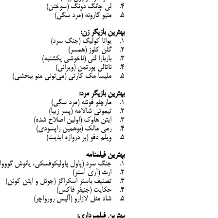
4. لی چانگ دونگ (سوختن)
5. متیو گارونه (مرد سگی)
بهترین بازیگر زن:
1. یوانا کولیگ (جنگ سرد)
2. گلن کلوز (همسر)
3. باربارا لنی (ناخوشی یکشنبه)
4. ناتالی پورتمن (ویرانی)
5. ملیسا مک ‌کارتی (می‌تونی منو ببخشی)
بهترین بازیگر مرد:
1. مارچلو فونته (مرد سگی)
2. تیموتی شالامه (پسر زیبا)
3. ایتن هاوک (اولین اصلاح شده)
4. رمی مالک (بوهمین راپسودی)
5. ویلم دفو (بر دروازه ابدیت)
بهترین فیلمنامه
1. جنگ سرد (پاول پاولیکوفسکی، یانوش گووواتسکی)
2. ارث (آری آستر)
3. تصنیف باستر اسکراگز (جوئل و ایتن کوئن)
4. حکایت (جنیفر فاکس)
5. شاد مثل لازارو (آلیس رورواچر)
بهترین فیلمبرداری: