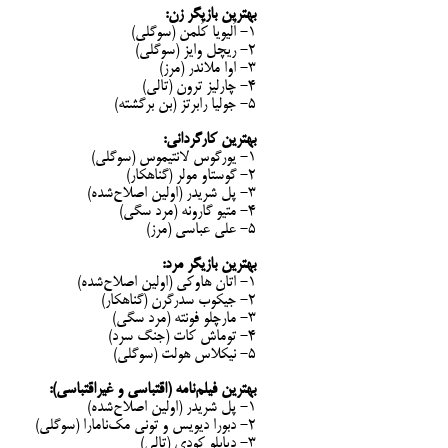
بهترین بازیگر زن:
۱- اُلیویا کُلمن (سوگلی)
۲- ریچل وایز (سوگلی)
۳- اوا ملاندر (مرز)
۴- چارلیز ترون (تالی)
۵- جولیا رابرتز (بن برگشته)
بهترین کارگردانی:
۱- یورگوس لانتیموس (سوگلی)
۲- گوستاو مولر (گناهکار)
۳- پل شریدر (اولین اصلاح‌شده)
۴- متیو گارونه (مرد سگی)
۵- علی عباسی (مرز)
بهترین بازیگر مرد:
۱- اتان هاوکی (اولین اصلاح‌شده)
۲- جیکوب سدرگرن (گناهکار)
۳- مارچلو فونته (مرد سگی)
۴- توماش کات (جنگ سرد)
۵- نیکلاس هولت (سوگلی)
بهترین فیلم‌نامه (اقتباسی و غیراقتباسی):
۱- پل شریدر (اولین اصلاح‌شده)
۲- دبورا دیویس و تونی مک‌نامارا (سوگلی)
۳- دیابلو کودی (تالی)