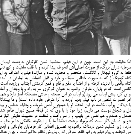
امّا حقیقت جز این است، چون در این فیلم، استشمار شدن کارگران به دست اربابان 
سرمایه داران بزرگ، از صورت اصلی‌اش انحراف پیدا کرده و با قلب ماهیّت و کج تابی
فقط به گروهِ تبهکار و گانگستر، منحصر و محدود شده و سازندۀ فیلم با اعتراف به ای
گناه کوچک ( که به صورت خطایی سبک و خُرد و قابل اغماض به نمایش در آمده)
گناه واقعی را نادیده گرفته و از افشا یا دفع و قلع و قمع کردنش اجتناب ورزیده است 
گفتنی است که در پایان، مارلون براندو، به عنوان کارگری سر به راه و با وجدان و آماد
برای کار، پیش ارباب می رود (و ارباب در این صحنه ، حالتی مضحکه آمیز دارد و همی
امر تصوّرات غلطی در باب فیلم پدید آورده و آنرا مترقّی جلوه داده است) و ما بینندگا
با دیدگان پرآب، خاصه در این لحظه او را همچون آدمی شریف و وظیفه شناس و بیدا
دل و شجاع دوست می داریم، زیرا خود را با وی که در قیافۀ مسیح دوران ظاهر شده
همدل و همدم و هم نفس می یابیم، و از سر رأفت و شفقت در مصیبت هایش انباز م
شویم. شایان ذکر است که برتولد برشت تحقیقاً ما را از اینگونه یگانگی ها بر حذر م
دارد ، زیرا تسلیم شدن دردناک براندو، به تصدیق انفعالی کار فرمایان جاودانی و ابدی
می انجامد و پیام فیلم به رغم ظاهر مترقّی اش، پذیرش نظام حاکم است و چون عدال