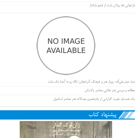
بازخوانی نقد رولان بارت از فیلم بارانداز
بنیاد حیدرعلی‌اُف، پرواز هنر و فرهنگ آذربایجان؛ نگاه رو به آیندۀ یک ملت
مطالعه و بررسی هنر نقاشی معاصر پاکستان
یک همسایه خوب، گزارشی از پانزدهمین دوسالانه هنر معاصر استانبول
پیشنهاد کتاب