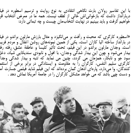
با این تفاسیر رولان بارت نگاهی انتقادی به نوع روایت و ترسیم اسطوره در فیل
دربارانداز داشت که بازخوانی‌اش خالی از لطف نیست. همه ما در معرض انتخاب قرا
خواهیم گرفت و باید ببینیم در نهایت انتخاب‌مان چیست و چه تبعاتی دارد:
«اسطوره کارگری که محبت و رأفت بر می‌انگیزد و مثال بارزش مارلون براندو در فیل
در بارانداز ساخته الیا کازان است، یکی از همین نمونه‌های روشن اغفال و مردم فریب
است. وجدان مارلون براندو در این فیلم، تحت تأثیر کلیسا و عاطفۀ عشق، رفته رفت
بیدار می‌شود و چون این بیدار شدگی وجدان، با افول و نابودی سندیکایی شیّاد، دغل
سود جو و نابکار، همزمان می گردد، چنین می نماید که تنبّه و بیدار شدگی وجدا
کارگری سلیم النفس، کارگران را به مقاومت و ایستادگی در برابر برخی از استثما
کنندگان، وا می‌دارد، پاره‌ای اذهان گمان برده‌اند که این فیلم شاید فیلمی جسارت آمی
و دست چپی باشد که می خواهد مشکل کارگران را در جامعۀ آمریکا نماش دهد .