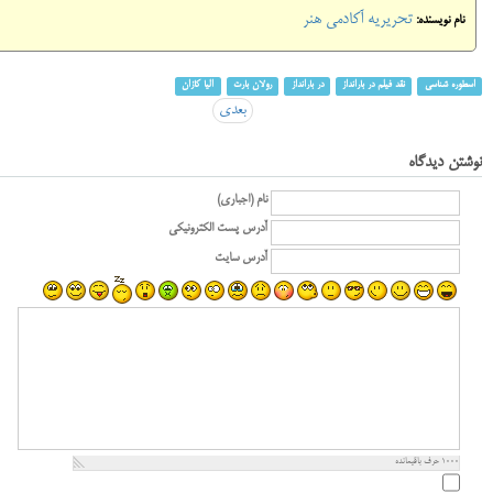
تحریریه آکادمی هنر
نام نویسنده:
اسطوره شناسی
نقد فیلم در بارانداز
در بارانداز
رولان بارت
الیا کازان
بعدی
نوشتن دیدگاه
نام (اجباری)
آدرس پست الکترونیکی
آدرس سایت
1000
حرف باقیمانده