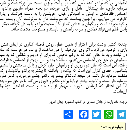
اجتماعی‌ای که براندو کشف می کند، در نهایت چیزی نیست جز بزرگداشت و تکری
سرمایه داری، ما، بینندگان غافل و بازی خورده، سرانجام همراه مارلون براندو، ب
احساس ظفرمندی و ایمنی و آسودگی خیال، خویشتن را به دست قدرتمند و پدران
کارفرما می سپاریم، زیرا چنین پیداست که سرنوشت مان به سرنوشت آنان وابسته اس
و گره خورده است و بیگمان بیننده‌ای که از آغاز محبت براندو را به دل گرفته، دیگر د
پایان فیلم نمی‌تواند تمکین و سر به راهیش را ناپسند و مستوجب ملامت بداند.
چنانکه گفتیم برشت برای احتزار از همین خطر، روش فاصله گذاری در ایفای نقش 
بازی را توصیه می‌کرد و اگر وی این فیلم را می ساخت، از براندو می‌خواست که ساد
دل نباشد و به ما حالی کند که به رغم محبّتی که برای او داریم و شفقّتی که به سب
مصایبش در حق وی احساس می‌کنیم، مسألۀ عمده و بس مهمتر از احساس عطوفت 
رأفت، این است که علل تیره روزی او و راههای چاره کردن و زایل ساختنش را ببینیم 
بشناسیم . خطای کازان این است که بیننده را واداشته تا بیشتر به براندو بیاندیشد و کمت
ملتفت سرمایه دار باشد، در نتیجه تماشاگر بیشتر به براندو چشم می‌دوزد و کمتر متّوج
سرمایه دار است، و لاجرم بیشتر دربارۀ براندو حکم و داوری می‌کند تا در حق سرمایه‌دا
امّا این انتظار که قربانیان بشورند ، مهمتر از ریشخند و دست انداختن دژخیما
آن‌هاست.
ترجمه نقد بارت از جلال ستاری در کتاب اسطوره جهان امروز
Share
Facebook
WhatsApp
Twitter
Telegram
درباره نویسنده :