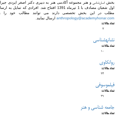
بخش
و هنر مجموعه آکادمی هنر به دبیری دکتر اصغر ایزدی جیرا
انسان‌شناسی
اول شعبان مصادف با 1 تیرماه 1391 افتتاح شد. افرادی که تمایل به ارس
مطلب در این بخش تخصصی دارند می توانند مطالب خود را ب
anthropology@academyhonar.com
ارسال نمایند.
تعداد مقالات:
7
نشانه‎شناسی
تعداد مقالات:
10
روانکاوی
تعداد مقالات:
24
فیلموسوفی
تعداد مقالات:
29
جامعه شناسی و هنر
تعداد مقالات: