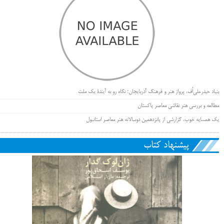
بنیاد حیدرعلی‌اُف، پرواز هنر و فرهنگ آذربایجان؛ نگاه رو به آیندۀ یک ملت
مطالعه و بررسی هنر نقاشی معاصر پاکستان
یک همسایه خوب، گزارشی از پانزدهمین دوسالانه هنر معاصر استانبول
پیشنهاد کتاب