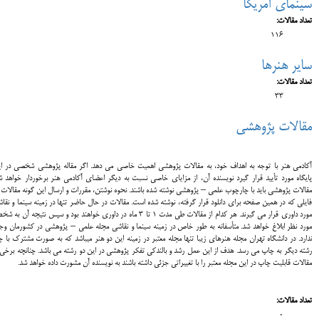
سینمای آمریکا
تعداد مقالات:
116
سایر هنرها
تعداد مقالات:
33
مقالات پژوهشی
آکادمی هنر با توجه به اهداف خود، به مقالات پژوهشی اهمیت خاصی می دهد. اگر مقاله پژوهشی شخصی در ا
پایگاه مورد تأیید قرار گیرد نویسنده آن، از مزایای خاصی نسبت به دیگر اعضای آکادمی هنر برخوردار خواهد ش
مقالات پژوهشی باید با چارچوب علمی – پژوهشی نوشته شده باشند. نحوه نوشتن، مقررات و ارسال این گونه مقالات 
فایلی که در همین صفحه برای دانلود قرار گرفته، نوشته شده است. مقالات در حال حاضر تنها در زمینه سینما و نقا
مورد داوری قرار می گیرند. هر کدام از مقالات طی مدت 1 تا 3 ماه در داوری خواهند بود و سپس نتیجه آن ب
مورد نظر ابلاغ خواهد شد. متأسفانه به طور خاص در زمینه سینما و نقاشی مجله علمی – پژوهشی در کشورمان وج
ندارد. در دانشگاه تهران مجله هنرهای زیبا تنها مجله معتبر در زمینه این دو هنر می
باشد که به صورت مشترک با چ
رشته دیگر به چاپ می رسد. هدف از این عمل رشد و بالندکی تفکر پژوهشی در این دو رشته می باشد. چنانچه برخی 
مقالات قابلیت چاپ در این مجله معتبر را با تغییراتی جزئی داشته باشند به نویسنده آن مشورت داده خواهد شد.
تعداد مقالات:
0