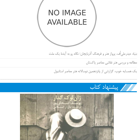
بنیاد حیدرعلی‌اُف، پرواز هنر و فرهنگ آذربایجان؛ نگاه رو به آیندۀ یک ملت
مطالعه و بررسی هنر نقاشی معاصر پاکستان
یک همسایه خوب، گزارشی از پانزدهمین دوسالانه هنر معاصر استانبول
پیشنهاد کتاب