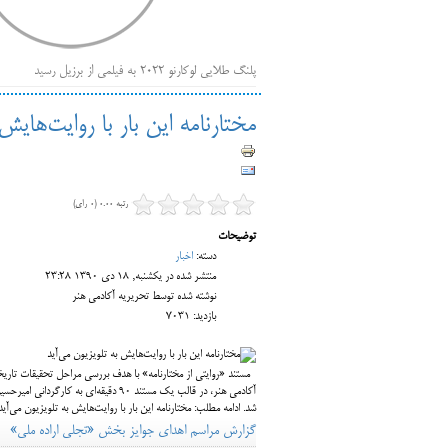
پلنگ طلایی لوکارنو ۲۰۲۲ به فیلمی از برزیل رسید
فهر
ایرانی‌ها
مختارنامه این بار با روایت‌هایش
بیرون راندن فیلم‌های منتسب به حامیان کرملین از جشنوار
باز است
رتبه 0.00 (0 رای)
توضیحات
دسته:
اخبار
منتشر شده در یکشنبه, 18 دی 1390 23:28
نوشته شده توسط تحریریه آکادمی هنر
بازدید: 7031
مستند «روایتی از مختارنامه» با هدف بررسی مراحل تحقیقات تاری
آکادمی هنر، در قالب یک مستند ۹۰ دقیق
شد. ادامه مطلب: مختارنامه این بار با روایت‌هایش به تلویزیون می‌آ
گزارش مراسم اهداي جوايز بخش «تجلي اراده ملي»