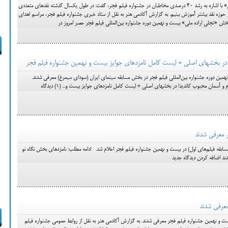
جواد شمقدري در مراسم «تجلي اراده ملي» با اشاره به رشد 40 درصدي مخاطبان در جشنواره فيلم فجر، گفت: در طول يكسال گذشته نقدهاي متعددي
د در حوزه نقد بيشتر آموزش ببنيم. به گزارش آکادمی هنر به نقل از ستاد خبري جشنواره فيلم فجر، مراسم اهداي
در بخش «تجلي اراده ملي» بيست و نهمين دوره جشنواره بين‌المللي فيلم فجر عصر امروز در
نهمین دوره جشنواره بین‌المللی فیلم فجر در بخش مسابقه سینمای ایران (سودای سیمرغ) معرفی شدند.
 معرفی شدند
ابقه فیلم‌های اول) در بیست و نهمین جشنواره فیلم فجر اعلام شد. ادامه مطلب: نامزدهای بخش نگاه نو
ند اضافه کردن دیدگاه جدید
معرفی شدند
 و نهمین جشنواره فیلم فجر معرفی شدند. به گزارش آکادمی هنر به نقل از روابط عمومی جشنواره فیلم