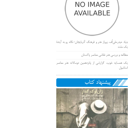
بنیاد حیدرعلی‌اُف، پرواز هنر و فرهنگ آذربایجان؛ نگاه رو به آیندۀ
یک ملت
مطالعه و بررسی هنر نقاشی معاصر پاکستان
یک همسایه خوب، گزارشی از پانزدهمین دوسالانه هنر معاصر
استانبول
پیشنهاد کتاب