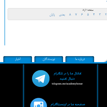
صفحه1 از8
2
3
4
5
6
7
8
بعدی
پایان
درباره ما
نویسندگان
اخبار