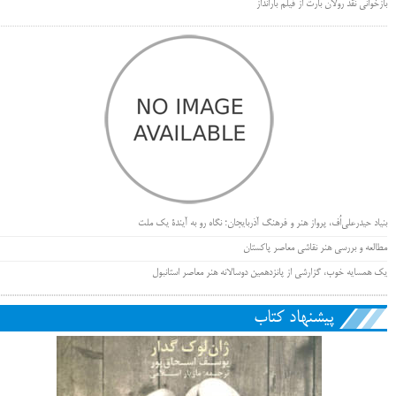
بازخوانی نقد رولان بارت از فیلم بارانداز
بنیاد حیدرعلی‌اُف، پرواز هنر و فرهنگ آذربایجان؛ نگاه رو به آیندۀ یک ملت
مطالعه و بررسی هنر نقاشی معاصر پاکستان
یک همسایه خوب، گزارشی از پانزدهمین دوسالانه هنر معاصر استانبول
پیشنهاد کتاب