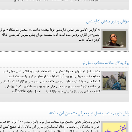
جوانان پیشرو میزبان کیارستمی
به گزارش آکادمی هنر عباس کیارستمی فردا سه‎شنبه ساعت 18 میهمان نمایشگاه «جوا
پیشرو» در گالری پردیس ملت است. ادامه مطلب: جوانان پیشرو میزبان کیارستمی اضافه
کردن دیدگاه جدید
برگزیدگان سالانه منتخب نسل نو
منتخب نسل نو از اولين مسابقات هنری بود که اهتمام خود را به نقاشی نسل جوان کشور
معطوف کرد و جريانی را بوجود آورد که توانست نهادهای ديگری را به سمت کشف
استعدادهای جديد ترغيب نمايد . پنجمين منتخب نسل نو در حالی برگزار شد که با استقبالی
بی سابقه و نزديک به دو برابر دوره های قبلی مواجه بود و به علت اين کميت روزهای
انتخاب و داوری بيش از پيشبينی ها به درازا کشيد. امسال جايزه Pperiz به
پایان داوری منتخب نسل نو و معرفی منتخبین این سالانه
داوری و سنجش نهايی پنجمين دوره منتخب نسل نو به پايان رسيد و 100 اثر ا
جوان به نمايشگاه راه يافت. به اعتقاد کارشناسان و داوران اين سالانه، ارتقاء سطح کيفی آثا