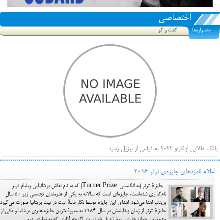
اختصاصی
جشنواره‌ها
گفت و گو
پلنگ طلایی لوکارنو ۲۰۲۲ به فیلمی از برزیل رسید
فهرست فیلم‌های بخش مسابقه جشنواره فیلم ونیز ۲۰۲۲ مشخص شد، سهم پررنگ ایرانی‌ها
اعلام نامزدهای جایزه‌ی ترنر ۲۰۱۶
بیرون راندن فیلم‌های منتسب به حامیان کرملین از جشنواره کن، راه برای مستقل‌ها باز است
جایزهٔ ترنر (به انگلیسی: Turner Prize) که به نام نقاش بریتانیایی ویلیام ترنر
نام‌گذاری شده‌است، جایزه‌ای است که سالانه به یکی از هنرمندان تجسمی زیر ۵۰ سالِ
بریتانیا اهدا می‌شود. اهدای این جایزه توسط نگارخانهٔ تیت در تیت بریتانیا صورت می‌گیرد.
جایزهٔ ترنر از زمان پیدایشش در سال ۱۹۸۴ به معروف‌ترین جایزه هنری بریتانیا و یکی از
مهم‌ترین جوایز هنری اروپا تبدیل شده‌است. اگرچه آثاری که به نمایش درمی