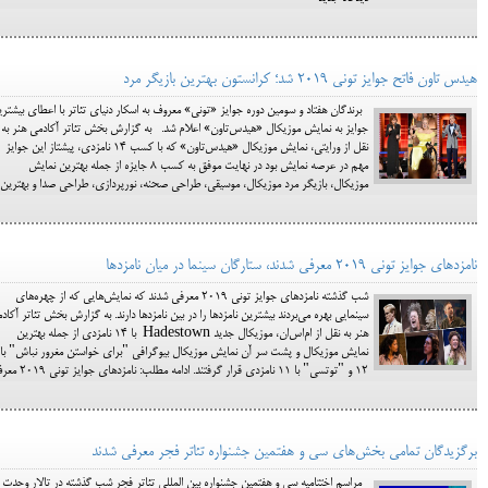
هیدس تاون فاتح جوایز تونی 2019 شد؛ کرانستون بهترین بازیگر مرد
برندگان هفتاد و سومین دوره جوایز «تونی» معروف به اسکار دنیای تئاتر با اعطای بیشتر
جوایز به نمایش موزیکال «هیدس‌تاون» اعلام شد. به گزارش بخش تئاتر آکادمی هنر به
نقل از ورایتی، نمایش موزیکال «هیدس‌تاون» که با کسب ۱۴ نامزدی، پیشتاز این جوایز
مهم در عرصه نمایش بود در نهایت موفق به کسب ۸ جایزه از جمله بهترین نمایش
موزیکال، بازیگر مرد موزیکال، موسیقی، طراحی صحنه، نورپردازی، طراحی صدا و بهترین
نامزدهای جوایز تونی ۲۰۱۹ معرفی شدند، ستارگان سینما در میان نامزدها
شب گذشته نامزدهای جوایز تونی ۲۰۱۹ معرفی شدند که نمایش‌هایی که از چهره‌های
سینمایی بهره می‌بردند بیشترین نامزدها را در بین نامزدها دارند. به گزارش بخش تئاتر آکاد
هنر به نقل از ام‌اس‌ان، موزیکال جدید Hadestown با ۱۴ نامزدی از جمله بهترین
نمایش موزیکال و پشت سر آن نمایش موزیکال بیوگرافی "برای خواستن مغرور نباش" با
12 و "توتسی" با 11 نامزدی قرار گرفتند. ادامه مطلب: نامزدهای جوایز تونی ۲۰۱۹ معرف
برگزیدگان تمامی بخش‌های سی و هفتمین جشنواره تئاتر فجر معرفی شدند
مراسم اختتامیه سی و هفتمین جشنواره بین المللی تئاتر فجر شب گذشته در تالار وحدت ب