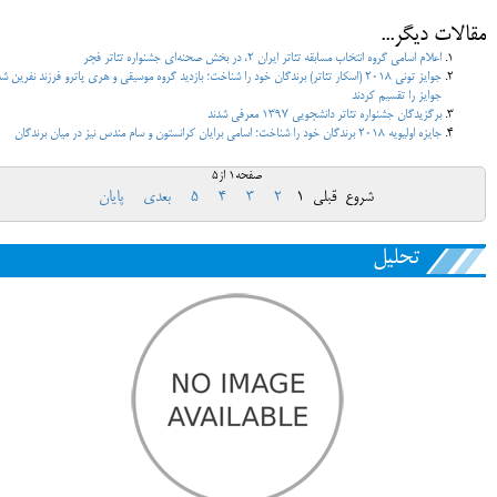
مقالات دیگر...
اعلام اسامی گروه انتخاب مسابقه‌ تئاتر ایران ۲، در بخش صحنه‌ای جشنواره تئاتر فجر
جوایز تونی 2018 (اسکار تئاتر) برندگان خود را شناخت؛ بازدید گروه موسیقی و هری پاترو فرزند نفرین ش
جوایز را تقسیم کردند
برگزیدگان جشنواره تئاتر دانشجویی 1397 معرفی شدند
جایزه اولیویه 2018 برندگان خود را شناخت؛ اسامی برایان کرانستون و سام مندس نیز در میان برندگان
صفحه1 از5
شروع
قبلی
1
2
3
4
5
بعدی
پایان
تحلیل