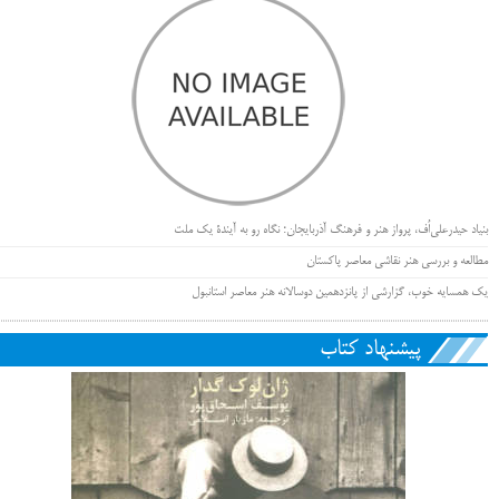
بنیاد حیدرعلی‌اُف، پرواز هنر و فرهنگ آذربایجان؛ نگاه رو به آیندۀ یک ملت
مطالعه و بررسی هنر نقاشی معاصر پاکستان
یک همسایه خوب، گزارشی از پانزدهمین دوسالانه هنر معاصر استانبول
پیشنهاد کتاب