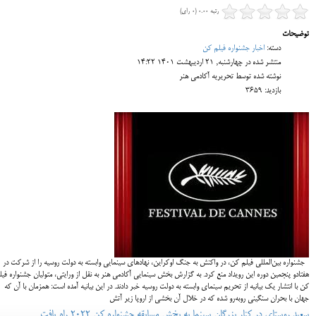
رتبه 0.00 (0 رای)
توضیحات
دسته:
اخبار جشنواره فیلم کن
منتشر شده در چهارشنبه, 21 ارديبهشت 1401 14:22
نوشته شده توسط تحریریه آکادمی هنر
بازدید: 3659
جشنواره بین‌المللی فیلم کن، در واکنش به جنگ اوکراین، نهادهای سینمایی وابسته به دولت روسیه را از شرکت در
هفتادو پنجمین دوره این رویداد منع کرد. به گزارش بخش سینمایی آکادمی هنر به نقل از ورایتی، متولیان جشنواره فیل
کن با انتشار یک بیانیه از تحریم سینمای وابسته به دولت روسیه خبر دادند. در این بیانیه آمده است: همزمان با آن که
جهان با بحران سنگینی روبه‌رو شده که در خلال آن بخشی از اروپا زیر آتش
سعید روستای در کنار بزرگان سینما به بخش مسابقه جشنواره کن ۲۰۲۲ راه یافت