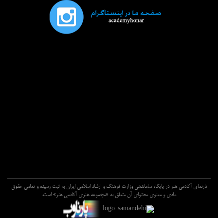
تارنماي آکادمي هنر در پايگاه ساماندهي وزارت فرهنگ و ارشاد اسلامي ايران به ثبت رسيده و تمامي حقوق
مادي و معنوي محتواي آن متعلق به «مجموعه هنري آکادمي هنر» است.