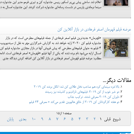
اعلام شد. ساعتی پیش پی‌یر لسکور رییس جشنواره کن و تیری فرمو مدیر این جشنواره در
سینما نرماندی پاریس در نشست رسانه‌ای جشنواره شرکت کردند. این جشنواره امسال به د
عرضه فیلم قهرمان اصغر فرهادی در بازار آنلاین کن
«قهرمان» جدیدترین فیلم اصغر فرهادی از جمله فیلم‌های مطرحی است که در بازار
جشنواره فیلم کن ۲۰۲۰ ارایه خواهد شد. به گزارش خبرگزاری مهر به نقل از سینه‌یوروپ،
۴ فیلم به عنوان فیلم‌های مطرحی که پیش فروش آنها در بازار مجازی جشنواره فیلم کن
امسال ارایه می‌شود نام برده شده که یکی از آنها فیلم «قهرمان» اصغر فرهادی است. ادامه
مطلب: عرضه فیلم قهرمان اصغر فرهادی در بازار آنلاین کن اضافه کردن دیدگاه جدی
مقالات دیگر...
بالاخره سینمای کره هم صاحب نخل طلای کن شد؛ انگل برنده کن 2019
دو خبر خوب از کن 2019: فیلم‌های تارانتینو و کشیشه نیز رسیدند
داوران کن ۲۰۱۹ معرفی شدند، ترکیب جذاب
دو هفته کارگردانان کن 2019 از خالق هالووین تقدیر می‌کند + معرفی 24 فیلم
صفحه1 از15
شروع
قبلی
1
2
3
4
5
6
7
8
9
10
بعدی
پایان