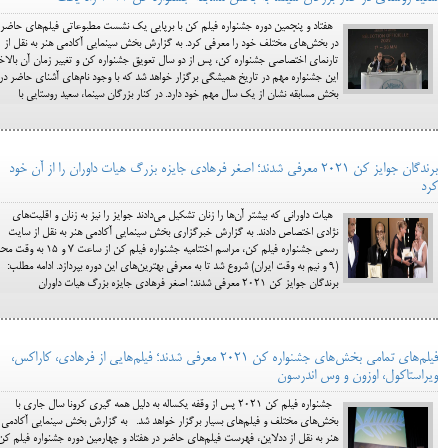
هفتاد و پنجمین دوره جشنواره فیلم کن با برپایی یک نشست مطبوعاتی فیلم‌های حاضر
در بخش‌های مختلف خود را معرفی کرد. به گزارش بخش سینمایی آکادمی هنر به نقل از
تارنمای اختصاصی جشنواره کن، پس از دو سال تعویق جشنواره کن و تغییر زمان آن بالاخ
این جشنواره مهم در تاریخ همیشگی برگزار خواهد شد که با وجود نام‌های آشنای حاضر در
بخش مسابقه نشان از یک سال مهم خود دارد. در کنار بزرگان سینما، سعید روستایی با
برندگان جوایز کن 2021 معرفی شدند؛ اصغر فرهادی جایزه بزرگ هیات داوران را از آن خود
کرد
هیات داورانی که بیشتر آن‌ها را زنان تشکیل می‌دادند جوایز را نیز به زنان و اقلیت‌های
نژادی اختصاص دادند. به گزارش خبرگزاری بخش سینمایی آکادمی هنر به نقل از سایت
رسمی جشنواره فیلم کن، مراسم اختتامیه جشنواره فیلم کن از ساعت ۷ و 
(۹ و نیم به وقت ایران) شروع شد تا به معرفی بهترین‌های این دوره بپردازد. ادامه مطلب:
برندگان جوایز کن 2021 معرفی شدند؛ اصغر فرهادی جایزه بزرگ هیات داوران
فیلم‌های تمامی بخش‌های جشنواره کن 2021 معرفی شدند؛ فیلم‌هایی از فرهادی، کاراکس،
ویراستاکول، اوزون و وس اندرسون
جشنواره فیلم کن 2021 پس از وقفه یکساله به دلیل همه گیری کرونا سال جاری با
بخش‌های مختلف و فیلم‌های بسیار برگزار خواهد شد. به گزارش بخش سینمایی آکادمی
هنر به نقل از ددلاین، فهرست فیلم‌های حاضر در هفتاد و چهارمین دوره جشنواره فیلم کن