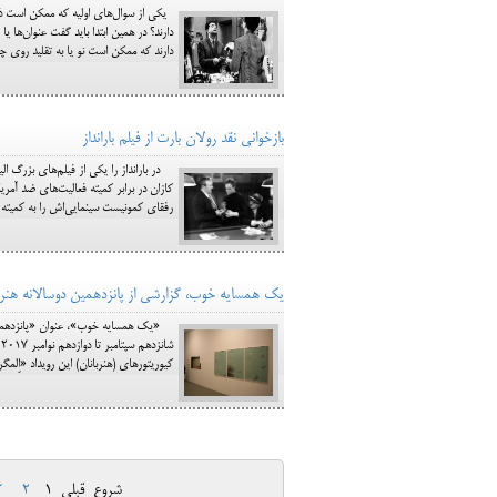
یکی از سوال‌های اولیه که ممکن است ذه
دارند؟ در همین ابتدا باید گفت عنوان‌ها 
دارند که ممکن است نو یا به تقلید روی چی
بازخوانی نقد رولان بارت از فیلم بارانداز
کازان در برابر کمیته فعالیت‌های ضد آم
رفقای کمونیست سینمایی‌اش را به کمیته م
یک همسایه خوب، گزارشی از پانزدهمین دوسالانه هنر 
«یک همسایه خوب»، عنوان «پانزدهمین دو
کیوریتورهای (هنربانان) این رویداد «اِلمگ
شروع
قبلی
1
2
3