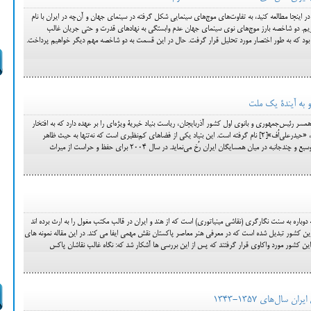
ر اینجا مطالعه کنید، به تفاوت‌های موج‌های سینمایی شکل گرفته در سینمای جهان و آن‌چه در ایران با نام
م. دو شاخصه بارز موج‌های نوی سینمای جهان عدم وابستگی به نهادهای قدرت و حتی جریان غالب
بود که به طور اختصار مورد تحلیل قرار گرفت. حال در این قسمت به دو شاخصه مهم دیگر خواهیم پرداخت.
رو به آیندۀ یک ملت
ز حیدرعلی اف «مهربان علیوا»[1]، همسر رئیس‌جمهوری و بانوی اول کشور آذربایجان، ریاست بنیاد خیریۀ ویژه‌ای را بر عهده دارد که به افتخار
نام رهبر و رئیس‌جمهوری سابق آذربایجان، «حیدرعلی‌اُف»[2] نام گرفته است. این بنیاد یکی از فضاهای کم‌نظیری است که نه‌تنها به حیث ظاهر
به در میان همسایگان ایران رُخ می‌نماید. در سال 2004 برای حفظ و حراست از میراث
وباره به سنت نگارگری (نقاشی مینیاتوری) است که از هند و ایران در قالب مکتب مغول را به ارث برده اند
ین کشور تبدیل شده است که در معرفی هنر معاصر پاکستان‌ نقش مهمی ایفا می کند. در اين مقاله نمونه هاي
این کشور مورد واكاوي قرار گرفتند كه پس از اين بررسي ها آشكار شد كه: نگاه غالب نقاشان پاکس
ال‌های 1357-1343