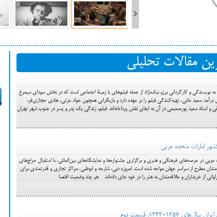
ست فیلم‌های بخش مسابقه جشنواره فیلم ونیز ۲۰۲۲ مشخص شد، سهم پررنگ
ین مقالات تحلیلی
ه کن، راه برای مستقل‌ها
«فیلم "دوزیست" محصول سال ۱۳۹۸ به نویسندگی و کارگردانی برزو نیک‌نژاد از جمله فیلم‌های با زمینۀ اجتماعی است که در بخش سودای سیمرغ
رآمد. سعید خانی، تهیه‌کنندگی فیلم را بر عهده دارد و بازیگرانی همچون جواد عزتی، هادی حجازی‌فر،
 و استاد سعید پورصمیمی در آن به ایفای نقش پرداخته‌اند. فیلم، زندگی یک پدر و پسر در جنوب شهر تهران
شور امارات متحده عربی
ربی در عرصه‌های فرهنگی و هنری و برگزاری جشنواره‌ها و نمایشگاه‌های بین‌المللی، با استقبال حراج‌های
رمندان مطرح از سراسر جهان مواجه شده است. امروزه دبی، شارجه و ابوظبی، مراکز تجاری و قدرتمندی برای
انی از خریداران و علاقه‌مندان به هنر را در خود جای داده‌اند. هر چند وضعیت اقتصا
135-1343، قسمت دوم