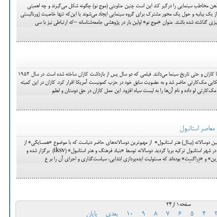
ن مخاطب سینمایی را درگیر کند این است چنین عناوینی (موج نو) چگونه شکل می‌گیرند و چه اهمیتی
یا از یک بیانیه و حول یک محور مشترک برای گروه سینمایی ایجاد می‌شوند یا این‌که تنها خاصیت ژورنالیستی
زی گذاشته شده باشند. عنوان «موج نو» اولین بار در پژوهشی جامعه‌شناسانه –که ارتباطی نیز با سی
در بارانداز را یکی از فیلم‌های بزرگ الیا کازان و حتی تاریخ سینما می‌دانند. فیلمی که دو سال پس از بازداشت کازان ساخته شده است. در سال ۱۹۵۲
ریکایی مک‌کارتی حاضر شد و به عضویت سابق خود در حزب کمونیست آمریکا اقرار کرد. کازان در این کمیته
ک‌کارتی لو داده و نام آن‌ها را به لیست سیاه افزود. این عمل کازان در حق دوستان و لطم
معاصر استانبول
سالانه (بینال) هنر استانبول» از مهم‌ترین دوسالانه‌های حاضر دنیاست که با موضوع «همسایگی» از
شانزدهم سپتامبر تا دوازدهم نوامبر 2017 در شهر استانبول ترکیه برپا گردید. دوسالانه توسط «بنیاد فرهنگ و هنر استانبول» (iksv) برگزار شده و
رین» و «دِراگسِت» بوده‌اند که مسئولیت ایده‌پردازی ابتدایی، سیاست‌گذاری و اجرای آن را بر ع
صفحه1 از24
4
5
6
7
8
9
10
بعدی
پایان