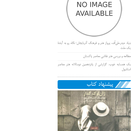
بنیاد حیدرعلی‌اُف، پرواز هنر و فرهنگ آذربایجان؛ نگاه رو به آیندۀ
یک ملت
مطالعه و بررسی هنر نقاشی معاصر پاکستان
یک همسایه خوب، گزارشی از پانزدهمین دوسالانه هنر معاصر
استانبول
پیشنهاد کتاب