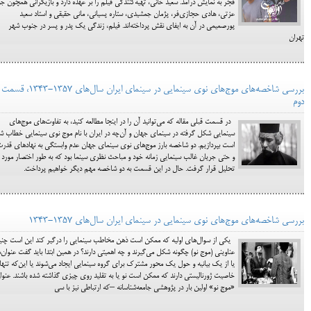
فجر به نمایش درآمد. سعید خانی، تهیه‌کنندگی فیلم را بر عهده دارد و بازیگرانی همچون جو
عزتی، هادی حجازی‌فر، پژمان جمشیدی، ستاره پسیانی، مانی حقیقی و استاد سعید
پورصمیمی در آن به ایفای نقش پرداخته‌اند. فیلم، زندگی یک پدر و پسر در جنوب شهر
تهران
بررسی شاخصه‌های موج‌های نوی سینمایی در سینمای ایران سال‌های 1357-1343، قسمت
دوم
در قسمت قبلی مقاله که می‌توانید آن را در اینجا مطالعه کنید، به تفاوت‌های موج‌های
سینمایی شکل گرفته در سینمای جهان و آن‌چه در ایران با نام موج نوی سینمایی خطاب ش
است بپردازیم. دو شاخصه بارز موج‌های نوی سینمای جهان عدم وابستگی به نهادهای قدر
و حتی جریان غالب سینمایی زمانه خود و مباحث نظری سینما بود که به طور اختصار مورد
تحلیل قرار گرفت. حال در این قسمت به دو شاخصه مهم دیگر خواهیم پرداخت.
بررسی شاخصه‌های موج‌های نوی سینمایی در سینمای ایران سال‌های 1357-1343
یکی از سوال‌های اولیه که ممکن است ذهن مخاطب سینمایی را درگیر کند این است چنی
عناوینی (موج نو) چگونه شکل می‌گیرند و چه اهمیتی دارند؟ در همین ابتدا باید گفت عنوان‌ه
یا از یک بیانیه و حول یک محور مشترک برای گروه سینمایی ایجاد می‌شوند یا این‌که تنها
خاصیت ژورنالیستی دارند که ممکن است نو یا به تقلید روی چیزی گذاشته شده باشند. عنوا
«موج نو» اولین بار در پژوهشی جامعه‌شناسانه –که ارتباطی نیز با سی