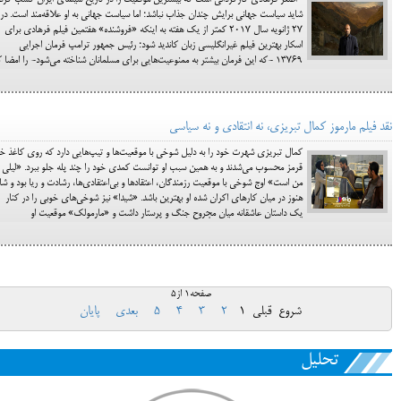
اصغر فرهادی کارگردانی است که بیشترین موفقیت را در تاریخ سینمای ایران کسب کرده
شاید سیاست جهانی برایش چندان جذاب نباشد؛ اما سیاست جهانی به او علاقه‌مند است. در
27 ژانویه سال 2017 کمتر از یک هفته به اینکه «فروشنده» هفتمین فیلم فرهادی برای
اسکار بهترین فیلم غیرانگلیسی زبان کاندید شود؛ رئیس جمهور ترامپ فرمان اجرایی
13769 -که این فرمان بیشتر به ممنوعیت‌هایی برای مسلمانان شناخته می‌شود- را امضا کر
نقد فیلم مارموز کمال تبریزی، نه انتقادی و نه سیاسی
کمال تبریزی شهرت خود را به دلیل شوخی با موقعیت‌ها و تیپ‌هایی دارد که روی کاغذ خ
قرمز محسوب می‌شدند و به همین سبب او توانست کمدی خود را چند پله جلو ببرد. «لیلی ب
من است» اوج شوخی با موقعیت رزمندگان، اعتقادها و بی‌اعتقادی‌ها، رشادت و ریا بود و شا
هنوز در میان کارهای اکران شده او بهترین باشد. «شیدا» نیز شوخی‌های خوبی را در کنار
یک داستان عاشقانه میان مجروح جنگ و پرستار داشت و «مارمولک» موقعیت او
صفحه1 از5
شروع
قبلی
1
2
3
4
5
بعدی
پایان
تحلیل