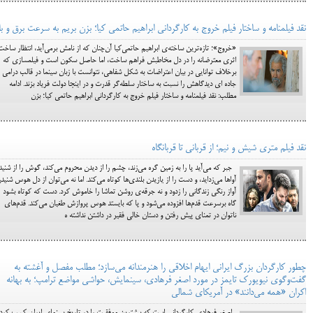
نقد فیلمنامه و ساختار فیلم خروج به کارگردانی ابراهیم حاتمی کیا؛ بزن بریم به سرعت برق و با
«خروج»؛ تازه‌ترین ساخته‌ی ابراهیم حاتمی‌کیا آن‌چنان که از نامش برمی‌آید، انتظار ساخت
اثری معترضانه را در دل مخاطبش فراهم ساخت، اما حاصل سکون است و فیلمسازی که
برخلاف توانایی در بیان اعتراضات به شکل شفاهی، نتوانست با زبان سینما در قالب درامی
جاده ای دیدگاهش را نسبت به ساختار سلطه‌گر قدرت ‌و در اینجا دولت‌ فریاد بزند. ادامه
مطلب: نقد فیلمنامه و ساختار فیلم خروج به کارگردانی ابراهیم حاتمی کیا؛ بزن
نقد فیلم متری شیش و نیم؛ از قربانی تا قربانگاه
جبر که می‌آید پا را به زمین گره می‌زند، چشم را از دیدن محروم می‌کند، گوش را از شنی
آواها می‌زداید، و دست را از یازیدن بلندی‌ها کوتاه می‌کند. اما نه می‌توان از دل هوس شنید
آواز رنگی زندگانی را زدود و نه جرقه‌ی روشن تماشا را خاموش کرد. دست که کوتاه بشود
گاه برسرعت قدم‌ها افزوده می‌شود و پا که بایستد هوس پروازش طغیان می‌کند. قدم‌های
ناتوان در تمنای پیش رفتن و دستان خالی فقیر در داشتن نداشته ه
چطور کارگردان بزرگ ایرانی ایهام اخلاقی را هنرمندانه می‌سازد؛ مطلب مفصل و آغشته به
گفت‌وگوی نیویورک تایمز در مورد اصغر فرهادی، سینمایش، حواشی مواضع ترامپ؛ به بهانه
اکران «همه می‌دانند» در آمریکای شمالی