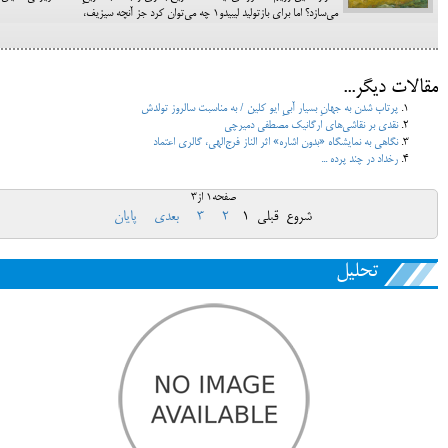
می‌سازد؟ اما برای بازتولید لیبیدو۱ چه می‌توان کرد جز آنچه سیزیف،
مقالات دیگر...
پرتاب شدن به جهانِ بسیار آبیِ ایو کلین / به مناسبت سالروز تولدش
نقدی بر نقاشی‌های ارگانیک مصطفی دمیرچی
نگاهی به نمایشگاه «بدون اشاره» اثر الناز فرج‌الهی، گالری اعتماد
رخداد در چند پرده ...
صفحه1 از3
شروع
قبلی
1
2
3
بعدی
پایان
تحلیل