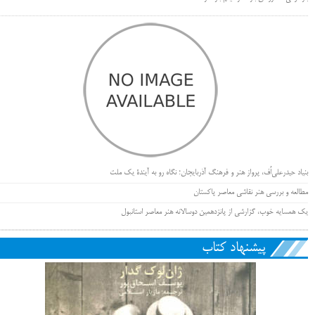
بنیاد حیدرعلی‌اُف، پرواز هنر و فرهنگ آذربایجان؛ نگاه رو به آیندۀ یک ملت
مطالعه و بررسی هنر نقاشی معاصر پاکستان
یک همسایه خوب، گزارشی از پانزدهمین دوسالانه هنر معاصر استانبول
پیشنهاد کتاب