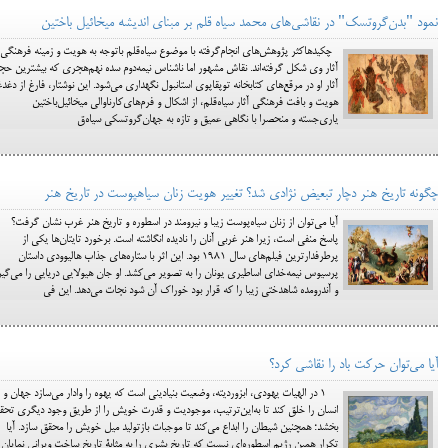
نمود "بدن‌گروتسک" در نقاشی‌های محمد سیاه قلم بر مبنای اندیشه میخائیل باختین
چکیدهاکثر پژوهش‌های انجام‌گرفته با موضوع سیاه‌قلم باتوجه به‌ هویت و زمینه‌ فرهنگی
آثار وی شکل گرفته‌اند. نقاش مشهور اما ناشناس نیمه‌دوم سده نهم‌هجری که بیشترین حج
آثار او در مرقع‌های کتابخانه توپقاپوی‌ استانبول نگهداری می‌شود. این نوشتار، فارغ از دغد
هویت و بافت فرهنگی‌ آثار سیاه‌قلم، از اشکال و فرم‌های‌کارناوالی میخائیل‌باختین
یاری‌جسته و منحصرا با نگاهی عمیق و تازه به جهان‌گروتسکی سیاه‌ق
چگونه تاریخ هنر دچار تبعیض نژادی شد؟ تغییر هویت زنان سیاهپوست در تاریخ هنر
آیا می‌توان از زنان سیاه‌پوست زیبا و نیرومند در اسطوره‌ و تاریخ هنر غرب نشان گرفت؟
پاسخ منفی است، زیرا هنر غربی آنان را نادیده انگاشته است. برخورد تایتان‌ها یکی از
پرطرفدارترین فیلم‌های سال ۱۹۸۱ بود. این اثر با ستاره‌های جذاب هالیوودی داستان
پرسیوس نیمه‌خدای اساطیری یونان را به تصویر می‌کشد. او جان هیولایی دریایی را می‌گیر
و آندرومده شاهدختی زیبا را که قرار بود خوراک آن شود نجات می‌دهد. این فی
آیا می‌توان حرکت باد را نقاشی کرد؟
1 در الهیات یهودی، ابزوردیته، وضعیت بنیادینی است که یهوه را وادار می‌سازد جهان و
انسان را خلق کند تا به‌این‌ترتیب، موجودیت و قدرت خویش را از طریق وجود دیگری تحق
بخشد؛ همچنین شیطان را ابداع می‌کند تا موجبات بازتولید میل خویش را محقق سازد. آیا
تکرار همین رژیم اسطوره‌ای نیست که تاریخ بشری را به مثابة تاریخِ ساخت ویرانی نمایان