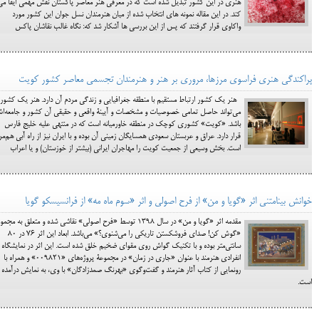
هنری در این کشور تبدیل شده است که در معرفی هنر معاصر پاکستان‌ نقش مهمی ایفا می
کند. در اين مقاله نمونه هاي انتخاب شده از میان هنرمندان نسل جوان این کشور مورد
واكاوي قرار گرفتند كه پس از اين بررسي ها آشكار شد كه: نگاه غالب نقاشان پاکس
پراکندگی هنری فراسوی مرزها، مروری بر هنر و هنرمندان تجسمی معاصر کشور کویت
هنر یک کشور ارتباط مستقیم با منطقه جغرافیایی و زندگی مردم آن دارد. هنر یک کشور
می‌تواند حاصل تمامی خصوصیات و مشخصات و آیینۀ واقعی و حقیقی آن کشور و جامعه‌ا
باشد. «کویت» کشوری کوچک در منطقه خاورمیانه است که در منتهی علیه خلیج فارس
قرار دارد. عراق و عربستان سعودی همسایگان زمینی آن بوده و با ایران نیز از راه آبی هم‌مر
است. بخش وسیعی از جمعیت کویت را مهاجران ایرانی (بیشتر از خوزستان) و یا اعراب
خوانش بینامتنی اثر «گویا و من» از فرح اصولی و اثر «سوم ماه مه» از فرانسیسکو گویا
مقدمه اثر «گویا و من» در سال 1398 توسط «فرح اصولی» نقاشی شده و متعلق به مجم
«گوش کن! صدای فروشکستن تاریکی را می‌شنوی؟» می‌باشد. ابعاد این اثر 76 در 80
سانتی‌متر بوده و با تکنیک گواش روی مقوای ضخیم خلق شده است. این اثر در نمایشگاه
انفرادی هنرمند با عنوان «جاری در زمان» در مجموعۀ پروژه‌های «009821» و همراه با
رونمایی از کتاب آثار هنرمند و گفت‌وگوی «بهرنگ صمدزادگان» با وی، به نمایش درآمده
است.