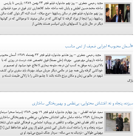
مجید رحیمی جعفری – روز نهم جشنواره فیلم فجر 24 بهمن 1389: پاریس تا پاریس
ساخته محمدحسین لطیفی و پایان نامه ساخته حامد کلاهداری تیتر فوق در مورد فیلم‎های
روز نهم جشنواره فیلم فجر در سالن رسانه‎ها –برج میلاد- است البته اگر بتوان گفت سالن
رسانه‎ها، زیرا اینجا از نوزاد گ
دیگر در حال بازی با کنسول‎های بازی اسپانسر هستند بخشی از
«آسمان محبوب» اجرایی ضعیف از تمی مناسب
مجید رحیمی جعفری – روز هشتم جشنواره فیلم فجر 23 بهمن‎ماه 1389: آسمان محب
ساخته داریوش مهرجویی مهرداد (علی مصفا) فوق تخصص غدد، درست در روزی که با
بالاترین رتبه موفق به کسب این درجه، متوجه بیماری لاعلاج خود می‎شود. او تصمیم بر
خودکشی گرفته ولی همه چیز در عالمی دیگر جریان می‎یابد. مهرداد باید سفری برای ک
شهود در عالم بی زمان و مکان برزخ داشته باشد تا چشم دلش را با زلالی طبیعت شسته و
بازگ
سیزده، پنجاه و نه: اغتشاش محتوایی، بی‌نظمی و بهم‌ریختگی ساختاری
سعید خواجه افضلی - روز چهارم جشنواره فیلم فجر 19 بهمن 1389 (سینما صحرا س
هنرمندان): 1359 ساخته سامان سالور اغتشاش محتوایی، بی‌نظمی و بهم‌ریختگی ساختاری
تعدد و تکثر فضای ذهنیِ مؤلف و تناقض در رویکرد اجتماعی و فرهنگی فیلم، دنیای شلخت
سیزده پنجاه و نه را ساخته
بیهوشی طولانی -نزدیک به سی ساله- سردار جنگ شروع مي‌شود. او ی