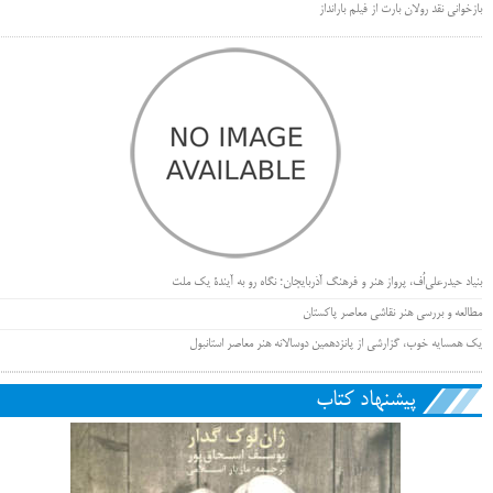
بازخوانی نقد رولان بارت از فیلم بارانداز
بنیاد حیدرعلی‌اُف، پرواز هنر و فرهنگ آذربایجان؛ نگاه رو به آیندۀ یک ملت
مطالعه و بررسی هنر نقاشی معاصر پاکستان
یک همسایه خوب، گزارشی از پانزدهمین دوسالانه هنر معاصر استانبول
پیشنهاد کتاب