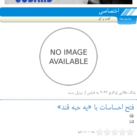
اختصاصی
جشنواره‌ها
گفت و گو
پلنگ طلایی لوکارنو ۲۰۲۲ به فیلمی از برزیل رسید
فهرست فیلم‌های بخش مسابقه جشنواره فیلم ونیز ۲۰۲۲ مشخص شد، سهم پررنگ ایرانی‌ها
فتح احساسات با «یه حبه قند»
بیرون راندن فیلم‌های منتسب به حامیان کرملین از جشنواره کن، راه برای مستقل‌ها باز است
رتبه 0.00 (0 رای)