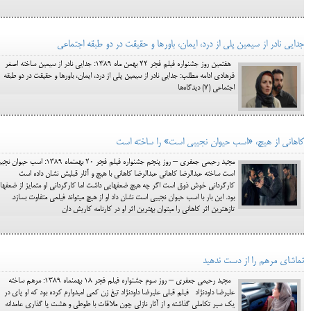
جدایی نادر از سیمین پلی از درد، ایمان، باورها و حقیقت در دو طبقه اجتماعی
هفتمین روز جشنواره فیلم فجر 22 بهمن ماه 1389: جدایی نادر از سیمین ساخته اصغر
فرهادی ادامه مطلب: جدایی نادر از سیمین پلی از درد، ایمان، باورها و حقیقت در دو طبقه
اجتماعی (7) دیدگاه‌ها
کاهانی از هیچ، «اسب حیوان نجیبی است» را ساخته است
مجید رحیمی جعفری – روز پنجم جشنواره فیلم فجر 20 بهمن‎ماه 1389: اسب حی
است ساخته عبدالرضا کاهانی عبدالرضا کاهانی با هیچ و آثار قبلیش نشان داده است
کارگردانی خوش ذوق است اگر چه هیچ ضعف‎هایی داشت اما کارگردانی او متمایز از ضعف‎ها
بود. این بار با اسب حیوان نجیبی است نشان داد او از هیچ می‎تواند فیلمی متفاوت بسازد.
تازه‎ترین اثر کاهانی را می‎توان بهترین اثر او در کارنامه کاریش دان
تماشای مرهم را از دست ندهید
مجید رحیمی جعفری – روز سوم جشنواره فیلم فجر 18 بهمن‎ماه 1389: مرهم ساخته
علیرضا داودنژاد فیلم قبلی علیرضا داودنژاد تیغ زن کمی امیدوارم کرده بود که او پای در
یک سیر تکاملی گذاشته و از آثار نازلی چون ملاقات با طوطی و هشت پا گذاری عامدانه