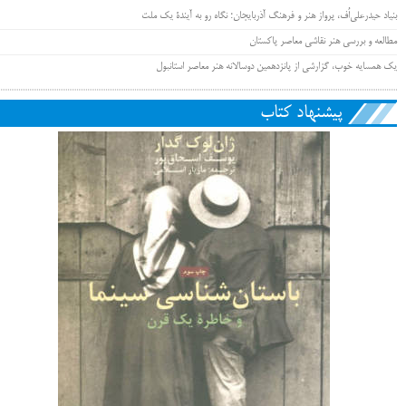
بنیاد حیدرعلی‌اُف، پرواز هنر و فرهنگ آذربایجان؛ نگاه رو به آیندۀ یک ملت
مطالعه و بررسی هنر نقاشی معاصر پاکستان
یک همسایه خوب، گزارشی از پانزدهمین دوسالانه هنر معاصر استانبول
پیشنهاد کتاب