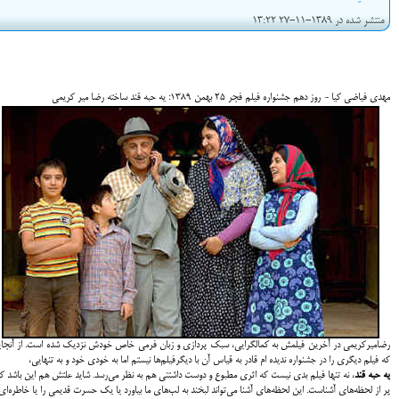
منتشر شده در 1389-11-27 13:22
مهدی فیاضی کیا - روز دهم جشنواره فیلم فجر 25 بهمن 1389: یه حبه قند ساخته رضا میر کریمی
رضامیرکریمی در آخرین فیلمش به کمالگرایی، سبک پردازی و زبان فرمی خاص خودش نزدیک شده است. از آنجا
که فیلم دیگری را در جشنواره ندیده ام قادر به قیاس آن با دیگرفیلم‌ها نیستم اما به خودی خود و به تنهایی،
یه حبه قند
، نه تنها فیلم بدی نیست که اثری مطبوع و دوست داشتنی هم به نظر می‌رسد. شاید علتش هم این باشد ک
پر از لحظه‌های آشناست. این لحظه‌های آشنا می‌تواند لبخند به لب‌های ما بیاورد یا یک حسرت قدیمی را یا خاطره‌ای