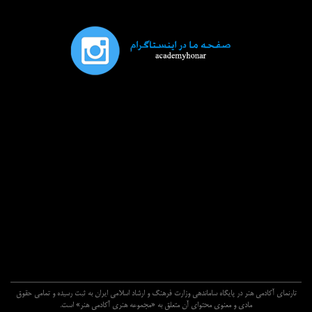
تارنماي آکادمي هنر در پايگاه ساماندهي وزارت فرهنگ و ارشاد اسلامي ايران به ثبت رسيده و تمامي حقوق
مادي و معنوي محتواي آن متعلق به «مجموعه هنري آکادمي هنر» است.