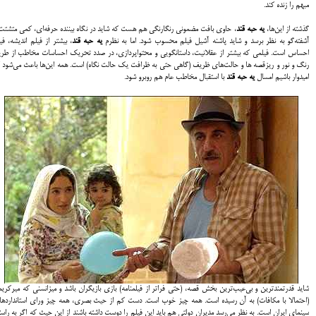
مبهم را زنده کند.
گذشته از این‌ها،
یه حبه قند
، حاوی بافت مضمونی رنگارنگی هم هست که شاید در نگاه بیننده حرفه‌ای، کمی متشتت
آشفته‌گو به نظر برسد و شاید پاشنه آشیل فیلم محسوب شود. اما به نظرم
یه حبه قند
، بیشتر از فیلم اندیشه، فی
احساس است. فیلمی که بیشتر از عقلانیت، داستانگویی و محتواپردازی، در صدد تحریک احساسات مخاطب از طر
رنگ و نور و ریزقصه ها و حالت‌های ظریف (گاهی حتی به ظرافت یک حالت نگاه) است. همه این‌ها باعث می‌شود 
امیدوار باشیم امسال
یه حبه قند
با استقبال مخاطب عام هم روبرو شود.
شاید قدرتمندترین و بی‌عیب‌ترین بخش قصه، (حتی فراتر از فیلمنامه) بازی بازیگران باشد و میزانسنی که میرکری
(احتمالا با مکافات) به آن رسیده است. همه چیز خوب است. دست کم از حیث بصری، همه چیز ورای استاندارده
سینمای ایران است. به نظر می‌رسد مدیران دولتی هم باید این فیلم را دوست داشته باشند از این حیث که اگر به راس