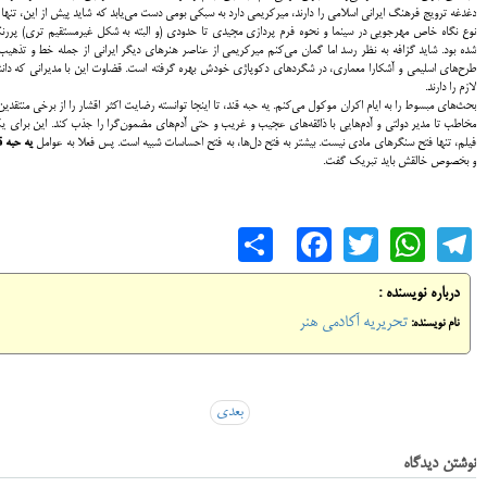
دغدغه ترویج فرهنگ ایرانی اسلامی را دارند، میرکریمی دارد به سبکی بومی دست می‌یابد که شاید پیش از این، تنها 
نوع نگاه خاص مهرجویی در سینما و نحوه فرم پردازی مجیدی تا حدودی (و البته به شکل غیرمستقیم تری) پرر
شده بود. شاید گزافه به نظر رسد اما گمان می‌کنم میرکریمی از عناصر هنرهای دیگر ایرانی از جمله خط و تذهیب
طرح‌های اسلیمی و آشکارا معماری، در شگردهای دکوپاژی خودش بهره گرفته است. قضاوت این با مدیرانی که دا
لازم را دارند.
بحث‌های مبسوط را به ایام اکران موکول می‌کنم. یه حبه قند، تا اینجا توانسته رضایت اکثر اقشار را از برخی منتقدین
مخاطب تا مدیر دولتی و آدم‌هایی با ذائقه‌های عجیب و غریب و حتی آدم‌های مضمون‌گرا را جذب کند. این برای 
فیلم، تنها فتح سنگرهای مادی نیست. بیشتر به فتح دل‌ها، به فتح احساسات شبیه است. پس فعلا به عوامل
یه حبه ق
و بخصوص خالقش باید تبریک گفت.
Share
Facebook
WhatsApp
Twitter
Telegram
درباره نویسنده :
تحریریه آکادمی هنر
نام نویسنده:
بعدی
نوشتن دیدگاه