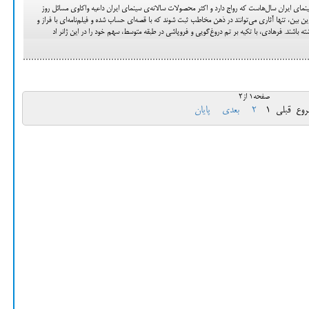
نمای ایران سال‌هاست که رواج دارد و اکثر محصولات سالانه‌ی سینمای ایران داعیه واکاوی مسائل روز
این بین، تنها آثاری می‌توانند در ذهن مخاطب ثبت شوند که با قصه‌ای حساب شده و فیلم‌نامه‌ای با فراز و
 باشند. فرهادی، با تکیه بر تم دروغ‌گویی و فروپاشی در طبقه متوسط، سهم خود را در این ژانر اد
صفحه1 از2
روع
قبلی
1
2
بعدی
پایان