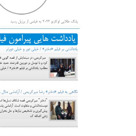
پلنگ طلایی لوکارنو ۲۰۲۲ به فیلمی از برزیل رسید
فهر
ایرانی‌ها
یادداشت هایی پیرامون فی
بیرون راندن فیلم‌های منتسب به حامیان کرملین از جشنوار
یادداشتی بر فیلم «دختر» / خیلی دور و خیلی دورتر
باز است
میرکریمی، در سینمایش از قصه گویی فرار
کرد و با توسل بر دوربین قدرتمند حمید خض
مطلب: یادداشتی بر فیلم «دختر» / خیلی 
نگاهی به فیلم «دختر» رضا میرکریمی / آرامشی مثال 
"دختر" میرکریمی قصه شکاف نسل‌ها است 
دوست‌داشتنی و متفاوت است. آرامشی پشت
پیش‌گیری و تشخیص نیازها و حل بحران‌ه
زدنی اضافه ک