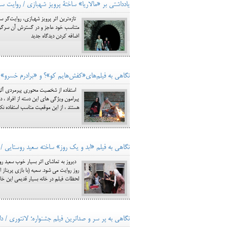
یادداشتی بر «مالاریا» ساختۀ پرویز شهبازی / روایت سر
تازه‌ترین اثر پرویز شهبازی، روایت‌گر 
متناسب خود عاجز و در گسترش آن سرگردان
اضافه کردن دیدگاه جدید
نگاهی به فیلم‌های«کفش‌هایم کو»؟ و «برادرم خسرو» /
استفاده از شخصیت محوری پیرمردی آلزایم
پیرامون ویژگی های این دسته از افراد ، د
هستند ، از این موقعیت مناسب استفاده نکر
نگاهی به فیلم «ابد و یک روز» ساخته سعید روستایی /
دیروز به تماشای اثر بسیار خوب سعید رو
روز روایت می شود. سمیه (با بازی پریناز ا
لحظات فیلم در خانه بسیار قدیمی این خان
نگاهی به پر سر و صداترین فیلم جشنواره؛ لانتوری / داس