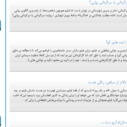
گردانی یا سرگردانی روایی؟
سرگردانی دختر و پسری شهرستانی در تهران است، اما فیلم هم‌چون شخصیت‌ها، از پایه‌ریزی الگوی روایی
 است. ادامه مطلب: یادداشتی بر «مالاریا» ساختۀ پرویز شهبازی / روایت سرگردانی یا سرگردانی روایی؟
 ایده هایم کو؟
ری و جوانی دوقطبی در فیلم، برای فیلم سازان، بستر حاصلخیزی را فراهم می‌کند تا با مطالعه ی دقیق
رامی گیرا و حساب شده را خلق کند. اما کارگردانان این دو ایده که از دو نسل کاملا متفاوت سینمای ایران
دند و با خلق کاراکترهایی دست و پا بسته ، خود را در دایره ی محدود تکیه بر توانایی های با
 بالاتر از سیاهی، رنگی هست
ستایی با عنوان «ابد و یک روز» نشستم که از قضا فیلم صدرنشین فهرست نیز هست. داستان فیلم در چند
یزدیار) خواستگاری افغان دارد که می خواهد او را برای زندگی به کشور افغانستان ببرد. با وجود این‌که اغلب
واده می‌گذرد فیلم همچنان پر از جزییات است و روستایی با میزانسن‌هایش لحظه‌ای را برای ک
تان‌ام آرزو ست ...