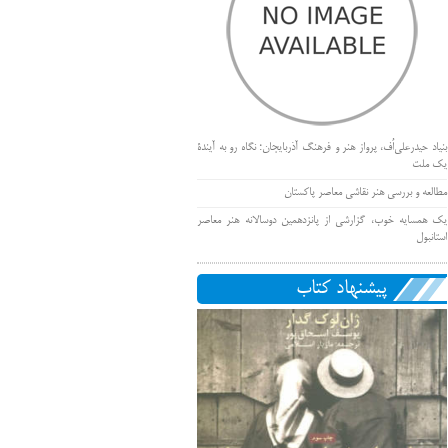
بنیاد حیدرعلی‌اُف، پرواز هنر و فرهنگ آذربایجان؛ نگاه رو به آیندۀ
یک ملت
مطالعه و بررسی هنر نقاشی معاصر پاکستان
یک همسایه خوب، گزارشی از پانزدهمین دوسالانه هنر معاصر
استانبول
پیشنهاد کتاب