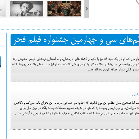
ست فیلم‌های بخش مسابقه جشنواره فیلم ونیز ۲۰۲۲ مشخص شد، سهم پررنگ
لم‌های سی و چهارمین جشنواره فیلم فجر
ه کن، راه برای مستقل‌ها
 می کند. او در یک حبه قند نیز با تکیه بر لحظه هایی درخشان، و نه قصه‌ای درخشان، فیلمی مشوش ارائه
وعی ابیانه، سعی در پوشاندن خلا داستان را در فیلم اش داشت.در دختر نیز در بر همان پاشنه می‌چرخد. ادامه
دور و خیلی دورتر اضافه کردن دیدگاه جدید
زدنی
اما همچون سیل عظیم این نوع فیلم‌ها که اغلب تم اجتماعی دارند به این بحران نگاه نمی‌کند و نگاهش
 میزانسن‌های میرکریمی وجود دارد که تنها در اندیشه تصویر معضلات نیست بلکه در عین حال برای
ای این فاصله راه حل نشان می‌دهد. ادامه مطلب: نگاهی به فیلم «دختر» رضا میرکریمی / آرامشی مثال