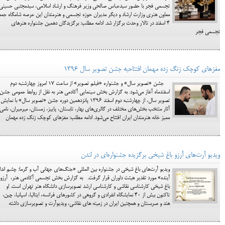
تجسمی فجر با حضور سیدعباس صالحی وزیر فرهنگ و ارشاد اسلامی، سیدمجتبی حسینی
معاون هنری وزارت ارشاد و دیگر مدیران حوزه تجسمی و هنرمندان این عرصه شامگاه جمع
۴ اسفند در تالار وحدت برگزار شد. ادامه مطلب: برگزیدگان دهمین جشنواره هنرهای
تجسمی فجر
مغزهای کوچک زنگ زده مهمان افتتاحیه جشن تصویر سال 1396
جشن «تصویر سال» و جشنواره «فیلم تصویر» از ساعت ۱۷ امروز چهارشنبه دوم
اسفندماه آغاز می‌شود. به گزارش بخش سینمایی آکادمی هنر به نقل از روابط عمومی جشن
تصویر سال، از چهارشنبه دوم اسفند ۱۳۹۶ پانزدهمین دوره جشن «تصویر سال» با نمایش
آثار منتخب بخش‌های مختلف در گالری‌های بهار، تابستان، پاییز، زمستان، میرمیران، نامی 
ممیز خانه هنرمندان ایران افتتاح می‌شود. ادامه مطلب: مغزهای کوچک زنگ زده مهمان
ویدیو آرت‌های آرزو باغ شیخی برگزیده جشنواره‌ای در لندن
ویدیو آرت‌های باغ شیخی در جشنواره بین المللی «جنگ‌های جهانی آب و گرما: چشم اندا
آینده» مورد تقدیر هیئت داوران قرار گرفت. به گزارش بخش تجسمی آکادمی هنر، آرزو
باغ شیخی کارشناسی نقاشی و کارشناسی ارشد تصویرسازی دانشگاه هنر تهران است. او
تاکنون بیش از ۴۰ نمایشگاه انفرادی و گروهی در کشورهای فرانسه، ایتالیا، اسپانیا، چین،
هند و صربستان و همچنین ایران در زمینه های نقاشی، ویدیوآرت و تصویرسازی داشته