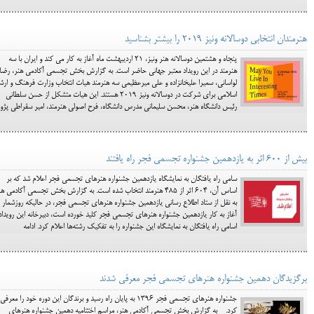
هنرمندان انتخابی دوسالانه ونیز 2019 را بیشتر بشناسید
پنجاه و هشتمین دوسالانه هنر ونیز، ۲۱ اردیبهشت ماه آغاز به کار می کند و ایران با سه
هنرمند در این رویداد معتبر جهانی حاضر است. به گزارش بخش تجسمی آکادمی هنر، رضا
لواسانی، سمیرا علیخانزاده و علی میرعظیمی سه هنرمند هیات انتخاب وزارت فرهنگ و ارشا
اسلامی برای شرکت در دوسالانه ونیز 2019 هستند. این هیات متشکل از حسن سلطانی
رئیس دانشگاه هنر، محسن سلیمانی مدرس دانشگاه، فرح اصولی هنرمند، امیر سقراطی پژو
بیش از ۶۰۰ اثر به یازدهمین جشنواره تجسمی فجر راه یافتند
سامی راه یافتگان به نمایشگاه یازدهمین جشنواره هنرهای تجسمی فجر اعلام شد که بر
اساس آن، ۶۰۴ اثر از ۴۸۵ هنرمند انتخاب شده است. به گزارش بخش تجسمی آکادمی ه
به نقل از ستاد اطلاع رسانی یازدهمین جشنواره هنرهای تجسمی فجر، در حالیکه روزشمار
آغاز به کار یازدهمین جشنواره هنرهای تجسمی فجر کلید خورده است، دبیرخانه این رویداد
اسامی راه یافتگان به نمایشگاه این جشنواره را به تفکیک رشته‌ها اعلام کرد. ادامه
برگزیدگان دهمین جشنواره هنرهای تجسمی فجر معرفی شدند
جشنواره هنرهای تجسمی فجر 1396 به پایان راه رسید و برندگان این دوره خود را معرفی
کرد. به گزارش بخش تجسمی آکادمی هنر، مراسم اختتامیه دهمین جشنواره هنرهای