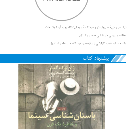
بنیاد حیدرعلی‌اُف، پرواز هنر و فرهنگ آذربایجان؛ نگاه رو به آیندۀ یک ملت
مطالعه و بررسی هنر نقاشی معاصر پاکستان
یک همسایه خوب، گزارشی از پانزدهمین دوسالانه هنر معاصر استانبول
پیشنهاد کتاب