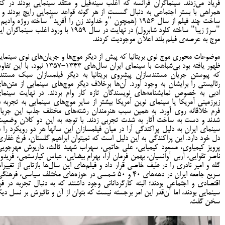
فریاد می‌زدند. سینماگران فرانسه که اغلب سینه‌فیل و منتقد سینمایی بودند در کنا
همراهی با بستر اجتماعی به دنبال گسست از هر گونه قواعد سینمایی رایج بودند و ب
ساخت چند فیلم از سال 1956 (همچون "و خداوند زن را آفرید" ساخته روژه وادیم
"سرژ زیبا" ساخته کلود شابرول) در نهایت در سال 1959 با ورود اغلب سینماگرا
موج به عرصه­‌ی فیلم بلند اعلان موجودیت کردند.
موضوعات محوری موج نوی بریتانیا که پیش از دیگر موج‌ها و جریان‌های نوی سینمای
ظهور یافته بود بی‌شباهت با سینمای ایران سال‌های 1343-1357 نبود، با ای
که پیوستن جریان مستندسازان پیشروی بریتانیا به دیگر فیلمسازان سبک مستند
رئالیستی را برایشان به وجود آورد. آن‌ها برخلاف دیگر موج‌های سینمایی از متن‌ها
ادبی به خصوص نمایشنامه‌های نویسندگان تازه کار وام بردند. در نهایت سینما
زیرزمینی آمریکا یا سینمای نوین آمریکا بیشتر از سایر موج‌های سینمایی به تجربه د
فرم خلاقانه روی آورد. به همین سبب هنرمندان رشته‌های مختلف جذب این جریا
شدند و دست به ساخت آثار به شدت تجربی زدند. با توجه به این دو کلان وضعیت
سینمای ایران به دلیل پراکندگی آرا در میان فیلمسازان این سال‎ها هر دو رویکر
دل خود دارد. این پراکندگی به این دلیل است که نمی­توان ابراهیم گلستان، فرخ غفاری
پرویز کیمیاوی، مسعود کیمیایی، علی حاتمی، سهراب شهید ثالث، داریوش مهرجویی
ناصر تقوایی، آربی آوانسیان، بهمن فرمان آرا، بهرام بیضایی، عباس کیارستمی، فریدو
گله و امیر نادری را در طیف خاصی قرار داد و فیلم‌های این سال‌ها بازتابی از تغییرا
سریع جامعه ایران در دهه‌های 40 و 50 شمسی در حوزه‌های مختلف سیاسی، فرهنگ
اقتصادی و اجتماعی بودند؛ البته کارگردانانی وجود داشتند که به دنبال تجربه در فر
سینمایی بودند، اما آن‌قدر این امر برجسته نیست که بتوان از آن و تاثیرش بر نسل دیگ
سخن گفت.