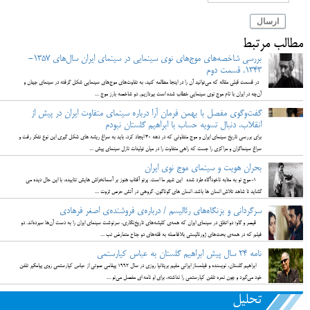
ارسال
مطالب مرتبط
بررسی شاخصه‌های موج‌های نوی سینمایی در سینمای ایران سال‌های 1357-
1343، قسمت دوم
در قسمت قبلی مقاله که می‌توانید آن را در اینجا مطالعه کنید، به تفاوت‌های موج‌های سینمایی شکل گرفته در سینمای جهان و
آن‌چه در ایران با نام موج نوی سینمایی خطاب شده است بپردازیم. دو شاخصه بارز موج‌ ...
گفت‌وگوی مفصل با بهمن فرمان آرا درباره سینمای متفاوت ایران در پیش از
انقلاب، دنبال تسویه حساب با ابراهیم گلستان نبودم
برای بررسی تاریخ سینمای ایران و موج متفاوتی که در دهه 40 ایجاد کرد، باید به سراغ ریشه های شکل گیری این نوع تفکر رفت و
سراغ سینماگران و مراکزی را جست که راهی متفاوت را در میان تولیدات نازل سینمای پیش ...
بحران هویت و سینمای موج نوی ایران
1-موج نو به مثابه ناخودآگاه طرد شده این شهر ما است. پرتو آفتاب هنوز بر آسمانخراش هایش نتابیده، با این حال دیده می
گشاید تا شاهد تلاش انسان ها باشد. انسان های گوناگون. گروهی در آتش حرص ثروت ...
سرگردانی و بزنگاه‌های رئالیسم / درباره‌ی فروشنده‌ی اصغر فرهادی
قیصر و گاو؛ دو اتفاق در سینمای ایران که همه‌ی کلیشه‌های تاریخ‌نگاری، سرنوشت سینمای ایران را به دست آن‌ها سپرده‌اند. دو
فیلم که در همه‌ی بحث‌های ژورنالیستی بلافاصله به قله‌های دو جناح متعارض تب ...
نامه 24 سال پیش ابراهیم گلستان به عباس کیارستمی
ابراهیم گلستان، نویسنده و فیلمساز ایرانی مقیم بریتانیا روزی در سال ۱۹۹۲ پیغامی صوتی از عباس کیارستمی روی پیامگیر تلفن
خود می‌گیرد و چون نمره تلفن کیارستمی را نداشته، برای او نامه ای مفصل می‌نو ...
تحلیل