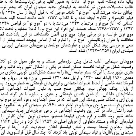
بیانیه داده بودند- لقب "موج نو" دادند. به همین تقلید برخی ژورنالیست‌ها که به طو
غالب تحصیلات هنری نیز نداشتند به فیلم‌های جدید سینمای ایران که بیشتر توس
جوانان ساخته می‌شد لقب "موج نو" دادند. موجی که به 
فیلم «قیصر» و «گاو» ایجاد شده و تا انقلاب 1357 ادامه داشته است؛ البته ه
1343 و 1357-1348 معتقد هستند. این افراد این موج نو را کاملا مشابه و تحت تاث
موج نوی فرانسه و در برخی موارد موج نوی آلمان دانسته‌اند. در این یادداشت قص
مخالفت با عنوان ژورنالیستی "موج نو" را ندارم که از اساس بیهوده است. بیشتر از آ
سعی بر بررسی روند شکل گیری و تفاوت‌های مولفه‌های موج‌های سینمایی اروپایی د
سینمای ایران (۱۳۵۷-۱۳۴۳) شده است.
موج‌های سینمایی اغلب شامل پیش لرزه‌هایی هستند و به طور معول در دو کلا
وضعیت شکل می‌گیرند؛ نخست ممکن است در یکی از اشکال تغییر روند قالب و فر
هنری ظهور یابند یا این‌که بستر جامعه آن‌ها را به سمت شکل‌گیری گونه­ی دیگری ببرد
دهه‌ی ۱۹۶۰ (اواخر دهه ۱۳۳۰ و اوایل دهه ۱۳۴۰ شمسی ایران) چه در اروپا و چ
آمریکا دهه خاصی از لحاظ تغییرات اجتماعی و ارزش‌های فرهنگی به شمار می‌رود. پ
از پایان جنگ جهانی دوم، جوانانی صلح طلب به دنبال تغییرات اجتماعی، تغیی
ساختارهای طبقاتی، باز شدن فضای فرهنگی و هنری و مبارزه با هر گونه استبدا
بورژوازی و تملک طلبی بودند. این تغییرات که در بستر اجتماع به وجود آمد در موج نو
سینمای فرانسه، موج نوی بریتانیا و در اواخر دهه 1960 در سینمای گذر به "هالیوود
خود را نشان داد. در کنار این وضعیت اجتماعی در برخی جریان‌های جدید سینمایی م
شاهد تغییر روند قالب و فرم هنری فیلم‌ها هستیم. سینمای نوین آلمان کارش را ب
فیلم‌های ک
بیانیه اُبرهاوزن توسط بیست و شش فیلمساز اعلان موجودیت کرد. آن‌ها از مر
سینمای پیروپاتال‌ها و تولد سینمای نوینی یاد کردند که چند سال قبل فرانسوی‌ها آن ر