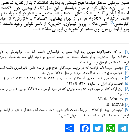
همین دو دلیل ساختار فیلم‌ها هیچ شباهتی به یکدیگر نداشتند تا بتوان نظریه شاخصی ر
در میان آن‌ها دنبال کرد. در میان فیلمسازان این نسل تک فیلم‌هایی چون «خشت 
آینه» از ابراهیم گلستان «یک اتفاق ساده» و «طبیعت بی­‌‍جان» هر دو از سهراب شهی
ثالث، «رگبار» و «کلاغ» هر دو از بهرام بیضایی، «مسافر» و «گزارش» از عبا
[9]
کیارستمی
، «مغول‌­ها» از پرویز کیمیاوی، «نفرین» از ناصر تقوایی وجود داشتند ک
پیرو فیلم­‌های موج نوی سینما در کشورهای اروپایی ساخته شدند.
[1]
او که تحصیلکرده سوربن بود ابتدا سعی بر فیلمسازی داشت، اما تمام فیلم‌هایش به دلی
اختلافات میان استودیوها و او ناتمام ماندند. در نتیجه تصمیم بر تهیه فیلم خود به همراه براد
گرفت که باز هم توفیق چندانی نیافت.
[2]
موسس سینما تک فرانسه که در تربیت سینماگران موج نوی فرانسه نقش تاثیرگذاری داشته است
[3]
«جنوب شهر» با نام «رقابت در شهر» در سال ۱۳۴۲ اکران شد.
[4]
سی و پنجمین رئیس جمهور آمریکا در بین سال‌های 1961 تا 1963 (1339 تا 1341 شمسی)
[5]
نخست وزیر ایران در سال­های 1340 تا 1341
[6]
ژان لوک گدار در مورد فیلم «دو سه چیزی که در مورد او می‌دانم» 1967 چنین عنوانی
کرده بود.
Maria Montez
[7]
B-Movie
[8]
[9]
کیارستمی پیش از 1357 را می­‌توان تحت تاثیر شهید ثالث دانست اما بعدها او با تاثیر از قواعد م
نو فرانسه به فیلمسازی صاحب سبک در جهان تبدیل شد.
Share
Facebook
WhatsApp
Twitter
Telegram