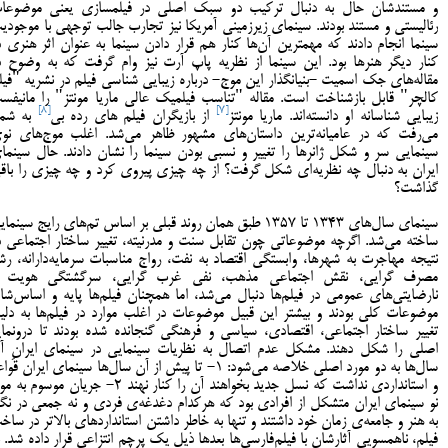
و مستندشان حال به دنبال ترکیب دو سبک اصلی در فیلمسازی یعنی موضوعا
رئالیستی و مستند بودند. سینمای زیرزمینی آمریکا نیز تجارب جالب توجهی با موجودی
سینما انجام دادند که مهمترین آن‌ها کنار هم قرار دادن سینما به عنوان اثر هنری د
کنار دیگر هنرها بود. این سینما از نظریه پاپ آرت نیز وام گرفت که به وضوح د
مقاله‌های جک اسمیت -بنیانگذار این موج- درباره زیبایی شناسی فیلم در نشریه "فیل
کالچر" قابل بازشناخت است. مقاله "تناسب فیلمیک عالی ماریا مونتز" را مانیفس
[8]
[7]
زیبایی شناسانه او دانسته‌اند. ماریا مونتز
از بازیگران فیلم های رده بی
به شما
می‌رفت که در عامیانه­‌ترین داستان­‌های مشهور ظاهر می­‌شد. اغلب موج‌های نو
سینمایی سر و شکل ژانرها را تغییر و نسبی بودن سینما را نشان دادند. حال سینما
ایران به دنبال چه نظریه‌ای شکل گرفت؟ از چه چیزی پیروی کرد و چه چیزی را باق
گذاشت؟
سینمای سال‌های ۱۳۴۳ تا ۱۳۵۷ طبق همان روند قبلی بر اساس تم‌های رایج سینما
ساخته می‌شد. اگرچه موضوعاتی چون تقابل سنت و مدرنیته، تغییر ساختار اجتماعی د
نتیجه مهاجرت به شهرها، وابستگی اقتصاد به نفت، رواج مناسبات سرمایه‌دارانه، رش
مصرف گرایی، نقش اجتماعی مذهب، نفی غرب گرایی، سرگشتگی هویت 
نارضایتی‌های عمومی در فیلم‌ها دنبال می‌شد، اما همچنان فیلم‌ها پایه و اساس‌شا
موضوعات کلی بودند و بیشتر این قبیل موضوعات در اغلب موارد در فیلم‌ها به دلی
تغییر ساختار اجتماعی، اقتصادی، سیاسی و فرهنگی گنجانده شده بودند تا درونمای
اصلی را شکل دهند. مشکل عدم اتصال به نظریات سینمایی در سینمای ایرانِ آ
سال‌ها به دو مورد اصلی خلاصه می‌شود: 1- تا پیش از آن سال‌ها سینمای ایران قو
و استانداردی نداشت که نسل جدید بخواهند آن را کنار نهند 2- جریان موسوم 
نو سینمای ایران متشکل از افرادی بود که هرکدام دغدغه‌ی فردی و نه جمعی در نگا
به هنر و جامعه‌ی زمان خود داشتند و تنها به خاطر داشتن استانداردهای بالاتر در ساخ
فیلم، ناهمسویی آثارشان با فیلم‌فارسی‌ها بعدها ذیل یک پرچم انتزاعی قرار داده شد. ب