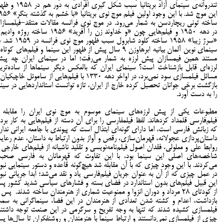
تندروانه‌ی سینمای آزاد بریتانیا سبب شکل گیری افرادی به دور 
این موج شد. با این وجود اولین فیلم موج نوی بریتانیا «با
ساخته تونی ریچاردسن به شمار می‌رود. در موج نوی فرانسه مقالات منتقد-فیلمسازا
در دهه 1950 و فیلم‌هایی چون «و خداوند زن را آفرید» 1956 ساخته روژه و
«سرژ زیبا» ۱۹۵۸ ساخته کلود شابرول سبب ظهور موج نوی فرا
سینمای نوین آلمان بیانیه ابرهاوزن 9 سال پیش از ظهور این سینما و فیلم‌های کوتا
مستند همین فیمسازان پیش لرزه به شمار می‌رفت؛ اما در سینمای ایران چه پی
لرزه‌ای قابل بازشناخت است؟ سینمای ایران که بالعکس دیگر سینماها از ساده‌تری
مسائل فیلمسازی سود نمی‌برد، در اواخر دهه ۱۳۳۰ با فیلم‌هایی از ساموئل خاچیکی
بازگشت برخی جوانان تحصیل کرده خارج از ایران، تازه توانست استانداردهایی در سینم
را به دست آورد.
مطبوعات یکی از پیش لرزه‌های سینمای موسوم به موج نوی ایران را مقابله ب
فیلم‌فارسی قلمداد کرده­اند. لفظ فیلم­فارسی را برای آن دسته از فیلم‌هایی به کار بردن
که زبانش فارسی است، اما دارای گونه‌ای ابتذال است که پیوندی با جامعه ایرانی ندارد
داستان‌پردازی عجولانه، قهرمان‌سازی، رقص و آواز بدون ارتباط به داستان، عدم رعای
روابط علی و معلولی، فقدان اصول فیلم‌نامه‌نویسی و تقلید ناشیانه از فیلم‌های خارجی ا
شاخصه‌های اصلی این سینما بود، با این تفاوت که قهرمانان به فارسی صحب
می‌کردند. با این وجود چیزی که با آن مقابله شد هیچ‌گونه قاعده و دستور سینمایی نبود
در عمل چیزی که از آن به عنوان جریان فیلم‌فارسی یاد و نقد می‌شد؛ ابدا جریانی نبود
این قبیل فیلم‌های بدون استاندارد در فضای بسته و فشارهای سیاسی شدید کشور پ
از کودتای 28 مرداد و دوران انزوا و ممنوعیت شماری از هنرمندان ساخته شدند. پس 
بازداشت، اعدام و کشته شدن تعدادی از هنرمندان در این فضا، سینماگرانی به سم
فیلمسازی کشیده شدند که تنها به وجه تفریح و سرگرمی در این صنعت توجه داشتند
چیزی از فیلمسازی نمی‌دانستند و ارتباط سینما با هنرمندان و روشنفکران تا سال‌ها پ