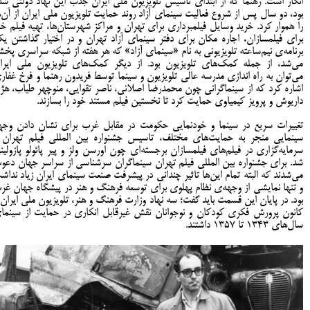
انکار است. رهنما که از ابتدای تاسیس تلویزیون ملی ایران جذب این نهاد دولتی شد
بود، دو سال پس از شروع فعالیت سینمای آزاد روند حمایت تلویزیون ملی ایران از آن‌ه
را هموار کرد. خرید وسایل فیلمبرداری برای تهران و مراکز شهرستان‌ها، تهیه فیلم خا
برای فیلمسازان، اجاره مکان برای دفتر سینمای آزاد تهران و در اختیار گذاشتن ی
برنامه‌ی نیم‌ساعته تلویزیونی به نام «سینمای آزاد» که هر هفته از شبکه سراسری پخ
می‌شد، از جمله کمک‌های تلویزیون بود. از دیگر کمک‌های تلویزیون ملی ایرا
می‌توان به راه اندازی مدرسه عالی تلویزیون و سینما توسط فریدون رهنما و فرخ غفار
اشاره کرد که از سینماگرانی چون محمدرضا اصلانی، ناصر تقوایی، منوچهر طیاب، هژی
داریوش و پرویز کیمیاوی حمایت کرد تا نخستین فیلم مستند خود را بسازند.
تغییرات سریع در سینما و خودنمایی حکومت در مقابل غرب برای نشان دادن وجه
سینمایی منجر به حمایت‌های مختلف، تاسیس جشنواره بین المللی فیلم تهران 
سرمایه‌گزاری در فیلم‌های فیلمسازان برجسته‌ای چون اورسن ولز و پیر پائولو پازولین
شد. برای جشنواره بین المللی فیلم تهران سینماگران سرشناسی از سراسر جهان دعو
می‌شدند که البته تمام این‌ها تاثیر چندانی در پیشرفت صنعت سینمای ایران زیاد نداش
و تنها نمایشی از وجهه‌ی نظام پهلوی برای توسعه فرهنگ و هنر در پیشگاه جهان غر
بود. در پایان این قسمت باید گفت؛ سه نهاد وزارت فرهنگ و هنر، تلویزیون ملی ایران 
کانون پرورش فکری کودکان و نوجوانان نقش غیرقابل انکاری در حمایت از سینما
سال­‌های 1343 تا 1357 داشتند.