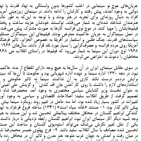
جریان‌های موج نو سینمایی در اغلب کشورها بدون وابستگی به نهاد قدرت یا نها
دولتی به وجود آمدند، پیش رفتند و کارشان را ادامه دادند. در سینمای زیرزمینی آمریک
افراد به دنبال روزنه‌ای برای تجربه در هنر بودند و با توجه به این‌که به طور غال
هنرمندان شناخته شده‌ای به شمار می‌رفتند، توانستند خودشان هزینه ساخت و پخ
فیلم‌هایشان را مهیا کنند. در موج نوی فرانسه کارها به صورت مشترک پیش می‌رفت 
در عمل سینماگران به جریان حاکمیت معترض بودند. فیلم‌های این سینماگران مستقی
سیاست‌های قدرت، جنگ طلبی و استثمار در آفریقا به خصوص الجزایر، تاثیر فرهنگ
آمریکا روی مردم
1968 اوج دوران این سینما به شمار می‌رود که فیلم‌ها د
مخاطبان را دعوت به اعتراض می‌کردند.
در سوی مقابل سینمای ایران در آن سال‌ها به هیچ وجه دارای انقطاع از بدنه حاکمی
نبود. در دهه 1330 اداره سینما بر عهده اداره شهربانی بود و حکومت تا آن‌جا که سین
برایش دردسر درست نکند کاری به آن نداشت. سینما نه تاثیر حکومتی و ن
5]
[4]
استانداردهای لازم را داشت. با روی کار آمدن جان اف کندی
و گزینش علی امینی
به عنوان نخست وزیر گشایش سیاسی مختصری به وجود آمد. محمدرضا شاه نی
تصمیم گرفت از طریق انقلاب سفید؛ اصلاحات اقتصادی و سیاسی به وجود آورد
تغییرات در کشور بسیار زیاد شده بود، اما سه عامل در تغییر روند رویکرد سینما بیش ا
پیش تاثیر گذار بود: 1- مستند «خانه سیاه است» (1341) ساخته فروغ فرخزاد به
کنندگی ابراهیم گلستان در محافل مختلف بین­المللی تحسین شد و این مستند به هی
وجه شبیه دیگر آثار سینمای ایران نبود. ابراهیم گلستان رابطه نزدیکی با دربار داشت 
یکی از علل تغییر نگرش بی‌شک می‌تواند استودیوی گلستان و ساخت این مستن
تحسین شده مصادف با سال انقلاب سفید باشد. 2- فرح پهلوی همسر محمدرضا 
در میان رفت و آمدش به جهان غرب متوجه هنر مدرن و تاثیر آن در محافل رده بال