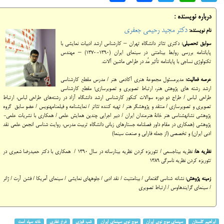
درباره نویسنده :
دکتر مجید رحیمی جعفری
نام نویسنده:
سوابق تحصیلی:
دکتری تئاتر دانشگاه تهران – کارشناس ارشد ادبیات نمایشی با
پایان‎نامه بررسی روابط بینامتنی در سینمای ایران (1390-1370) – مهندس
تکنولوژی نساجی با پایان‎نامه تأثیر مُد در طراحی ماشین آلات.
عرصه فعالیت:
مدیرمسئول مجموعة هنری آکادمی هنر / مدرس مقطع کارشناسی
ارشد رشته های پژوهش هنر، ارتباط تصویری و تصویرسازی؛ مقطع کارشناسی
طراحی لباس / طراح دو دوره سوالات کنکور کارشناسی ارشد دانشگاه آزاد در رشته‌های طراحی لباس، ارتباط
تصویری و تصویرسازی / منتقد و پژوهشگر هنر / تهیه کننده تئاتر / نمایشنامه و فیلمنامه‎نویس / عضو سابق گروه
پژوهشی نشانه‎شناسی هنر خانة هنرمندان ایران / دبیر اجرایی چندین همایش‎ علمی / همکاری با نشریات علمی-
پژوهشی (همکاری در مقام داور فصلنامه جستارهای زبانی دانشگاه تربیت مدرس، روایت شناسی انجمن علمی نقد
ادبی ایران) و تخصصی (از جمله فارابی و صنعت سینما)
نظریه ها:
نظریه بیناجسمی /
تئوریزه کردن نظریه بینارسانه در سال 1390 / همکاری با دکتر حمیدرضا شعیری در
تئوریزه کردن نظریه ناسرگی 1389
زمینه پژوهش:
نشانه شناسی گفتمانی / بینامتنیت / نقد ادبی / جلوه‎های نمایشی / سینمای آمریکا / فشن آرت / ژانر
/ سینمای گرایندهاوس / ارتباط تصویری
ابراهیم گلستان
سینمای موج نوی ایران
موج نوی سینمای ایران
شب قوزی
فرخ غفاری
خانه سیاه است