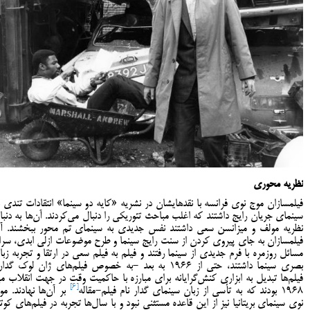
نظریه محوری
فیلمسازان موج نوی فرانسه با نقدهایشان در نشریه «کایه دو سینما» انتقادات تندی ب
سینمای جریان رایج داشتند که اغلب مباحث تئوریکی را دنبال می‌کردند. آن‌ها به دنبا
نظریه مولف و میزانسن سعی داشتند نفس جدیدی به سینمای تم محور ببخشند. آ
فیلمسازان به جای پیروی کردن از سنت رایج سینما و طرح موضوعات ازلی ابدی، سرا
مسائل روزمره با فرم جدیدی از سینما رفتند و فیلم به فیلم سعی در ارتقا و تجربه زبا
بصری سینما داشتند، حتی از ۱۹۶۶ به بعد -به خصوص فیلم‌های ژان لوک گدا
فیلم‌ها تبدیل به ابزاری کنش‌گرایانه برای مبارزه با حاکمیت وقت در جهت انقلاب م
[6]
۱۹۶۸ بودند که به تأسی از زبان سینمای گدار نام فیلم-مقاله
بر آن‌ها نهادند. مو
نوی سینمای بریتانیا نیز از این قاعده مستثنی نبود و با سال‌ها تجربه در فیلم‌های کوتا