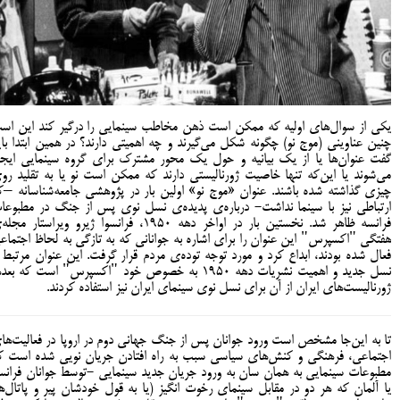
یکی از سوال‌های اولیه که ممکن است ذهن مخاطب سینمایی را درگیر کند این اس
چنین عناوینی (موج نو) چگونه شکل می‌گیرند و چه اهمیتی دارند؟ در همین ابتدا بای
گفت عنوان‌ها یا از یک بیانیه و حول یک محور مشترک برای گروه سینمایی ایجا
می‌شوند یا این‌که تنها خاصیت ژورنالیستی دارند که ممکن است نو یا به تقلید رو
چیزی گذاشته شده باشند. عنوان «موج نو» اولین بار در پژوهشی جامعه‌شناسانه –ک
ارتباطی نیز با سینما نداشت- درباره‌ی پدیده‌ی نسل نوی پس از جنگ در مطبوعا
فرانسه ظاهر شد. نخستین بار در اواخر دهه ۱۹۵۰، فرانسوا ژیرو ویراستار مج
هفتگی "اکسپرس" این عنوان را برای اشاره به جوانانی که به تازگی به لحاظ اجتماع
فعال شده بودند، ابداع کرد و مورد توجه توده‌ی مردم قرار گرفت. این عنوان مرتبط ب
نسل جدید و اهمیت نشریات دهه 1950 به خصوص خود "اکسپرس" است که بعد
ژورنالیست‌های ایران از آن برای نسل نوی سینمای ایران نیز استفاده کردند.
تا به این‌جا مشخص است ورود جوانان پس از جنگ جهانی دوم در اروپا در فعالیت‌ها
اجتماعی، فرهنگی و کنش‌های سیاسی سبب به راه افتادن جریان نویی شده است ک
مطبوعات سینمایی به همان سان به ورود جریان جدید سینمایی -توسط جوانان فرانس
یا آلمان که هر دو در مقابل سینمای رخوت انگیز (یا به قول خودشان پیر و پاتال‌ها