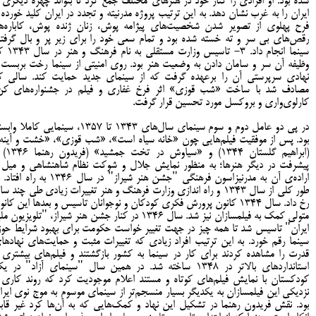
شده بود. او افرادی را کنار خود در هنرهای مختلف جمع کرد تا بتواند چهره دیگری ا
ایران را به غرب نشان دهد. به این ترتیب پروژه مدرنیته و تجدد در ایران کلید خورده 
فرح پهلوی از تصویر شدن شخصیت‌های پیژامه پوش، زنان ژنده پوش، کاباره‌ها
رقص‌های بی سر و ته خسته شده بود و تمام سعی خود را برای زیر پر و بال گرفت
سینما انجام داد. 3- تاسیس وزارت مستق
وظیفه آن سر و سامان دادن به وضعیت هنر بود. روی امنیتی از سینما رخت بربست 
نهادی سرپرستی آن را برعهده گرفت که از سینمای جدید حمایت کند. سالی ک
مصادف شد با ساخت «شب قوزی» اثر فرخ غفاری و فیلم در جشنواره‌های کن
کارلوی‌واری و بروکسل مورد تحسین قرار گرفت.
در پی دو عامل دوم و سوم سینمای سال‌های 1343 تا 1357، سینمایی کاملا و
بود. پس از موفقیت فیلم‌هایی چون «خانه سیاه است»، «شب قوزی»، «خشت و آینه
(ابراهیم گلستان 1344) و «سیاوش
پیشرفت در دیگر هنرها؛ به منظور نمایش جلال و شوکت نظام شاهنشاهی و میل 
اراده‌ی آن به مدرنیزاسون فرهنگی "جشن هنر شیراز" در سال 1346 به راه 
طور کلی از سال 1343 و راه اندازی وزارت فرهنگ و هنر تغییرات زیادی طی چند س
رخ داد. سال 1344 کانون پرورش فکری کودکان و نوجوانان تاسیس و بعدها این کان
متولی کمک به فیلمسازان نیز شد. سال 1346 در کنار جشن هنر شیراز، "تلویزیون 
ایران" تاسیس شد تا همه چیز در جهت تغییر خواست حکومت برای بهبود شرایط حوز
سینما رقم خورد. به این ترتیب افراد زیادی که تغییرات مثبت و حمایت‌های نهادها
قدرت را مشاهده کردند برای کار در سینما به کشور بازگشتند و فیلم‌های بیشتری ب
استانداردهای بالاتر در 1348 ساخته شد. در همین سال "سینمای آزاد" در 
کودکستان با نمایش فیلم‌های کوتاه و مستند اعلام موجودیت کرد که روند کاری 
نزدیکی این فیلمسازان به یکدیگر بسیار منسجم‌تر از سینمای موسوم به موج نوی ایرا
بود. نقش فریدون رهنما در تشکیل این نهاد و کمک‌هایی که به آن‌ها کرد غیر قاب