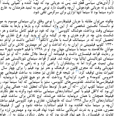
از آزادی‌های سیاسی قطع شد. پس نه جریانی بود که تهیه کننده و کمپانی پشت آ
باشد و نه جریانی خودجوش. آن‌چه واقعیت دارد نوعی جبر به تبعید هنرمندان به خارج ا
دایره سینما بود تا سینما تنها ابزاری برای سرگرمی تلقی شود.
چگونه می‌توان مقابله با جریان فیلم‌فارسی را نوعی وفاق برای سینمای موسوم به مو
نو دانست؟ نخستین شخصی که از این واژه استفاده کرد و بارها و بارها به مقابله ب
[1]
سینمای وقت پرداخت، هوشنگ کاووسی
بود که خود دو فیلم کامل ساخت و هر د
شکست بدی چه در فرم هنری و چه در گیشه برای او پدید آورد. فرخ غفاری جوا
[2]
تحصیل کرده که در سینماتک فرانسه با هانری لانگلوآ
آشنایی داشت در اواخر ده
1330 کلوپ فیلم‌بینی در ایران به راه انداخت و این امر مهمترین تلاش برای آشنای
جوانان علاقه‌مند به سینما با سینمای جهان بود. او در 1338 با فیلم «جنوب شهر
بر رعایت قواعد فیلمسازی داشت و فیلم‌نامه آن توسط جلال مقدم –که او نیز شیفت
سینمای نئورئالیستی ایتالیا بود- نوشته شد. فیلم از قواعد سینمای نئورئالیستی هم کم 
بیش تبعیت می‌کرد؛ اما نه روشنفکران را راضی کرد و نه راهی به اکران برد. ادار
شهربانیِ وقت که مجری قانون در فرهنگ و هنر نیز بود فیلم را برای چهار سال ت
[3]
تغییرات بعدی توقیف کرد.
در نتیجه فرخ غفاری نیز مجدد به ساخت فیلم‌هایی چو
«عروس کدومه» و «مرد کرایه­‌ای» پرداخت که هر دو هیچ تفاوتی با درونمایه آ
فیلم‌­فارسی‌­ها نداشتند. نقدنویسی‌های کاووسی، ستیز با سینمایی که ابدا سینما نبود، را
اندازی سینما کلوپ ایران –که آن هم باز توسط ساواک تعطیل شد- همگی پیش لرزه­
ای بود که لااقل فیلم با کمی استانداردهای سینمایی ساخته شود وگرنه به نظر نگارنده
فیلم‌­ها همچنان با همان درونمایه ساخته می­‌شدند. اوج تلاش برای ساخت فیلم ب
استانداردهای لازم سال 1338 است که خاچیکیان، غفاری و خود کاووسی فیلم ساختن
آن­‌چه بر سینما سایه افکنده بود تا فیلم استاندارد ساخته نشود و کپی از فیلم­‌ها
مصری، هندی و به ندرت آمریکایی ساخته شود؛ نهاد قدرت بود و مهم­ترین لرزه برا
تفاوت در فیلمسازی باز هم نهاد قدرت بود که در بخش دیگری بیشتر به آن خواه