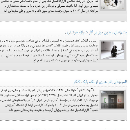
لِته‌- وِرین" در رشتۀ عکاسی فارغ‌التحصیل شد. پس از اتمام تحصیلاتش مدتی به عکاسی
تبلیغاتی روی آورد، اما ماهیت مصرفی و زودگذر این حوزه او را به سمت مستندسازی و
سرانجام در سال 2004 به سوی مجسمه‌سازی سوق داد. او به مرور و طی سفرهایی ک
چشم‌اندازی بدون مرز در آثار شیرازه هوشیاری
پیش از انقلاب ۵۷، هنرمندان و به‌خصوص نقاشان ایرانی دنباله‌رو مدرنیسم اروپا و به ویژه
جریانات پاریس بودند. اما با ظهور انقلاب ۵۷ شرایط متفاوتی برای ارائۀ هنر در ایران به‌و
آمد. در این میان هنرمندانی که قبل و بعد از انقلاب از ایران مهاجرت کردند، هر یک با توج
به داشته‌های فرهنگی، سنتی و باورهای خود به درک تازه‌ای از فرهنگ و هویت ملی رسیدن
شیرازه هوشیاری، هنرمند مهاجری است که پس از اتمام تح
قلمروزدایی اثر هنری از نگاه بابک گلکار
«"بابک گلکار" متولد سال 1356 (1977م) در بِرکلی امریکا است. او سال‌های کودک
نوجوانی را در ایران گذراند؛ اما در سال 1375 (1996م) در سن نوزده سالگی به ونکوور کا
مهاجرت کرد. گلکار ابتدا در مؤسسۀ "هنر و طراحی امیلی‌کار" در رشتۀ هنرهای تجسمی به
تحصیل پرداخت و سپس در سال 2006 با مدرک کارشناسی‌ارشد از دانشگاه "بریتیش
کلمبیا" فارغ‌التحصیل شد. او یک ویژوال آرتیست و هنرمند چندرسانه‌ای مقیم کاناد