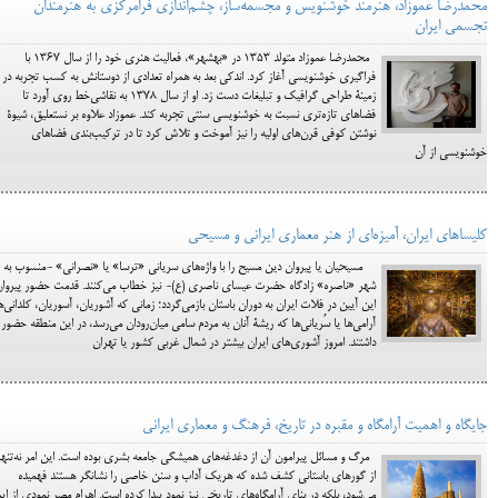
محمدرضا عموزاد، هنرمند خوشنویس و مجسمه‌ساز، چشم‌اندازی فرامرکزی به هنرمندان
تجسمی ایران
محمدرضا عموزاد متولد ۱۳۵۳ در «بهشهر»، فعالیت هنری خود را از سال ۱۳۶۷ با
فراگیری خوشنویسی آغاز کرد. اندکی بعد به همراه تعدادی از دوستانش به کسب تجربه در
زمینۀ طراحی گرافیک و تبلیغات دست زد. او از سال ۱۳۷۸ به نقاشی‌خط روی آورد تا
فضاهای تازه‌تری نسبت به خوشنویسی سنتی تجربه کند. عموزاد علاوه بر نستعلیق، شیوۀ
نوشتن کوفی قرن‌های اولیه را نیز آموخت و تلاش کرد تا در ترکیب‌بندی فضاهای
خوشنویسی از آن
کلیساهای ایران، آمیزه‌ای از هنر معماری ایرانی و مسیحی
مسیحیان یا پیروان دین مسیح را با واژه‌های سریانی «ترسا» یا «نصرانی» -منسوب به
شهر «ناصره» زادگاه حضرت عیسای ناصری (ع)- نیز خطاب می‌کنند. قدمت حضور پیروا
این آیین در فلات ایران به دوران باستان بازمی‌گردد؛ زمانی که آشوریان، آسوریان، کلدانی‌ه
آرامی‌ها یا سُریانی‌ها که ریشۀ آنان به مردم سامی میان‌رودان می‌رسد، در این منطقه حضور
داشتند. امروز آشوری‌های ایران بیشتر در شمال غربی کشور یا تهران
جایگاه و اهمیت آرامگاه و مقبره در تاریخ، فرهنگ و معماری ایرانی
مرگ و مسائل پیرامون آن از دغدغه‌های همیشگی جامعه بشری بوده است. این امر نه‌تنها
از گورهای باستانی کشف شده که هریک آداب و سنن خاصی را نشانگر هستند فهمیده
می‌شود، بلکه در بنای آرامگاه‌های تاریخی نیز نمود پیدا کرده است. اهرام مصر نمودی از ای