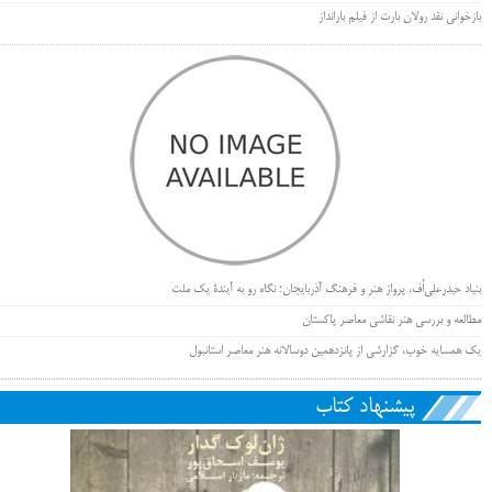
بازخوانی نقد رولان بارت از فیلم بارانداز
بنیاد حیدرعلی‌اُف، پرواز هنر و فرهنگ آذربایجان؛ نگاه رو به آیندۀ یک ملت
مطالعه و بررسی هنر نقاشی معاصر پاکستان
یک همسایه خوب، گزارشی از پانزدهمین دوسالانه هنر معاصر استانبول
پیشنهاد کتاب