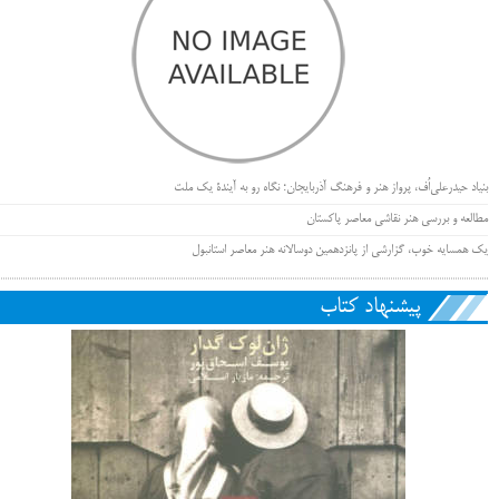
بنیاد حیدرعلی‌اُف، پرواز هنر و فرهنگ آذربایجان؛ نگاه رو به آیندۀ یک ملت
مطالعه و بررسی هنر نقاشی معاصر پاکستان
یک همسایه خوب، گزارشی از پانزدهمین دوسالانه هنر معاصر استانبول
پیشنهاد کتاب