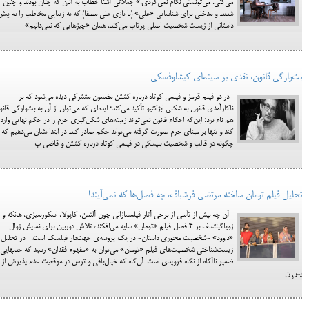
می‌کنی. می‌تونستی نگام نمی‌کردی.» جملاتی آشنا خطاب به آنان که چنان بودند و چنین
شدند. و مدخلی برای شناسایی «علی» (با بازی علی مصفا) که به زیبایی مخاطب را به پیش
داستانی از زیست شخصیت اصلی پرتاب می‌کند، همان «چیزهایی که نمی‌دانیم»
بت‌وارگی قانون، نقدی بر سینمای کیشلوفسکی
در دو فیلم قرمز و فیلمی کوتاه درباره کشتن مضمون مشترکی دیده می‌شود که بر
ناکارآمدی قانون به شکلی ابژکتیو تأکید می‌کند؛ ایده‌ای که می‌توان از آن به بت‌وارگی قان
هم نام برد؛ این‌که احکام قانون نمی‌تواند زمینه‌های شکل‌گیری جرم را در حکم نهایی وارد
کند و تنها بر مبنای جرمِ صورت گرفته می‌تواند حکم صادر کند. در ابتدا نشان می‌دهیم که
چگونه در قالب و شخصیت بلیسکی در فیلمی کوتاه درباره کشتن و قاضی ب
تحلیل فیلم تومان ساخته مرتضی فرشباف، چه فصل‌ها که نمی‌آیند!
آن چه بیش از تأسی از برخی آثار فیلمسازانی چون آلتمن، کاپولا، اسکورسیزی، هانکه و
زویاگینتسف بر 4 فصل فیلم «تومان» سایه می‌افکند، تلاش دوربین برای نمایش زوال
«داوود» -شخصیت محوری داستان- در یک پروسه‌ی جهت‌دار فیلمیک است. در تحلیل
زیست‌شناختی شخصیت‌های فیلم «تومان» می‌توان به «مفهوم فقدان» رسید که حد‌نهایی
ضمیر ناآگاه از نگاه فرویدی است. آن‌گاه که خیال‌بافی و ترس در موقعیت عدم پذیرش از
پسِ ن