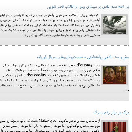
پدر اخته شده، نقدی بر سینمای پیش از انقلاب ناصر تقوایی
در سینمای پیش از انقلاب ناصر تقوایی با مفهومی روبرو می‌شویم که به‌خوبی در دو فیلم
آرامش در حضور دیگران (تا پایان مقاله این فیلم را با عنوان کوتاه شده آرامش... می‌نویسیم
و نفرین تعریف و بسط داده شده است: پدر اخته شده. در این پدر اخته شده همان ویژگی‌ها و
مشخصه‌هایی را می‌بینیم که رژیم پیشین خود را با آن‌ها تعریف می‌کرده است؛ یک قدرت
صنعتی_نظامی و یک طبقه متوسط تحصیل‌کرده با آداب بورژوایی. در ا
صفر و صد؛ نگاهی روانشناختی شخصیت‌پردازی‌های سریال قورباغه
پرسونا (Persona) به معنی «قاب» و «ماسک» نقابی است که بازیگران یونان باستان
هنگام اجرای نمایش بر چهره می‌زدند. پرسونا، تلویحاً به وجه تمایز هر بازیگر از دیگر
بازیگران اشاره داشته است. لذا مفهوم شخصیت (Personality) نیز که از ریشۀ لاتین
پرسونا گرفته شده است به خصوصیات و ویژگی‌هایی اعم از اندیشه، احساسات، ادراک و طر
فکر اطلاق می‌شود که معرف نحوۀ حضور فرد در محیط بیرونی و اجتماع است. ادامه مطلب
صف
مرگ در برابر رانه‌ی مرگ
از مؤلفه‌های سینمای دوشان ماکاویف (Dušan Makavejev) علاوه بر مؤلفه‌ی اصلی
موج سیاه سینمای یوگسلاوی (اخذ هویت از سمپتوم به­ جای اخذ هویت از سامان نمادین)
تأکید بر آزادسازی انرژی جنسی است که در خود صحنه­‌های مقاربتی و جنسی بی­پرده­‌ای دارد