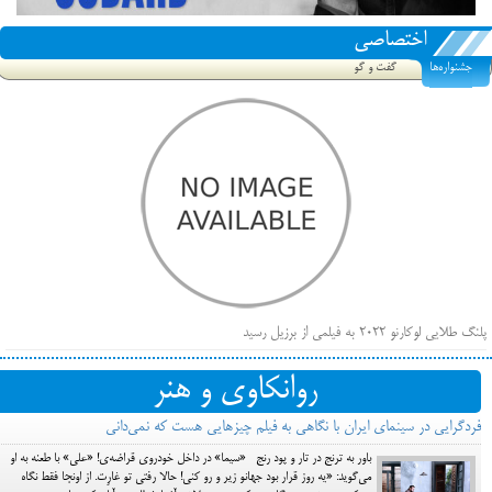
اختصاصی
جشنواره‌ها
گفت و گو
پلنگ طلایی لوکارنو ۲۰۲۲ به فیلمی از برزیل رسید
فهرست فیلم‌های بخش مسابقه جشنواره فیلم ونیز ۲۰۲۲ مشخص شد، سهم پررنگ ایرانی‌ها
روانکاوی و هنر
بیرون راندن فیلم‌های منتسب به حامیان کرملین از جشنواره کن، راه برای مستقل‌ها باز است
فردگرایی در سینمای ایران با نگاهی به فیلم چیزهایی هست که نمی‌دانی
باور به ترنج در تار و پود رنج «سیما» در داخل خودروی قراضه‌ی! «علی» با طعنه به او
می‌گوید: «یه روز قرار بود جهانو زیر و رو کنی! حالا رفتی تو غارِت. از اونجا فقط نگاه