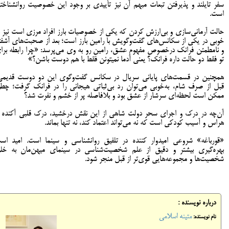
سفر تایلند و پذیرفتن تبعات مبهم آن نیز تأییدی بر وجود این خصوصیت روانشناخت
است.
حالت آرمانی‌سازی و بی‌ارزش کردن که یکی از خصوصیات بارز افراد مرزی است نیز ب
خوبی در یکی از سکانس‌های گفت‌و‌گویش با رامین بارز است؛ بعد از صحبت‌های آشفت
و نامطمئن فرانک درخصوص مفهوم عشق، رامین رو به وی می‌پرسد: «چرا رابطه برا
تو فقط دو حالت داره فرانک؟ یعنی آدما نمیتونن‌ فقط با هم دوست باشن؟»
همچنین در قسمت‌های پایانی سریال در سکانس گفت‌وگوی این دو دوست قدیمی
قبل از صرف شام، به‌خوبی می‌توان رد بی‌ثباتی هیجانی را در فرانک گرفت؛ چطو
ممکن است لحظه‌ای سرشار از عشق بود و بلافاصله پر از خشم و نفرت شد؟
آن‌چه در درک و اجرای سحر دولت شاهی از این نقش درخشید، درک قلبی آکنده ا
هراس و آسیب کودکی است که نه می‌تواند اعتماد کند، نه تنها بماند.
«قورباغه» شروعی امیدوار کننده در تلفیق روانشناسی و سینما است. امید اس
بهره‌گیری بیشتر و دقیق از علم شخصیت‌شناسی در سینمای میهن‌مان به خل
شخصیت‌ها و مجموعه‌هایی قوی‌تر از قبل منجر شود.
درباره نویسنده :
متینه اسلامی
نام نویسنده: