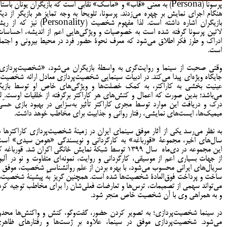
پرسونا (Persona) به معنی «قاب» و «ماسک» نقابی است که بازیگران یونان باست
هنگام اجرای نمایش بر چهره می‌زدند. پرسونا، تلویحاً به وجه تمایز هر بازیگر از دیگ
بازیگران اشاره داشته است. لذا مفهوم شخصیت (Personality) نیز که 
لاتین پرسونا گرفته شده است به خصوصیات و ویژگی‌هایی اعم از اندیشه، احساسات
ادراک و طرز فکر اطلاق می‌شود که معرف نحوۀ حضور فرد در محیط بیرونی و اجتما
است.
وقتی صحبت از سینما و روایت‌گری به واسطۀ بازیگران می‌شود، «شخصیت‌پردازی
جایگاه ویژه‌ای پیدا می‌کند. در ادبیات سینمایی شخصیت‌پردازی معادل ارائه شخصیت 
عینیت بخشی به کاراکتر، به کمک خصلت‌ها و ویژگی‌های خاص او توسط بازیگ
می‌باشد؛ بدین صورت که اعمال و کنش‌های هر کاراکتر برگرفته از خلقیات اوست. لذ
درک و دریافت این موارد توسط مجری کاراکتر تأثیر به‌سزایی در بهبود بازی حسّی
میمیک‌ها، ایست‌های نمایشی، رفتار روانی و جذابیت برای مخاطب خوهد داشت.
به نظر می‌رسد یکی از آثار موفق سینمای ایران در زمینۀ شخصیت‌پردازی کاراکتر‌ها د
سال‌های اخیر، مجموعۀ «قورباغه» به کارگردانی و نویسندگی «هومن سیدی» است
این مجموعه در دی‌ماه سال ۱۳۹۹ توسط شبکۀ نمایش خانگی اکران شد. قورباغه 
از جهات بسیاری اعم از موسیقی، کارگردانی و روایت، نمونه‌ای متفاوت و نو در آلبو
سریال‌های ایرانی محسوب می‌شود، با بهره بردن از علم روانشناسیِ شخصیت، موفق ب
ساخت‌ و پرداخت فوق‌العادۀ شخصیت‌ها شده است. همچنین گریز به پیشینۀ شخصیت‌ه
می‌تواند سهمی از تصمیمات، ترس‌ها و تعارضات فعلی‌شان را برای مخاطب توجیه کرد
و به همراهی وی با آن شخصیت خاص منجر شود.
در سینما شخصیت‌پردازی؛ به تصویر کردن حضور، گفت‌وگو، کنش و واکنش‌ها محدو
می‌شود. شخصیت‌پردازی موفق در سینما، علاوه بر ژست‌ها و رفتارهای ظاهر