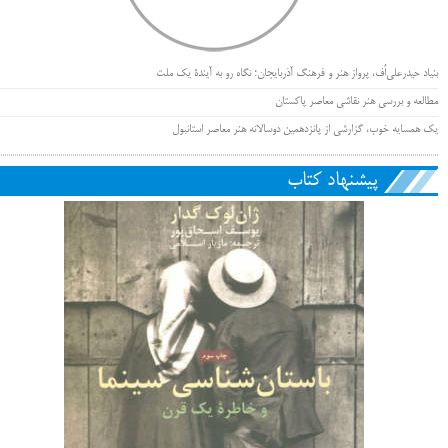
بنیاد حیدرعلی‌اُف، پرواز هنر و فرهنگ آذربایجان؛ نگاه رو به آیندۀ یک ملت
مطالعه و بررسی هنر نقاشی معاصر پاکستان
یک همسایه خوب، گزارشی از پانزدهمین دوسالانه هنر معاصر استانبول
پیشنهاد کتاب