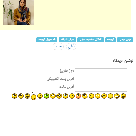
هومن سیدی
قورباغه
اختلال شخصیت مرزی
سریال قورباغه
نقد سریال قورباغه
قبلی
بعدی
نوشتن دیدگاه
نام (اجباری)
آدرس پست الکترونیکی
آدرس سایت