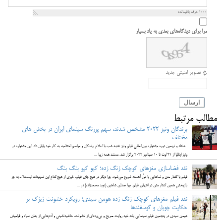
1000
حرف باقیمانده
مرا برای دیدگاه‌های بعدی به یاد بسپار
تصویر امنیتی جدید
ارسال
مطالب مرتبط
برندگان ونیز ۲۰۲۲ مشخص شدند، سهم پررنگ سینمای ایران در بخش های
مختلف
هفتاد و نهمین دوره جشنواره بین‌المللی فیلم ونیز شنبه شب با اعلام برندگان و مراسم اختتامیه به کار خود پایان داد. این جشنواره در
ونیز ایتالیا از ۳۱ اوت تا ۱۰ سپتامبر ۲۰۲۲ برگزار شد. مستند همه زیبا ...
نقد فضاسازی مغزهای کوچک زنگ زده؛ کیو کیو بنگ بنگ
فیلم با گفتار متن و نماهایی با دوُر آهسته شروع می‌شود. چرا دیگر در هیچ جای فیلم، خبری از هیچ‌کدامِ این تمهیدات نیست؟ ـ به جز
بازپخشِ همین گفتار متن در انتهای فیلم. چرا صدای شاهین (نوید محمدزاده) در ...
نقد فیلم مغزهای کوچک زنگ زده هومن سیدی؛ رویکرد خشونت ژیژک بر
حکایت چوپان و گوسفندها
هومن سیدی در پنجمین فیلم سینمایی بلند خود روایت صریح و بی‌پرده‌ای از خشونت، حاشیه‌نشینی و آدم‌هایی از بطن سیاه و فراموش