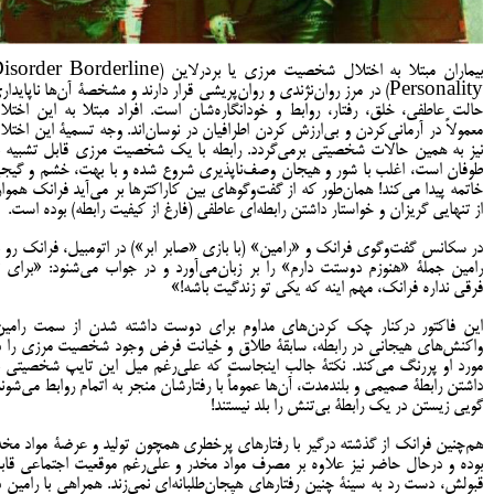
بیماران مبتلا به اختلال شخصیت مرزی یا بردرلاین (rder Borderline
Personality) در مرز روان‌نژندی و روان‌پریشی قرار دارند و مشخصۀ آن‌ها ناپایدا
حالت عاطفی، خلق، رفتار، روابط و خودانگاره‌شان است. افراد مبتلا به این اختلا
معمولاً در آرمانی‌کردن و بی‌ارزش کردن اطرافیان در نوسان‌اند. وجه تسمیۀ این اختلا
نیز به همین حالات شخصیتی برمی‌گردد. رابطه با یک شخصیت مرزی قابل تشبیه ب
طوفان است، اغلب با شور و هیجان وصف‌ناپذیری شروع شده و با بهت، خشم و‌ گیج
خاتمه پیدا می‌کند! همان‌طور که از گفت‌و‌گو‌های بین کاراکترها بر می‌آید فرانک هموار
از تنهایی گریزان و خواستار داشتن رابطه‌ای عاطفی (فارغ از کیفیت رابطه) بوده است.
در سکانس گفت‌وگوی فرانک‌ و «رامین» (با بازی «صابر ابر») در اتومبیل، فرانک رو‌ ب
رامین جملۀ «هنوزم دوستت دارم» را بر زبان‌می‌آورد و در جواب می‌شنود: «برای ت
فرقی نداره فرانک، مهم اینه که یکی تو زندگیت باشه!»
این فاکتور در‌کنار چک کردن‌های مداوم برای دوست داشته شدن از سمت رامین
واکنش‌های هیجانی در رابطه، سابقۀ طلاق و خیانت فرض وجود شخصیت مرزی را د
مورد او‌ پررنگ می‌کند. نکتۀ جالب اینجاست که علی‌رغم میل این تایپ شخصیتی ب
داشتن رابطۀ صمیمی و بلندمدت، آن‌ها عموماً با رفتارشان منجر به اتمام روابط می‌شوند
گویی زیستن در یک رابطۀ بی‌تنش را بلد نیستند!
هم‌چنین فرانک از گذشته درگیر با رفتارهای پرخطری همچون تولید و عرضۀ مواد مخد
بوده و درحال حاضر نیز علاوه بر مصرف مواد مخدر و‌ علی‌رغم موقعیت اجتماعی قاب
قبولش، دست رد به سینۀ چنین رفتارهای هیجان‌طلبانه‌ای نمی‌زند. همراهی با رامین د