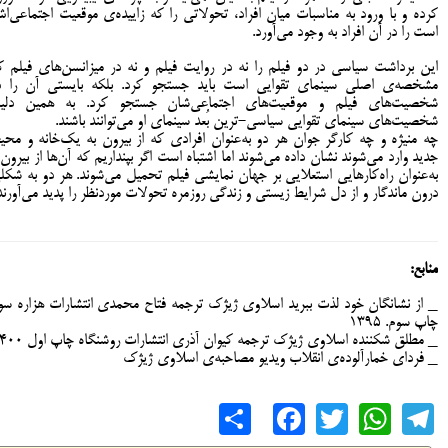
کرده و با ورود به مناسبات میان افراد، تحولاتی را که زاییده‌ی موقعیت اجتماعی‌ا
است را در آن افراد به وجود می‌آورد.
این برداشت سیاسی در دو فیلم را نه در روایت فیلم و نه در میزانسن‌های فیلم ک
مشخصه‌ی اصلی سینمای تقوایی است باید جستجو کرد. بلکه بایستی آن را د
شخصیت‌های فیلم و موقعیت‌های اجتماعی‌شان جستجو کرد. به همین دلی
شخصیت‌های سینمای تقوایی سیاسی-ترین بُعد سینمای او می‌توانند باشند.
چه منیژه و چه کارگر جوان هر دو به‌عنوان افرادی که از بیرون به یک‌خانه و محی
جدید وارد می‌شوند نشان داده می‌شوند اما اشتباه است اگر بپنداریم که آن‌ها از بیرون 
به‌عنوان راه‌کارهایی استعلایی بر جهان نمایشی فیلم تحمیل می‌شوند. هر دو به شکل
درون ماندگار و از دل شرایط زیستی و زندگی روزمره تحولات موردنظر را پدید می‌آورند
منابع:
_ از نشانگان خود لذت ببرید اسلاوی ژیژک ترجمه فتاح محمدی انتشارات هزاره سو
چاپ سوم. 1395
_ مطلق شکننده اسلاوی ژیژک ترجمه کیوان آذری انتشارات روشنگاه چاپ اول 1400
_ فردای خمارآلوده‌ی انقلاب ویدیو مصاحبه‌ی اسلاوی ژیژک
Share
Facebook
WhatsApp
Twitter
Telegram