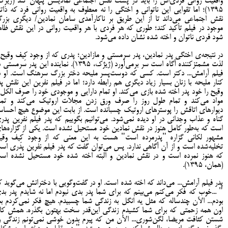
واقعیت روانی فردی‌اش را باید در پشت نقش اجتماعی نمادینش پنهان کند (ژیژک
1395)؛ اما تقوایی این ناتوانی و اختگی را نه معطوف به واقعیت روانی فرد که ذاتی
نقش اجتماعی می‌داند تا از این طریق بر ناکارآمدی سامان نمادین/ دیگری بزر
موجود در فیلم تأکید کند؛ طوری که هر فردی با هر واقعیت روانی در این نقش ظاه
شود فردی ناتوان و اخته شده نشان داده می‌شود.
در نتیجه‌ی اختگی پدر نمادین، پدر سرمستی و مازادین؛ پدری که از وجود کِیف وقیح 
لذت مشمئزکننده آگاه است سر برمی‌آورد (ژیژک، 1395). نماینده این پدر سرمست
فیلم آرامش... دکتر است. کسی که دوست‌پسر ملیحه دختر بزرگ سرهنگ است. او د
کنار ملیحه با زنان بسیار زیاد دیگری هم رابطه دارد؛ اما در فیلم نفرین این نقش پد
وقیح را خود پدر اخته شده بازی می‌کند. او تمام دارایی و موجودی خود را صرف الکل 
مواد می‌کند و تمام طول روز را صرف ورق زدن مجلات اروتیک می‌کند و تما
دیوارهای اتاقش را پوسترهای اروتیک چسبانده است. از بابت این موضوع هیچ احسا
گناه و عذاب وجدانی در او دیده نمی‌شود. می‌توانیم بگوییم که پدر فیلم نفرین پدر
است که به‌طور کامل هنوز در نقش نمادین خود مستحیل نشده است. یکی از گزاره‌ها
مشهور لکانی گزاره "پدرمرده است" هست به‌ این معنی که از وجود کِیف وقی
تخلیه‌شده است و از آن آگاهی ندارد. پس می‌توان گفت که پدر فیلم نفرین پدری اس
که هنوز نمرده است و در نقش نمادین و البته اخته شده خود مستحیل نشده اس
(همان، 1395).
پدر فیلم آرامش... می‌داند که اخته شده است. او در گفت‌وگویی با دخترانش می‌گوید ک
" ...خوب که فکر می‌کنم می‌بینم که برای شما پدر بدی نبودم اما نه شایدم پدر بد
بودم... الآن چندساله که مثل یه انگل به زندگی شما چسبیدم. هیچ فکر نمی‌کردم بع
اون همه زحمتی که برای شما کشیدم زندگی این‌قدر سخت بهتون بگذره. همش کار
شستن کثافت مریضا، لگن‌شوری... الآن من که پیرم بدون خوشی نمی‌تونم زندگی ر