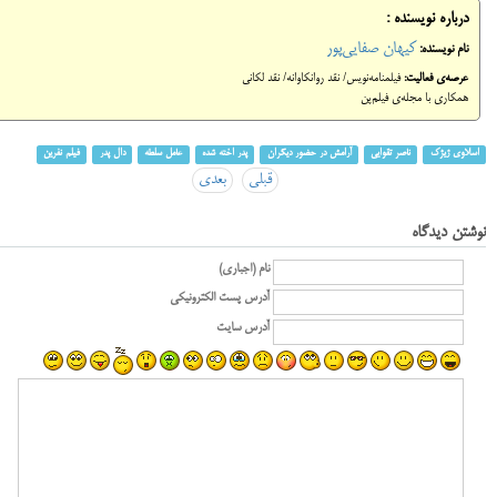
درباره نویسنده :
کیهان صفایی‌پور
نام نویسنده:
عرصه‌ی فعالیت:
فیلمنامه‌نویس/ نقد روانکاوانه/ نقد لکانی
همکاری با مجله‌ی فیلم‌پن
اسلاوی ژیژک
ناصر تقوایی
آرامش در حضور دیگران
پدر اخته شده
عامل سلطه
دال پدر
فیلم نفرین
قبلی
بعدی
نوشتن دیدگاه
نام (اجباری)
آدرس پست الکترونیکی
آدرس سایت