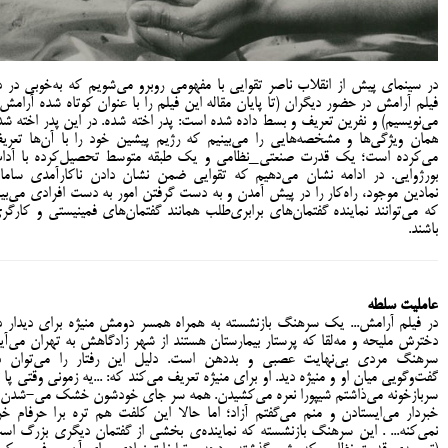
در سینمای پیش از انقلاب ناصر تقوایی با مفهومی روبرو می‌شویم که به‌خوبی در د
فیلم آرامش در حضور دیگران (تا پایان مقاله این فیلم را با عنوان کوتاه شده آرامش..
می‌نویسیم) و نفرین تعریف و بسط داده شده است: پدر اخته شده. در این پدر اخته شد
همان ویژگی‌ها و مشخصه‌هایی را می‌بینیم که رژیم پیشین خود را با آن‌ها تعری
می‌کرده است؛ یک قدرت صنعتی_نظامی و یک طبقه متوسط تحصیل‌کرده با آدا
بورژوایی. در ادامه نشان می‌دهیم که تقوایی ضمن نشان دادن ناکارآمدی ساما
نمادین موجود، راه‌کار را در پیش آمدن و به دست گرفتن امور به دست افرادی می‌بین
که می‌توانند نماینده گفتمان‌های برابری‌طلب همانند گفتمان‌های فمینیستی و کارگر
باشند.
عاملیت سلطه
در فیلم آرامش... یک سرهنگ بازنشسته به همراه همسر دومش منیژه برای دیدار د
دخترش ملیحه و مه‌لقا که پرستار بیمارستان هستند از شهر زادگاهش به تهران می‌آید
سرهنگ مردی بی‌نهایت عصبی و بددهن است. دلیل این رفتار را می‌توان د
گفت‌وگویی میان او و منیژه دید. او برای منیژه تعریف می‌کند که: ...یه زمونی وقتی پا ت
سربازخونه می‌ذاشتم شیپورا نعره می‌کشیدن. همه سر جای خودشون خشک می-شدن 
خبردار می‌ایستادن و منم می‌گفتم آزاد؛ اما حالا این کلفت هم تره برا حرفام خر
نمی‌کنه... . این سرهنگ بازنشسته که نماینده‌ی بخشی از گفتمان دیگری بزرگ اس