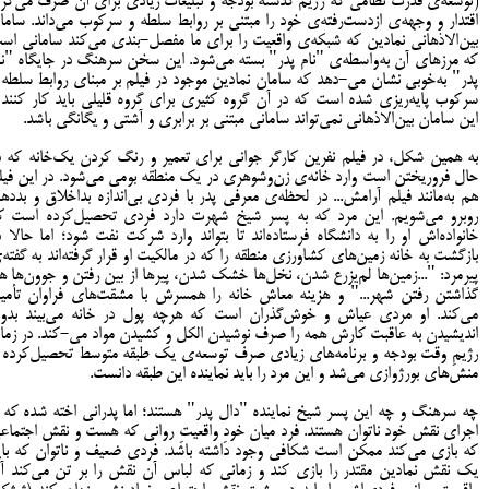
(توسعه‌ی قدرت نظامی که رژیم گذشته بودجه و تبلیغات زیادی برای آن صرف می‌کرد
اقتدار و وجهه‌ی ازدست‌رفته‌ی خود را مبتنی بر روابط سلطه و سرکوب می‌داند. ساما
بین‌الاذهانی نمادین که شبکه‌ی واقعیت را برای ما مفصل-بندی می‌کند سامانی اس
که مرزهای آن به‌واسطه‌ی "نام پدر" بسته می‌شود. این سخن سرهنگ در جایگاه "نا
پدر" به‌خوبی نشان می-دهد که سامان نمادین موجود در فیلم بر مبنای روابط سلطه 
سرکوب پایه‌ریزی شده است که در آن گروه کثیری برای گروه قلیلی باید کار کنند 
این سامان بین‌الاذهانی نمی‌تواند سامانی مبتنی بر برابری و آشتی و یگانگی باشد.
به همین شکل، در فیلم نفرین کارگر جوانی برای تعمیر و رنگ کردن یک‌خانه که د
حال فروریختن است وارد خانه‌ی زن‌وشوهری در یک منطقه بومی می‌شود. در این فیل
هم به‌مانند فیلم آرامش... در لحظه‌ی معرفی پدر با فردی بی‌اندازه بداخلاق و بدده
روبرو می‌شویم. این مرد که به پسر شیخ شهرت دارد فردی تحصیل‌کرده است ک
خانواده‌اش او را به دانشگاه فرستاده‌اند تا بتواند وارد شرکت نفت شود؛ اما حالا د
بازگشت به خانه زمین‌های کشاورزی منطقه را که در مالکیت او قرار گرفته‌اند به گفته‌
پیرمرد: "...زمین‌ها لم‌یزرع شدن، نخل‌ها خشک شدن، پیرها از بین رفتن و جوون‌ها ه
گذاشتن رفتن شهر..." و هزینه معاش خانه را همسرش با مشقت‌های فراوان تأمی
می‌کند. او مردی عیاش و خوش‌گذران است که هرچه پول در خانه می‌بیند بدو
اندیشیدن به عاقبت کارش همه را صرف نوشیدن الکل و کشیدن مواد می-کند. در زما
رژیمِ وقت بودجه و برنامه‌های زیادی صرف توسعه‌ی یک طبقه متوسط تحصیل‌کرده ب
منش‌های بورژوازی می‌شد و این مرد را باید نماینده این طبقه‌ دانست.
چه سرهنگ و چه این پسر شیخ نماینده "دال پدر" هستند؛ اما پدرانی اخته شده که ا
اجرای نقش خود ناتوان هستند. فرد میان خودِ واقعیتِ روانی که هست و نقش اجتماع
که بازی می‌کند ممکن است شکافی وجود داشته باشد. فردی ضعیف و ناتوان که بای
یک نقش نمادین مقتدر را بازی کند و زمانی که لباس آن نقش را بر تن می‌کند آ