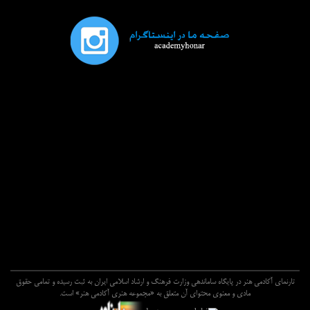
تارنماي آکادمي هنر در پايگاه ساماندهي وزارت فرهنگ و ارشاد اسلامي ايران به ثبت رسيده و تمامي حقوق
مادي و معنوي محتواي آن متعلق به «مجموعه هنري آکادمي هنر» است.