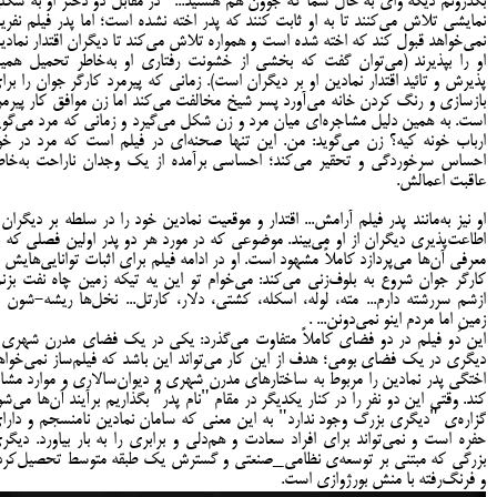
بگذرونم دیگه وای به حال شما که جوون هم هستید..." در مقابل دو دختر او به شکل
نمایشی تلاش می‌کنند تا به او ثابت کنند که پدر اخته نشده است؛ اما پدر فیلم نفری
نمی‌خواهد قبول کند که اخته شده است و همواره تلاش می‌کند تا دیگران اقتدار نمادی
او را بپذیرند (می‌توان گفت که بخشی از خشونت رفتاری او به‌خاطر تحمیل همی
پذیرش و تائید اقتدار نمادین او بر دیگران است). زمانی که پیرمرد کارگر جوان را برا
بازسازی و رنگ کردن خانه می‌آورد پسر شیخ مخالفت می‌کند اما زن موافق کار پیرمر
است. به همین دلیل مشاجره‌ای میان مرد و زن شکل می‌گیرد و زمانی که مرد می‌گوی
ارباب خونه کیه؟ زن می‌گوید: من. این تنها صحنه‌ای در فیلم است که مرد در خو
احساس سرخوردگی و تحقیر می‌کند؛ احساسی برآمده از یک وجدان ناراحت به‌خاط
عاقبت اعمالش.
او نیز به‌مانند پدر فیلم آرامش... اقتدار و موقعیت نمادین خود را در سلطه بر دیگران 
اطاعت‌پذیری دیگران از او می‌بیند. موضوعی که در مورد هر دو پدر اولین فصلی که ب
معرفی آن‌ها می‌پردازد کاملاً مشهود است. او در ادامه فیلم برای اثبات توانایی‌هایش ب
کارگر جوان شروع به بلوف‌زنی می‌کند: می‌خوام تو این یه تیکه زمین چاه نفت بزنم
ازشم سررشته دارم... مته، لوله، اسکله، کشتی، دلار، کارتل... نخل‌ها ریشه-شون ت
زمینِ اما مردم اینو نمی‌دونن... .
این دو فیلم در دو فضای کاملاً متفاوت می‌گذرد: یکی در یک فضای مدرن شهری 
دیگری در یک فضای بومی؛ هدف از این کار می‌تواند این باشد که فیلم‌ساز نمی‌خواه
اختگی پدر نمادین را مربوط به ساختارهای مدرن شهری و دیوان‌سالاری و موارد مشاب
کند. وقتی این دو نفر را در کنار یکدیگر در مقام "نام پدر" بگذاریم برآیند آن‌ها می‌شو
گزاره‌ی "دیگری بزرگ وجود ندارد" به این معنی که سامان نمادین نامنسجم و دارا
حفره است و نمی‌تواند برای افراد سعادت و هم‌دلی و برابری را به بار بیاورد. دیگر
بزرگی که مبتنی بر توسعه‌ی نظامی_صنعتی و گسترش یک طبقه متوسط تحصیل‌کرد
و فرنگ‌رفته با منش بورژوازی است.