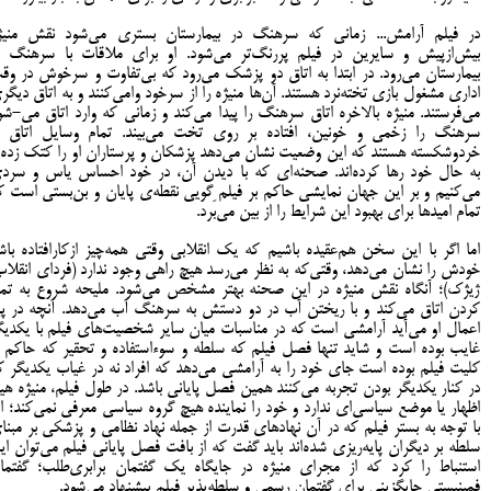
در فیلم آرامش... زمانی که سرهنگ در بیمارستان بستری می‌شود نقش منیژ
بیش‌ازپیش و سایرین در فیلم پررنگ‌تر می‌شود. او برای ملاقات با سرهنگ ب
بیمارستان می‌رود. در ابتدا به اتاق دو پزشک می‌رود که بی‌تفاوت و سرخوش در وق
اداری مشغول بازی تخته‌نرد هستند. آن‌ها منیژه را از سرخود وا‌می‌کنند و به اتاق دیگر
می‌فرستند. منیژه بالاخره اتاق سرهنگ را پیدا می‌کند و زمانی که وارد اتاق می-شو
سرهنگ را زخمی و خونین، افتاده بر روی تخت می‌بیند. تمام وسایل اتاق ا
خردوشکسته هستند که این وضعیت نشان می‌دهد پزشکان و پرستاران او را کتک زده‌ 
به حال خود رها کرده‌اند. صحنه‌ای که با دیدن آن، در خود احساس یاس و سرد
می‌کنیم و بر این جهان نمایشی حاکم بر فیلم گویی نقطه‌ی پایان و بن‌بستی است ک
تمام امیدها برای بهبود این شرایط را از بین می‌بَرد.
اما اگر با این سخن هم‌عقیده باشیم که یک انقلابی وقتی همه‌چیز ازکارافتاده باش
خودش را نشان می‌دهد، وقتی‌که به نظر می‌رسد هیچ راهی وجود ندارد (فردای انقلاب
ژیژک)؛ آنگاه نقش منیژه در این صحنه بهتر مشخص می‌شود. ملیحه شروع به تمی
کردن اتاق می‌کند و با ریختن آب در دو دستش به سرهنگ آب می‌دهد. آنچه در پ
اعمال او می‌آید آرامشی است که در مناسبات میان سایر شخصیت‌های فیلم با یکدیگ
غایب بوده است و شاید تنها فصل فیلم که سلطه و سوءاستفاده و تحقیر که حاکم ب
کلیت فیلم بوده است جای خود را به آرامشی می‌دهد که افراد نه در غیاب یکدیگر ک
در کنار یکدیگر بودن تجربه می‌کنند همین فصل پایانی باشد. در طول فیلم، منیژه هی
اظهار یا موضع سیاسی‌ای ندارد و خود را نماینده هیچ گروه سیاسی معرفی نمی‌کند؛ ام
با توجه به بستر فیلم که در آن نهادهای قدرت از جمله نهاد نظامی و پزشکی بر مبنا
سلطه بر دیگران پایه‌ریزی شده‌اند باید گفت که از بافت فصل پایانی فیلم می‌توان ای
استنباط را کرد که از مجرای منیژه در جایگاه یک گفتمان برابری‌طلب؛ گفتما
فمینیستی جایگزینی برای گفتمان رسمی و سلطه‌پذیر فیلم پیشنهاد می‌شود.