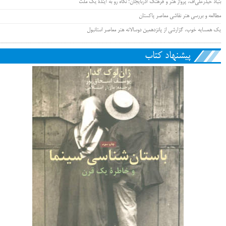
بنیاد حیدرعلی‌اُف، پرواز هنر و فرهنگ آذربایجان؛ نگاه رو به آیندۀ یک ملت
مطالعه و بررسی هنر نقاشی معاصر پاکستان
یک همسایه خوب، گزارشی از پانزدهمین دوسالانه هنر معاصر استانبول
پیشنهاد کتاب