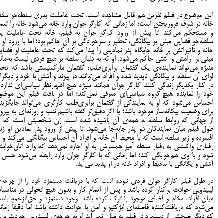
این موضوع در فیلم نفرین هم قابل مشاهده است. تحت عاملیت پدری سلطه‌جو سق
خانه در شرف فروریختن است؛ اما زمانی که کارگر جوان وارد خانه می‌شود خانه را تعمی
و مستحکم می‌کند. تا پیش از ورود کارگر جوان به فیلم، خانه تحت عاملیت پد
سلطه‌جو فضایی مبنی بر بیگانگی، تحقیر و سرخوردگی بر آن حاکم بود؛ اما با ورود او ب
خانه و تأثیراتش بر خانه جایگاه پدر نمادینی را پیدا می‌کند که تحت عاملیت او فضای
مبنی بر آرامش و آشتی حاکم می‌شود. او که به دنبال سلطه بر هیچ فردی نیست به‌مانن
منیژه می‌تواند نماینده‌ی یک گفتمان برابری‌طلب؛ گفتمان مارکسیستی باشد که تح
لوای آن سلطه و بیگانگی ناپدید شده و افراد می‌توانند در پیوند و آشتی با خود و دیگرا
در کنار یکدیگر زندگی کنند. کارگر جوان همانند منیژه هیچ اظهارنظر سیاسی‌ای ندارد 
خود را نماینده هیچ گروه سیاسی‌ای معرفی نمی‌کند؛ اما در بافت فیلم این موضو
احساس می‌شود که او به نمایندگی از گفتمان برابری‌طلب کارگری می‌تواند جایگزین
برای وضعیت بیگانه‌ساز موجود باشد؛ یا اگر دقیق‌تر گفته باشیم نقب و روزنه‌ای به بیرو
از جهانی که روابط سلطه به همه‌ی آن پاشیده شده است. زن شخصیتی است که د
طول فیلم میان نمایندگان دو پدر جابه‌جا می‌شود. تا پیش از ورود پدر نمادین او زن
افسرده و زیر سلطه است که با محیط آن خانه و افراد آن احساس بیگانگی می‌کند و د
رفتاری واکنشی به رفتار سلطه آمیز همسرش به او اجازه نمی‌دهد که وارد اتاق‌خواب
شود و با وی هم‌خوابگی کند؛ اما زمانی که با کارگر جوان وارد رابطه می‌شود حسی ا
آشتی و یگانگی با محیط و افراد خانه در او پدید می‌آید.
در طول فیلم کارگر جوان فردی نبوده است که با دریافت دستمزد خود را از چرخه‌
لیبیدویی حوادث برکنار کرده باشد و پس از اتمام کار و بدون هیچ تحولی در مناسبا
میان افراد، مکام و فضای موجود را ترک کرده باشد. وجود دستمزد و حق‌الزحمه باع
می‌شود که دریافت‌کننده فاصله‌ای ابژکتیو و امن با حوادث داشته باشد اما دقیقاً زمان
که دیگر صحبتی از دستمزد در فیلم به میان نمی‌آید او به چرخه‌ی لیبیدویی حوادث ورو