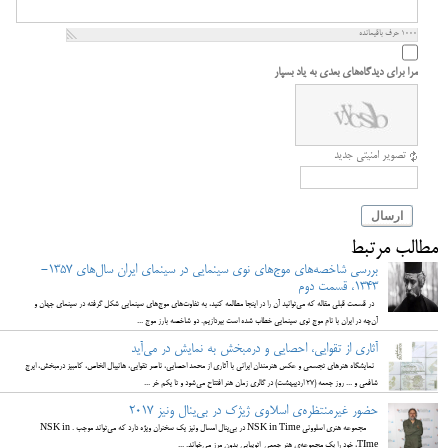
1000
حرف باقیمانده
مرا برای دیدگاه‌های بعدی به یاد بسپار
تصویر امنیتی جدید
ارسال
مطالب مرتبط
بررسی شاخصه‌های موج‌های نوی سینمایی در سینمای ایران سال‌های 1357-
1343، قسمت دوم
در قسمت قبلی مقاله که می‌توانید آن را در اینجا مطالعه کنید، به تفاوت‌های موج‌های سینمایی شکل گرفته در سینمای جهان و
آن‌چه در ایران با نام موج نوی سینمایی خطاب شده است بپردازیم. دو شاخصه بارز موج‌ ...
آثاری از تقوایی، احصایی و درمبخش به نمایش در می‌آید
نمایشگاه هنرهای تجسمی و عکس هنرمندان ایرانی با آثاری از محمد احصایی، ناصر تقوایی، هانیبال الخاص، کامبیز درمبخش، ایرج
شافعی و ... روز جمعه (۲۷ اردیبهشت) در گالری زمان هنر افتتاح می‌شود و تا یکم خر ...
حضور غیرمنتظره‌ی اسلاوی ژیژک در بی‌ینال ونیز 2017
مجموعه هنری اسلوونی NSK in Time در بی‌ینال امسال ونیز یک سخنران ویژه دارد که می‌تواند موجب . NSK in
TIme، خود را یک مجموعه‌ی هنر جمعی اتوپیایی بدون مرز می‌خواند. ...