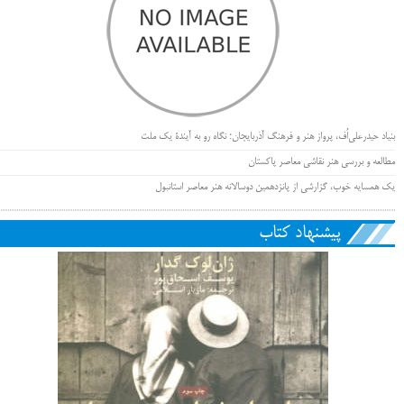
بنیاد حیدرعلی‌اُف، پرواز هنر و فرهنگ آذربایجان؛ نگاه رو به آیندۀ یک ملت
مطالعه و بررسی هنر نقاشی معاصر پاکستان
یک همسایه خوب، گزارشی از پانزدهمین دوسالانه هنر معاصر استانبول
پیشنهاد کتاب