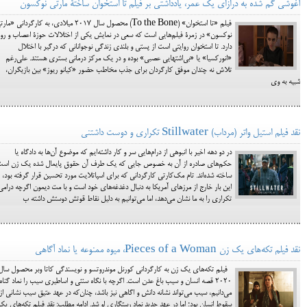
آغوشی گم شده به درازای یک‌ عمر، یادداشتی بر فیلم تا استخوان ساختۀ مارتی نوکسون
فیلم «تا استخوان» (To the Bone) محصول سال ۲۰۱۷ میلادی، به کارگردانی «م
نوکسون» در زمرۀ فیلم‌هایی است که سعی در نمایش یکی از اختلالات حوزۀ اعصاب و رو
دارد. تا استخوان روایتی است از پستی و بلندی زندگی نوجوانانی که درگیر با اختلال
«انورکسیا» یا «بی‌اشتهایی عصبی» بوده و در یک مرکز درمانی بستری هستند. علی‌رغم
تلاش نه چندان موفق کارگردان برای جذب مخاطب حضور «کیانو‌ ریوز» بین بازیگران،
شبیه به وی
نقد فیلم استیل واتر (مرداب) Stillwater تکراری و دوست داشتنی
در دو دهه اخیر با انبوهی از درام‌هایی سر و کار داشته‌ایم که موضوع آن‌ها به دادگاه یا
حکم‌های صادره از آن به خصوص جایی که یک طرف آن حقوق پایمال شده یک زن است
ساخته شده‌اند. تام مک‌کارتی کارگردانی که برای اسپاتلایت مورد تحسین قرار گرفته بود،
این بار خارج از مرزهای آمریکا به دنبال دغدغه‌های خود است و با مت دیمون اگرچه درامی
تکراری را به ما نشان می‌دهد، اما می‌توانیم به دلیل نقاط قوتش دوستش داشته ب
نقد فیلم تکه‌های یک زن Pieces of a Woman، میوه ممنوعه یا نماد آگاهی
فیلم تکه‌های یک زن به کارگردانی کورنل موندروتسو و نویسندگی کاتا وبر محصول سال
2020 قصه انسان و سیب باغ عدن است. اگرچه با نگاه سنتی و اساطیری سیب را نماد گناه
می‌دانیم، سیب می‌تواند نشانه دانش و اگاهی نیز باشد، چنان‌که در عهد عتیق سیب نشانی از
سقوط انسان بود؛ اما در عهد جدید نماد رستگاری او شد. ادامه مطلب: نقد فیلم تکه‌های یک