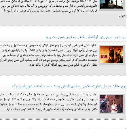
سال ۲۰۱۴ اهدا می‌شود. این مراسم در تاریخ ۲۲ فوریه ۲۰۱۵ میلادی در سالن تئاتر دال
هالیوود، لس‌آنجلس برگزار شد و توسط شبکه ای‌بی‌سی در آمریکا با تهیه‌کنندگی نیل‌مرون 
کریگ‌زادان و با کارگردانی همیش‌همیلتون پخش شد. نیل‌پاتریک هریس برای اولین بار
مجری
این بتمن زمینی دور از انتظار، نگاهی به فیلم بتمن مت ریوز
شاید کسی گمان نمی کرد پس از بتمن‌های نولان به خصوص دو قسمت اول با یک برو
وین موفق روبه‌رو شوند. پس از افول شخصیت بتمن با بن افلک، رابرت پتینسون در بتمن
بسیار موفق عمل کرده است. متر ریوز با نسخه موفق خود اعتبار دیگری در سینما به این
شخصیت بخشیده که در ادامه بیشتر توضیح خواهم داد. ادامه مطلب: این بتمن زمینی دور از
انتظار، نگاهی به فیلم بتمن مت ریوز اضافه کردن دیدگاه جدید
روح عدالت در دلِ شقاوت، نگاهی به فیلم داستان وست ساید ساخته استیون اسپیلبرگ
داستان وست ساید، اقتباسی از فیلمی به همین نام محصول سال 1961 است. داستان 
در مورد ماریا و تونی عاشق و معشوقی است که در میانه جنگ بین دو گروه گنگستر، دل در
گرو عشق یکدیگر داده‌اند و در پی عشقی ممنوعه‌اند. ادامه مطلب: روح عدالت در دلِ شقاوت
نگاهی به فیلم داستان وست ساید ساخته استیون اسپیلبرگ اضافه کردن دیدگاه جدید