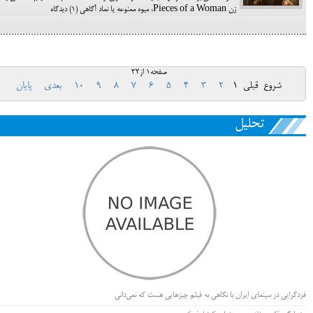
زن Pieces of a Woman، میوه ممنوعه یا نماد آگاهی (1) دیدگاه
صفحه1 از32
شروع
قبلی
1
2
3
4
5
6
7
8
9
10
بعدی
پایان
تحلیل
فردگرایی در سینمای ایران با نگاهی به فیلم چیزهایی هست که نمی‌دانی