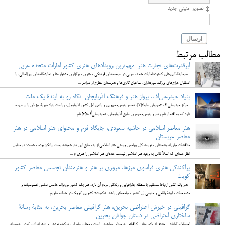
تصویر امنیتی جدید
ارسال
مطالب مرتبط
ابرقدرت‌های تجارت هنر، مهم‌ترین رویدادهای هنری کشور امارات متحده عربی
سرمایه‌گذاری‌های گستردۀ امارات متحده عربی در عرصه‌های فرهنگی و هنری و برگزاری جشنواره‌ها و نمایشگاه‌های بین‌المللی، با
استقبال حراج‌های بزرگ، موزه‌داران، صاحبان گالری‌ها و هنرمندان مطرح از سراسر ...
بنیاد حیدرعلی‌اُف، پرواز هنر و فرهنگ آذربایجان؛ نگاه رو به آیندۀ یک ملت
مرکز حیدرعلی اف «مهربان علیوا»[1]، همسر رئیس‌جمهوری و بانوی اول کشور آذربایجان، ریاست بنیاد خیریۀ ویژه‌ای را بر عهده
دارد که به افتخار نام رهبر و رئیس‌جمهوری سابق آذربایجان، «حیدرعلی‌اُف»[2] نام ...
هنر معاصر اسلامی در حاشیه سعودی، جایگاه فرم و محتوای هنر اسلامی در هنر
معاصر عربستان
مناقشات میان اندیشمندان و نویسندگان پیرامون چیستی هنر اسلامی از بدو خلق این هنر همیشه بحث برانگیز بوده و هست؛ در مقابل
نظر عده‌ای که اصلاً قائل به وجود هنر اسلامی نیستند، عده‌ای هنر اسلامی را هنری م ...
پراکندگی هنری فراسوی مرزها، مروری بر هنر و هنرمندان تجسمی معاصر کشور
کویت
هنر یک کشور ارتباط مستقیم با منطقه جغرافیایی و زندگی مردم آن دارد. هنر یک کشور می‌تواند حاصل تمامی خصوصیات و
مشخصات و آیینۀ واقعی و حقیقی آن کشور و جامعه‌اش باشد. «کویت» کشوری کوچک در منطقه خاورم ...
گرافیتی در خیزش اعتراضی بحرین، هنر گرافیتی معاصر بحرین، به مثابۀ رسانۀ
ساختاری اعتراضی در دستان جوانان بحرین
اصطلاح گرافیتی مشتق از واژه یونانی گرافیاتو به معنای خراشیدن است و معنای عام آن، هرگونه نوشتن و نقش‌اندازی کردن به‌وسیله