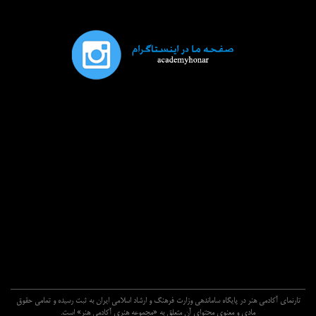
تارنماي آکادمي هنر در پايگاه ساماندهي وزارت فرهنگ و ارشاد اسلامي ايران به ثبت رسيده و تمامي حقوق
مادي و معنوي محتواي آن متعلق به «مجموعه هنري آکادمي هنر» است.