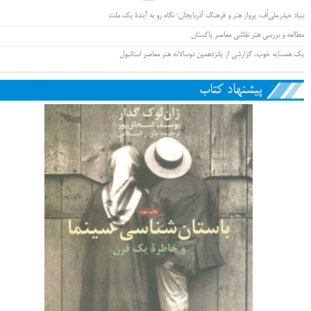
بنیاد حیدرعلی‌اُف، پرواز هنر و فرهنگ آذربایجان؛ نگاه رو به آیندۀ یک ملت
مطالعه و بررسی هنر نقاشی معاصر پاکستان
یک همسایه خوب، گزارشی از پانزدهمین دوسالانه هنر معاصر استانبول
پیشنهاد کتاب