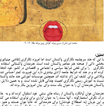
محمد ذی شان.از سری ویژه. گواش روی ورقه طلا. 2012
تحلیل:
با این که هند سرچشمه نگارگری پاکستان است اما امروزه نگارگری (نقاشی مینیاتوری
بخشی ذاتی از صحنه هنر معاصر پاکستان شده است. هنرمندان پاکستانی استفاده ا
نگارگری را برای نقض شرایط سیاسی و اجتماعی و اقتصادی در کشور خود انتخا
کرده اند و در هند که شرایط جامعه آزادی بیشتری دارد این ضرورت کمتر احساس شد
وتلاشی برای کشف این ژانر نداشته اند. همچنین موسسات آموزشی هند مانند پاکستا
نسبت به آموزش رسمی نگارگری اهمیت چندانی قایل نشده است و به همین دلایل د
پاکستان هنرمندان آن را به عنوان یک سنت برای بیان امروزین بکار برده اند.
هنرمندان جوان آوانگارد پاکستان از رسانه های سنتی خود استقبال کرده اند و به جا
درک نگرش استعمارگونه ، آنها سنت را به عنوان ابزاری برای نوآوری استفاده می کنند
و این جریان (به اصطلاح خودشان) برای هنرمندانی که غالبا جوان هستند و هنوز د