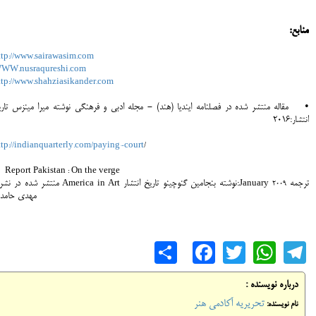
منابع:
ttp://www.sairawasim.com
WW.nusraqureshi.com
ttp://www.shahziasikander.com
• مقاله منتشر شده در فصلنامه ایندیا (هند) - مجله ادبی و فرهنگی نوشته میرا مینزس تاری
انتشار:2016
ttp://indianquarterly.com/paying-court
/
 Report Pakistan : On the verge
ترجمه
نوشته بنجامین گنوچینو تاریخ انتشار:
منتشر شده در نشری
America in Art
January 2009
مهدی حامد
Share
Facebook
WhatsApp
Twitter
Telegram
درباره نویسنده :
تحریریه آکادمی هنر
نام نویسنده: