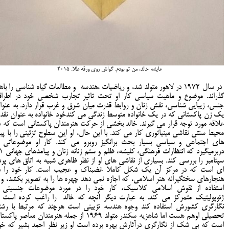
عایشه خالد، من تو بودم. گواش روی ورقه طلا. 2015
در سال 1972 در لاهور متولد شد، و ریاضیات ،هندسه و مطالعات گیاه شناسی را با
گذراند. موضوع و ماهیت سیاسی کار او تحت تاثیر تجارب شخصی خود در اطرا
جنس، زیبایی شناسی، نقش زنان و روابط قدرت میان شرق و غرب قرار دارد. به عنوا
یک زن پاکستانی که در یک خانواده متوسط زندگی می کندخود خانواده به عنوان نقد 
علاقه مورد توجه قرار می گیرند. خالد بخشی از حرکت هنرمندان پاکستانی است که د
محیط سنتی نقاشی مینیاتوری کار می کند. با این حال، او این سطوح تزئینی را با پیا
های اجتماعی و سیاسی بسیار بحث برانگیز روبرو می کند. کار او موضوعاتی ر
دربرمیگیرد که انتظارات فرهنگی،
سپتامبر را بررسی کند. بسیاری از نقاشی های او از نظر ظاهری شبیه به اتاق های پرد
ای است که در مرکز آن یک شکل کاملا غضبناک و عجیب است. کار خود را د
هنجارهای سختگیرانه هنر اسلامی، که اجازه نمی دهد چهره ها را به تصویر بکشد، و ب
استفاده از نقوش اسلامی کلاسیک، کار خود را در مورد موضوعات جنسیتی 
ژئوپولیتیک متمرکز می کند. به عبارت دیگر آنچه که خالد را راغب کرده است ا
نگارگری کشورش استفاده کند وجوه هندسه تزیینی است هرچند که مرتبط با رشت
تحصیلی اوهم هست اما شاهزیه سکندر متولد 1969 از جمله هنرمندان معاصر پاک
است که بی شک از نگارگری درآثارش بهره برده است او زیر نظر احمد بشیر که خو