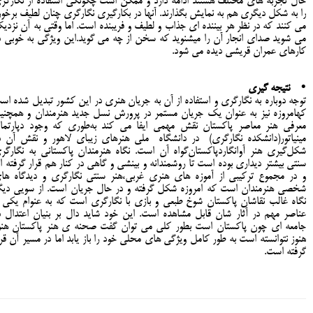
حال تجربه های مختلف هستند ادامه دارد و ممکن است چگونگی استفاده از نگارگر
را به شکل دیگری هم به نمایش بگذارند. آنها در بکارگیری نگارگری چنان لطیف برخور
می کنند که در نظر هر بیننده ای جذاب و لطیف و فریبنده است. اما وقتی به آن نزدی
می شوید صدای انجار آن را میشنوید که سخن از چه می گوید.این ویژگی به خوبی د
کارهای عمران قریشی دیده می شود.
• نتیجه گیری
توجه دوباره به نگارگری و استفاده از آن به جریان هنری در این کشور تبدیل شده اس
کهامروزه نیز به عنوان یک جریان مستمر در پرورش نسل‌ جدید هنرمندان و همچنی
معرفی هنر معاصر پاکستان‌ نقش مهمی ایفا می کند به‌طوری که وجود دپارتما
مینیاتور(دانشکده نگارگری) در دانشگاه ملی هنرهای زیبای‌ لاهور و نقش آن د
شکل‌گیری هنر آوانگاردپاکستان‌گواه آن است. نگاه هنرمندان پاکستانی به نگارگر
سنتی بیشتر دیداری بوده است تا روشمندانه و بینشی و گاهی در کنار هم قرار گرفته ان
و در مجموع ترکیبی از آموزه های هنری غربی،هنر سنتی نگارگری و دیدگاه ها
شخصی هنرمندان است که امروزه شکل گرفته و در حال جریان است. از سویی دیگ
نگاه غالب نقاشان پاکستان شوخ طبعی و بازی با نگارگری است که به عنوام یکی ا
عناصر مهم در آثار شان قابل مشاهده است. این خود شاید دال بر بنیان اعتدال د
جامعه ای چون پاکستان است بطور کلی می توان گفت صحنه ی هنر پاکستان هنو
هنوز نتوانسته است به طور کامل ویژگی های محلی خود را باز یابد اما در مسیر آن قرا
گرفته است.