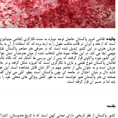
چکیده:
نقاشی امروز پاکستان حاصل توجه دوباره به سنت نگارگری (نقاشی مینیاتوری
است که از هند و ایران در قالب مکتب مغول را به ارث برده اند که استفاده از آن به ی
جریان هنری در این کشور تبدیل شده است که در معرفی هنر معاصر پاکستان‌ نق
مهمی ایفا می کند. در اين مقاله نمونه هاي انتخاب شده از میان هنرمندان نسل جوا
این کشور مورد واكاوي قرار گرفتند كه پس از اين بررسي ها آشكار شد كه: نگاه غال
نقاشان پاکستان شوخ طبعی و بازی با نگارگری است که امروزه شکل گرفته و در حا
جریان است و به عنوان یکی از عناصر مهم در آثار شان قابل مشاهده است. این خو
شاید دال بر بنیان اعتدال در جامعه ای چون پاکستان است .بطور کلی می توان گف
صحنه ی هنر پاکستان هنوز نتوانسته است به طور کامل ویژگی های محلی خود را با
یابد اما در مسیر آن قرار گرفته است.
مقدمه:
کشور پاکستان از نظر تاریخی دارای تمدنی کهن است که با تاریخ هندوستان، اشترا