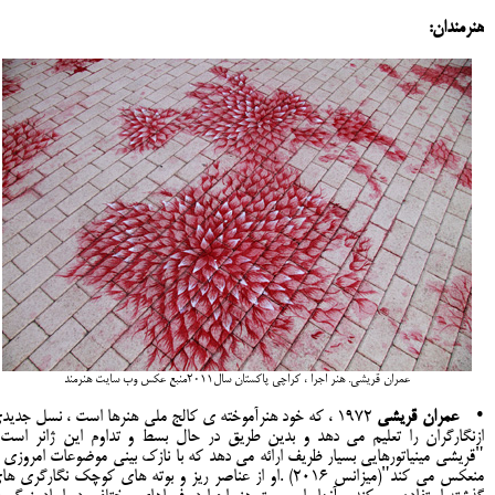
هنرمندان:
عمران قریشی. هنر اجرا ، کراچی پاکستان سال2011منبع عکس وب سایت هنرمند
•
عمران قریشی
1972 ، که خود هنرآموخته ی کالج ملی هنرها است ، نسل جدید
ازنگارگران را تعلیم می دهد و بدین طریق در حال بسط و تداوم این ژانر است 
"قریشی مینیاتورهایی بسیار ظریف ارائه می دهد که با نازک بینی موضوعات امروزی ر
منعکس می کند"(میزانس 2016) .او از عناصر ریز و بوته های کوچک نگارگری ه