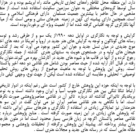
دارد. این منطقه محل تقاطع راه‌های تجاری تاریخی مانند راه ابریشم بوده‌ و در هزارا
سال توسط گروه‌های مختلفی به عنوان سرزمین سکونت استفاده شده است. از منظ
مذهبی در حال حاضر با بیشترین جمعیت مسلمان دارای فرهنگی اسلامی و سنت
است. همچنین دارای پیشینه ای کهن در زمینه هنرهای سنتی و بومی است که از میا
آنها نگارگری گرچه اقتباس گرفته شده اما از اهمیت ویژه ای برخورداربوده است.
گرایش و توجه به نگارگری در اوایل دهه 1990از یک سو و از طرفی رشد و تو
رسانه های گوناگون و توجه به گرایش های هنر جدید در اروپا و امریکا در دهه های اخی
موج جدیدی در میان نسل جدید و جوان این کشور بوجود می آورد که بعد از گذش
هیجان های اولیه و در جستجوی هویت به سنتهای هنری گذشته از جمله نگارگر
رجوع کرده و از آنها در قالب ها و شیوه های جدید در آثارشان بهره می گیرند.عنوان بکا
رفته در قبال آثار ارایه شده از حیث معاصر بودن شامل هنر نقاشی دو دهه اخیر پاکستا
است. روش این پژوهش با توجه به ماهیت موضوع از روش های روش تحقی
توصیفی- تحلیلی و مقایسه ای استفاده شده است لیکن از جهت نوع، وجهی کیفی دارد
با توجه به اینکه حوزه این پژوهش خارج از کشور است علی رغم اینکه در ادوار تاریخ
ارتباط تنگا تنگی بین هنر نگارگری جنوب آسیا و ایران وجود داشته است و به نوع
بریکدیگر تاثیراتی گذاشته اند درباره تاثیر آن در نقاشی معاصرپژوهشی صورت نگرفت
است. اما با نگاهی به هنر نقاشی معاصر ایران نیز می توان گفت در این سو ه
هنرمندان نیز تمایلاتی زیادی در استفاده از نگارگری و هنرهای سنتی ایرانی داشته ان
که پژوهش های زیادی در این زمینه صورت گرفته است . منابع پژوهشي درباره 
نقاشی معاصر پاکستان اگرچه در زبان فارسي بسيار محدود است اما در متون خارج
بدان بیشتر پرداخته اند. پیشینة این پژوهش برگرفته از تحقیقات پژوهشی و مجموع
مقاله هایی است که در رسانه های جدید و مجلات هنری است .