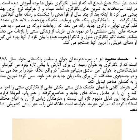
تحت نظر استاد شیخ شجاع اله که از نسل نگارگری مغول ها بوده آموزش دیده است .ا
در ابتدا سرسختانه به تمرین های نگارگری ادامه میداد و از هرگونه نوع آوری چش
پوشی می کرد تا اینکه بعد از چند سال او قواعدش را شکست و رسانه های گوناگون ر
بکار گرفت . او با بکارگیری رنگ های پرمایه ، تکنیک پرزحمت ، لایه های متعدد 
قلم گیری نهایی ، ژانری جدید ارائه می دهد که ارجاعات دورگه ی معاصر ، به همرا
صحنه های آیینی سلطنتی را در نمونه های ظریف از زندگی سنتی را بازتاب می دهد 
سکندر تحت تاثیر نگارگری مغول و کانگرا (جنوب هند) با بیان تازه از آنها بهره می گیرد
او معنای خویش را درون آنها جستجو می کند.
•
حسنت محمود
نیز در زمره هنرمندان جوان و معاصر پاکستا
است که از نگارگری به عنوان زمینه ای برای آثارش با بیانی تازه بهره می گیرد.او د
نمایشگاهش با عنوان ”من عاشق مینیاتور هستم“ در واقع علاقه خود را بر ملا می ساز
و در جستجوی مشتاقانه اش برای یک زبان جدید در هنر خود، سعی کرده تمرین سنت
را به گفتمان معاصر تبدیل کند.
این هنرمند گاهی با همان تکنیک های سنتی بخش هایی از نگارگری سنتی را اجرا م
کند و آن را در مقابل رسانه های جدید و عناصربرگرفته از هنر پاپ آمریکا قرارم
دهد.گرچه این تقابل مفهوم تازه ای نیست و هنرمندان زیادی از آن به انواع مختلف
استفاده کرده اند اما این هنرمند خواسته است علاقه اش را به هنر سنتی کشورش نشا
دهد.