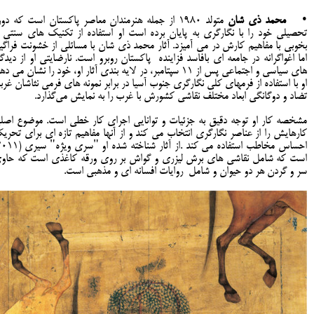
•
محمد ذی شان
متولد 1980 از جمله هنرمندان معاصر پاکستان است که دو
تحصیلی خود را با نگارگری به پایان برده است او استفاده از تکنیک های سنتی ر
بخوبی با مفاهیم کارش در می آمیزد. آثار محمد ذی شان با مسائلی از خشونت فراگیر
اما اغواگرانه در جامعه ای بافاسد فزاینده پاکستان روبرو است. نارضایتی او از دیدگا
های سیاسی و اجتماعی پس از 11 سپتامبر، در لایه بندی آثار او، خود را نشان می ده
او با استفاده از فرمهای کلی نگارگری جنوب آسیا در برابر نمونه های فرمی نثاشان غرب
تضاد و دوگانگی ابعاد مختلف نقاشی کشورش با غرب را به نمایش می‌گذارد.
مشخصه کار او توجه دقیق به جزئیات و توانایی اجرای کار خطی است. موضوع اصل
کارهایش را از عناصر نگارگری انتخاب می کند و از آنها مفاهیم تازه ای برای تحری
است که شامل نقاشی های برش لیزری و گواش بر روی ورقه کاغذی است که حاو
سر و گردن هر دو حیوان و شامل روایات افسانه ای و مذهبی است.