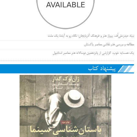
بنیاد حیدرعلی‌اُف، پرواز هنر و فرهنگ آذربایجان؛ نگاه رو به آیندۀ یک ملت
مطالعه و بررسی هنر نقاشی معاصر پاکستان
یک همسایه خوب، گزارشی از پانزدهمین دوسالانه هنر معاصر استانبول
پیشنهاد کتاب