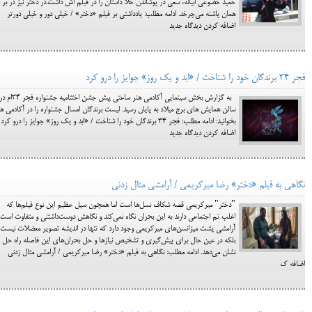
حمید خضوعی ابیانه، سعی در پوشاندن خلا داستان را در فیلم اش داشت.در دختر نیز در بر
همان پاشنه می‌چرخد. ادامه مطلب: یادداشتی بر فیلم «دختر» / خیلی دور و خیلی دورتر
اضافه کردن دیدگاه جدید
فجر 34 برندگان خود را شناخت / «ابد و یک روز» جوایز را درو کرد
به گزارش بخش سینمایی آکادمی هنر ساعتی پیش جشن اختتامیه جشنواره فجر 34ا
سالن همایش های برج میلاد به پایان رسید. لیست برندگان امسال جشنواره را در آکادمی هن
بخوانید: ادامه مطلب: فجر 34 برندگان خود را شناخت / «ابد و یک روز» جوایز را درو کرد
اضافه کردن دیدگاه جدید
نگاهی به فیلم «دختر» رضا میرکریمی / آرامشی مثال زدنی
"دختر" میرکریمی قصه شکاف نسل‌ها است اما همچون سیل عظیم این نوع فیلم‌ها که
اغلب تم اجتماعی دارند به این بحران نگاه نمی‌کند و نگاهش دوست‌داشتنی و متفاوت است.
آرامشی پشت میزانسن‌های میرکریمی وجود دارد که تنها در اندیشه تصویر معضلات نیست
بلکه در عین حال برای پیش‌گیری و تشخیص نیازها و حل بحران‌های این فاصله راه حل
نشان می‌دهد. ادامه مطلب: نگاهی به فیلم «دختر» رضا میرکریمی / آرامشی مثال زدنی
اضافه ک