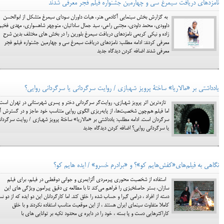
نامزدهای دریافت سیمرغ سی و چهارمین جشنواره فیلم فجر معرفی شدند
به گزارش بخش سینمایی آکادمی هنر، هیات داوران سودای سیمرغ متشکل از ابوالحسن
داوودی، محمد داودی، مجتبی راعی، سید جمال ساداتیان، منوچهر شاهسواری، مهدی فخیم
زاده و نیکی کریمی نامزدهای دریافت سیمرغ بلورین را در بخش های مختلف بدین شرح
معرفی کردند: ادامه مطلب: نامزدهای دریافت سیمرغ سی و چهارمین جشنواره فیلم فجر
معرفی شدند اضافه کردن دیدگاه جدید
یادداشتی بر «مالاریا» ساختۀ پرویز شهبازی / روایت سرگردانی یا سرگردانی روایی؟
تازه‌ترین اثر پرویز شهبازی، روایت‌گر سرگردانی دختر و پسری شهرستانی در تهران است
اما فیلم هم‌چون شخصیت‌ها، از پایه‌ریزی الگوی روایی متناسب خود عاجز و در گسترش آ
سرگردان است. ادامه مطلب: یادداشتی بر «مالاریا» ساختۀ پرویز شهبازی / روایت سرگردان
یا سرگردانی روایی؟ اضافه کردن دیدگاه جدید
نگاهی به فیلم‌های«کفش‌هایم کو»؟ و «برادرم خسرو» / ایده هایم کو؟
استفاده از شخصیت محوری پیرمردی آلزایمری و جوانی دوقطبی در فیلم، برای فیلم
سازان، بستر حاصلخیزی را فراهم می‌کند تا با مطالعه ی دقیق پیرامون ویژگی های این
دسته از افراد ، درامی گیرا و حساب شده را خلق کند. اما کارگردانان این دو ایده که از دو ن
کاملا متفاوت سینمای ایران هستند ، از این موقعیت مناسب استفاده نکردند و با خلق
کاراکترهایی دست و پا بسته ، خود را در دایره ی محدود تکیه بر توانایی های با