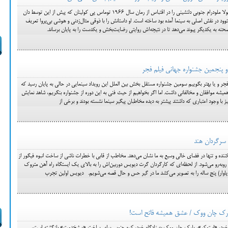
فریب خورده (سوفیا کاپولا) سوفیا كوپولا ملودرام جنوبی دلنشینی را در اقتباس از رمان سال 1966 توماس پی كولینان كه پیش از این توسط دان
ور كلینت ایستوود در نقش اصلی به سینما آمده بود ساخته است. او داستانش را با ذوقی مثال‌زدنی و هوشی بی‌پروا تعریف
حنه به یكدیگر پیوند می‌دهد تا در نتیجه‌اش روایتی رضایت‌بخش و یكدست را به پایان برساند.
 و پنجمین جشنواره جهانی فیلم فجر
 یا بهتر بگوییم سومین جشنواره مستقل بخش بین الملل این رویداد سینمایی در حالی به پایان رسید که
 همیشه موافقان و مخالفانی داشت. اما اگر بخواهیم از حیث فنی به این دوره از جشنواره بنگریم، شاهد نمایش
 با وجود اعتباری که داشتند پیشتر به دیده مخاطبان پیگیر سینما نشسته بودند و برخی از
ده و تنها در فضای خالی وسیع به ما نشان می‌دهد. مخاطب از قابی با خطرات ناشی از ساخت انبوه فیگور از
به‌رو می‌شود. از لحظه‌ای که کارگردان گرت دیویس دوربین‌اش را به بالای یک ایستگاه راه آهن متروک
انی پاوار) پنج ساله را به تصویر می‌کشد ما در گیر حس و حال قصه می‌شویم. دیویس اولین تجرب