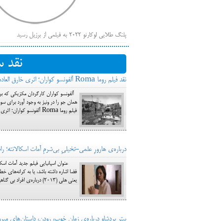
پلنگ طلایی لوکارنو ۲۰۲۲ به فیلمی از برزیل رسید
فهر
ایرانی‌ها
نقد 
بیرون راندن فیلم‌های منتسب به حامیان کرملین از جشنوار
نقد فیلم روما Roma آلفونسو کواران؛ اثری خارق العاده از مطالعه بحران‌های طبقه‌های شهری مکزیکو سیتی در دهه 1970
باز است
همان جو را در ونیز به وجود آورد برای سوم
فیلم روما Roma آلفونسو کواران؛ اثری خارق العاده از مطالعه بحران‌های طبقه‌های شهری مکزیکو سیتی... (5) دیدگاه‌ها
درباره‌‌ی هارورِ علمی-تخیلیِ بی‌شرمِ آمات اسکالانته؛ رام نشده (ed
فضا اشاره داشته باشد، یا به کرانه‌های خ
یعنی هلی (2013) درباره‌ی افراد بی گناهی بود که به صورتی اتفاقی درگیر معاملات کثیف مواد مخدر می‌شوند و می میرند. فیلمی که در مضمو
پیتر بردشاو درباره‌ی زمان خوب، رودن، داستان‌های میروویتز، کشتن