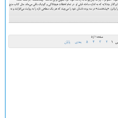
خود، «استوكر»، پارک چان ووک به زادگاه خود، كره جنوبی برای ساخت «پیشخدمت» بازگشته است،
یرگذار چندلایه كه به اندازه ساخته قبلی او در تمام لحظات هیچكاكی و گوتیك باقی می‌ماند. مثل كتاب منبع
، Fingersmith نوشته سارا واترز، «پیشخدمت» در سه پرده داستان خود را می‌چیند كه هر یك سطحی تازه را به روایت می‌افزایند و به
صفحه1 از5
لی
1
2
3
4
5
بعدی
پایان