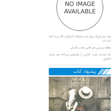
بنیاد حیدرعلی‌اُف، پرواز هنر و فرهنگ آذربایجان؛ نگاه رو به آیندۀ
یک ملت
مطالعه و بررسی هنر نقاشی معاصر پاکستان
یک همسایه خوب، گزارشی از پانزدهمین دوسالانه هنر معاصر
استانبول
پیشنهاد کتاب