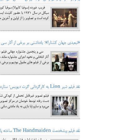
سیگل در سال 1971 با حض
كرده است و تصاویر را از اولین و آخرین ص
«تبعیدی جهان کشتار!»؛ یادداشتی بر برخی از آثار سی
سی و پنجمین جشنواره جهانی فیلم فجر و
آثار انتخابی و نحوه اجرای جشنواره مانند
برخی از فیلم های مقبول بودیم و برخی نیز
نقد فیلم شیر Lion به کارگردانی گرت دیویس؛ ستاره سرگردان هند
فیلم تصویر غیرقابل تحملی از کودکی شکنن
دست رفته توسط خودمان در مرکز تصویر رو
می‌برد و سارو (با بازی به یاد ماندنی س
نقد فیلم پیشخدمت The Handmaiden ساخته پارک چان ووک / عشق همیشه فاتح است!