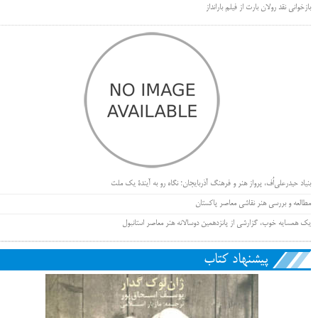
بازخوانی نقد رولان بارت از فیلم بارانداز
بنیاد حیدرعلی‌اُف، پرواز هنر و فرهنگ آذربایجان؛ نگاه رو به آیندۀ یک ملت
مطالعه و بررسی هنر نقاشی معاصر پاکستان
یک همسایه خوب، گزارشی از پانزدهمین دوسالانه هنر معاصر استانبول
پیشنهاد کتاب