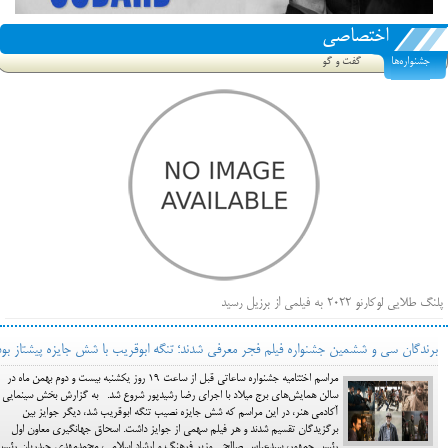
اختصاصی
جشنواره‌ها
گفت و گو
پلنگ طلایی لوکارنو ۲۰۲۲ به فیلمی از برزیل رسید
فهرست فیلم‌های بخش مسابقه جشنواره فیلم ونیز ۲۰۲۲ مشخص شد، سهم پررنگ ایرانی‌ها
برندگان سی و ششمین جشنواره فیلم فجر معرفی شدند؛ تنگه ابوقریب با شش جایزه پیشتاز بود
بیرون راندن فیلم‌های منتسب به حامیان کرملین از جشنواره کن، راه برای مستقل‌ها باز است
مراسم اختتامیه جشنواره ساعاتی قبل از ساعت ۱۹ روز یکشنبه بیست و دوم بهمن ماه در
سالن همایش‌های برج میلاد با اجرای رضا رشیدپور شروع شد. به گزارش بخش سینمایی
آکادمی هنر، در این مراسم که شش جایزه نصیب تنگه ابوقریب شد، دیگر جوایز بین
برگزیدگان تقسیم شدند و هر فیلم سهمی از جوایز داشت. اسحاق جهانگیری معاون اول
رئیس جمهور، سیدعباس صالحی وزیر فرهنگ و ارشاد اسلامی، محمدمهدی حیدریان رئیس