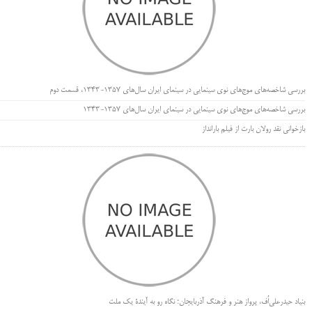
بررسی شاخصه‌های موج‌های نوی سینمایی در سینمای ایران سال‌های 1357-1343، قسمت دوم
بررسی شاخصه‌های موج‌های نوی سینمایی در سینمای ایران سال‌های 1357-1343
بازخوانی نقد رولان بارت از فیلم بارانداز
بنیاد حیدرعلی‌اُف، پرواز هنر و فرهنگ آذربایجان؛ نگاه رو به آیندۀ یک ملت