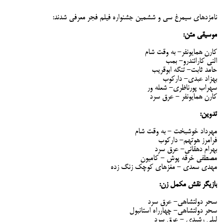
نامزدهای سیمرغ سی و ششمین جشنواره فیلم فجر معرفی شدند:
موسیقی متن:
کارن همایونفر- به وقت شام
النی کارائندرو- بمب
حامد ثابت- تنگه ابوقریب
بهزاد عبدی- دارکوب
سهراب پورناظری- شعله ور
کارن همایونفر - عرق سرد
تدوین:
مهرداد خوشبخت - به وقت شام
فرامرز هوتهم- دارکوب
بهرام دهقانی- عرق سرد
مصطفی خرقه پوش - کامیون
مهدی سعدی - مغزهای کوچک زنگ زده
بازیگر نقش مکمل زن:
سحر دولتشاهی- عرق سرد
سحر دولتشاهی- چهارراه استانبول
لیلی رشیدی - عرق سرد