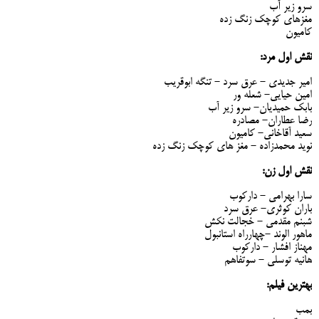
سرو زیر آب
مغزهای کوچک زنگ زده
کامیون
نقش اول مرد:
امیر جدیدی - عرق سرد - تنگه ابوقریب
امین حیایی- شعله ور
بابک حمیدیان- سرو زیر آب
رضا عطاران- مصادره
سعید آقاخانی- کامیون
نوید محمدزاده - مغز های کوچک زنگ زده
نقش اول زن:
سارا بهرامی - دارکوب
باران کوثری- عرق سرد
شبنم مقدمی - خجالت نکش
ماهور الوند -چهارراه استانبول
مهناز افشار - دارکوب
هانیه توسلی - سوتفاهم
بهترین فیلم:
بمب