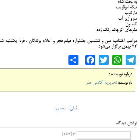
به وقت شام
تنگه ابوقریب
دارکوب
سرو زیر آب
کامیون
مغزهای کوچک زنگ زده
مراسم اختتامیه سی و ششمین جشنواره فیلم فجر و اعلام برندگان ، فردا یکشنبه ش
۲۲ بهمن‌ برگزار می‌شود.
Share
Facebook
WhatsApp
Twitter
Telegram
درباره نویسنده :
تحریریه آکادمی هنر
نام نویسنده:
قبلی
بعدی
نوشتن دیدگاه
نام (اجباری)