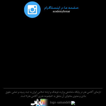
تارنماي آکادمي هنر در پايگاه ساماندهي وزارت فرهنگ و ارشاد اسلامي ايران به ثبت رسيده و تمامي حقوق
مادي و معنوي محتواي آن متعلق به «مجموعه هنري آکادمي هنر» است.