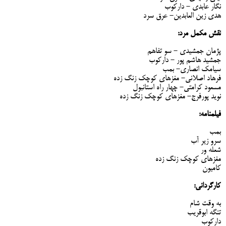
نگار عابدی - دارکوب
هدی زین العابدین- عرق سرد
نقش مکمل مرد:
پژمان جمشیدی - سو تفاهم
جمشید هاشم پور - دارکوب
سیامک انصاری- بمب
فرهاد اصلانی- مغزهای کوچک زنگ زده
مسعود کرامتی- چهار راه استانبول
نوید پورفرج- مغزهای کوچک زنگ زده
فیلمنامه:
بمب
سرو زیر آب
شعله ور
مغزهای کوچک زنگ زده
کامیون
کارگردانی:
به وقت شام
تنگه ابوقریب
دارکوب