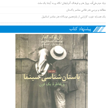
بنیاد حیدرعلی‌اُف، پرواز هنر و فرهنگ آذربایجان؛ نگاه رو به آیندۀ یک ملت
مطالعه و بررسی هنر نقاشی معاصر پاکستان
یک همسایه خوب، گزارشی از پانزدهمین دوسالانه هنر معاصر استانبول
پیشنهاد کتاب