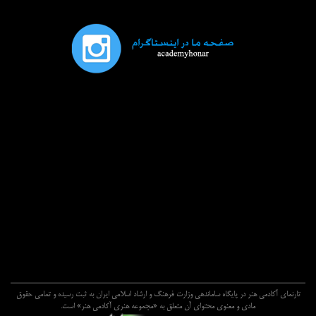
تارنماي آکادمي هنر در پايگاه ساماندهي وزارت فرهنگ و ارشاد اسلامي ايران به ثبت رسيده و تمامي حقوق
مادي و معنوي محتواي آن متعلق به «مجموعه هنري آکادمي هنر» است.