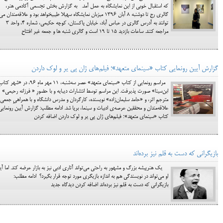
که استقبال خوبی از این نمایشگاه به عمل آمد. به گزارش بخش تجسمی آکادمی هنر،
گالری رج تا دوشنبه 8 آبان 1396 میزبان نمایشگاه سهیلا طیبیخواهد بود و علاقه‌مندان می
توانند به آدرس گالری در عباس آباد، خیابان پاکستان، کوچه حکیمی، شماره 4، واحد 3
مراجعه کنند. ساعات بازدید 15 تا 19 است و گالری شنبه ها و جمعه غیر افتتاح
گزارش آیین رونمایی کتاب «سینمای متعهد»؛ فیلم‌های ژان پی یر و لوک داردن
مراسم رونمایی از کتاب «سینمای متعهد» عصر سه‌شنبه، 11 مهر ماهِ 96، در «شهر کتا
ابن‌سینا» صورت پذیرفت. این مراسم توسط انتشارات دیبایه و با حضورِ « فرزانه رحیمی»
مترجمِ اثر، و «حامد سلیمان‌زاده» نویسنده، کارگردان و مدرس دانشگاه و با همراهیِ جمعی 
علاقه‌مندان و محققین عرصه‌ی ادبیات و سینما، برپا شد. ادامه مطلب: گزارش آیین رونمایی
کتاب «سینمای متعهد»؛ فیلم‌های ژان پی یر و لوک داردن اضافه کردن
بازیگرانی که دست به قلم نیز برده‌اند
یک هنرپیشه بزرگ و مشهور به راحتی می‌تواند آثاری ادبی نیز به بازار عرضه کند. اما آیا
او می‌تواند در نویسندگی هم به اندازه بازیگری مورد توجه قرار بگیرد؟ ادامه مطلب:
بازیگرانی که دست به قلم نیز برده‌اند اضافه کردن دیدگاه جدید