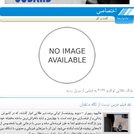
اختصاصی
جشنواره‌ها
گفت و گو
پلنگ طلایی لوکارنو ۲۰۲۲ به فیلمی از برزیل رسید
فهرست فیلم‌های بخش مسابقه جشنواره فیلم ونیز ۲۰۲۲ مشخص شد، سهم پررنگ ایرانی‌ها
نقد فیلم خرس نیست از نگاه منتقدان
بیرون راندن فیلم‌های منتسب به حامیان کرملین از جشنواره کن، راه برای مستقل‌ها باز است
هالیوود ریپورتر – دیوید رونیفیلمساز ایرانی برنده شیر طلایی ادوار گذشته، که در کشورش
زندانی و از فیلمسازی منع شده است، با چهارمین و شاید دلخراش‌ترین ساخته مخفیانه خود 
ونیز بازگشته است.فیلم ابتدا به طرز فریبنده‌‌ای ساده و سپس با درجاتی تقریبا نامحسوس از
لایه‌های پیچیده فزاینده انباشته می‌شود. این اثر با مرزهای فیزیکی و معنوی، با شکاف بین
سنت و مدرنیته و تفاوت‌های بزرگ میان تهران و پستوهای روستا