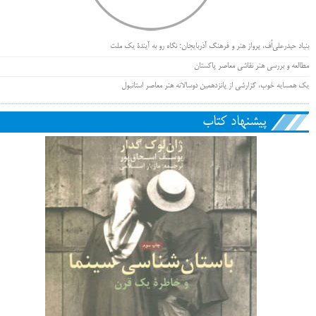
بنیاد حیدرعلی‌اُف، پرواز هنر و فرهنگ آذربایجان؛ نگاه رو به آیندۀ یک ملت
مطالعه و بررسی هنر نقاشی معاصر پاکستان
یک همسایه خوب، گزارشی از پانزدهمین دوسالانه هنر معاصر استانبول
پیشنهاد کتاب