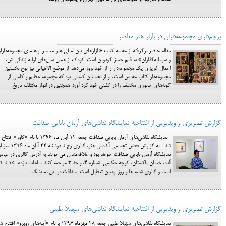
پرچم‌داری مجموعه‌داران در بازار هنر معاصر
مقاله‌ حاضر برگرفته از مقدمه‌ کتاب «بازار‌های بین‌المللی هنر معاصر: راهنمای مجموعه‌دارا
و سرمایه‌گذاران» به قلم جیمز گودوین است. کودک از همان سال‌های اولیه زندگی‌اش،
اعمال غریزی یک مجموعه‌دار را از خود بروز می‌دهد. از موضع الاهیاتی نیز نوح نخستین
مجموعه‌دار کتاب مقدس است، او از نخستین کسانی بود که مجموعه عظیم و کاملی از
گونه‌های جانوری مختلف را در کشتی خود گرد آورد. همچنین در ادوار مختلف تاریخ
گزارش تصویری و ویدیویی از افتتاحیه نمایشگاه نقاشی‌های آرمان بابایی صداقت
نمایشگاه نقاشی‌های آرمان بابایی صداقت جمعه 12 آبان ماه 1396 با نام «کاور» افتتاح
شد. به گزارش بخش تجسمی آکادمی هنر، گالری رج تا دوشنبه 22 آبا
نمایشگاه آرمان بابایی صداقت خواهد بود و علاقه‌مندان می توانند به آدرس گالری در عبا
آباد، خیابان پاکستان، کوچه حکیمی، ش
است و گالری شنبه ها و روز اربعین تعطیل است. صداقت در این نمایشگ
گزارش تصویری و ویدیویی از افتتاحیه نمایشگاه نقاشی‌های سهیلا طیبی
نمایشگاه نقاشی‌های سهیلا طیبی جمعه 28 مهرماه 1396 با نام «آینه‌های روبرو» افتتاح