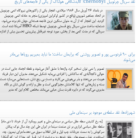
نقد سریال چرنوبیل chernobyl؛ کالبدشکافی هولناک از یکی از فاجعه‌های تاریخ
در بامداد ۲۶ آوریل سال 1986 میلادی، انفجار یکی از راکتورهای نیروگاه اتمی چرنوبیل
در اتحاد جماهیر شوروی (واقع در کشور اوکراین امروزی) منجر به حادثه اتمی چرنوبیل
گردید. این انفجار که از آن به عنوان سنگین ترین فاجعه هسته‌ای جهان نام برده می‌شود،
دستمایه ساخت مینی سریال پنج قسمتی چرنوبیل توسط شبکه HBO آمریکا شده است.
سریالی که در مدت کمی بعد از پخش، مورد توجه غیرقابل پیش‌بینی تحسین بیش از اندازه
برای 90 فردوسی پور و تصویر روشنی که برایمان ساخت؛ ما نباید بمیریم رویاها بی‌مادر
می‌شوند
تصویر را نمی توان تسخیر کرد. واژه‌ها با عشق آغاز می‌شوند و نقطه انجماد جایی است در
حوالی ناکجاآبادی که ساکنانش را افرادی بی‌مایه تشکیل می‌دهند. مدیران این دیار فریاد
هویت سر می‌دهند و بذر بی‌هویتی می‌کارند و دستِ بی رنج شان، دست‌هایی می‌سازد دست
بسته و زبان‌هایی که تنها کلامشان مجیزگویی است و عقل و اراده و گوش شان بر نگاه
مدیری می‌گردد که در دایره قدرت بسان حبابی می‌مانند. مخلص کلام این که مدیر
شهرزادها، نقد سلطه‌ی موجود بر سينمای ملی
[به رخ کشیدن سطه عقل سیاسی بر سینمای ملی و تغییر رویکرد آن از خرداد تا دی ماه]
سلطه عقل سیاسی ابزاری بر تن صنعت سینما در ايران طی این چند سال نوک پیکان
سرکوبش را به سمت جریانات چپ اول و قبل انقلاب سوق می دهد.ماجرای نیمروز، چه،
ایستاده در غبار،...نمونه های خلق شدە ریز و درشت از این قبیل اند. جدا از این که آشکارا