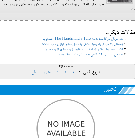
محور اصلی اتخاذ این رویکرد، تخریب گفتمان چپ به عنوان پایه فکری مهم در ایجاد
پیک
مقالات دیگر...
نقد سریال سرگذشت ندیمه The Handmaid's Tale؛ دیستوپیا
زمستان بالاخره از راه رسید! نگاهی به فصل ششم «بازی تاج و تخت»
نگاهی به سریال «شهرزاد» / از رده خارج! از رده خارج! از رده خارج!
ندیده‎ی ننه نصرت! / نگاهی به سریال «خداحافظ بچه»
صفحه1 از4
شروع
قبلی
1
2
3
4
بعدی
پایان
تحلیل