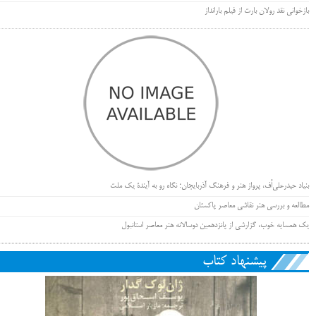
بازخوانی نقد رولان بارت از فیلم بارانداز
بنیاد حیدرعلی‌اُف، پرواز هنر و فرهنگ آذربایجان؛ نگاه رو به آیندۀ یک ملت
مطالعه و بررسی هنر نقاشی معاصر پاکستان
یک همسایه خوب، گزارشی از پانزدهمین دوسالانه هنر معاصر استانبول
پیشنهاد کتاب