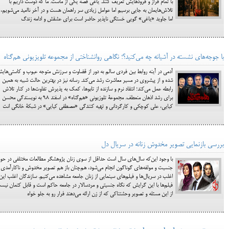
با تمام فراز و فرودهایش تعریف کنند. یاغی قصه یکی از ماست. ما که دوست داریم با
تلاش‌هایمان به جایی برسیم اما عوامل زیادی سر راهمان هست و در آخر ناامید می‌شویم،
اما جاوید «یاغی» گویی خستگی ناپذیر حاضر است برای عشقش و ادامه زندگ
با جوجه‌های نشسته در آشیانه چه می‌کنید؟؛ نگاهی روانشناختی از مجموعه تلویزیونی هم‌گناه
آدمی در آینه روابط بین فردی سالم به دور از قضاوت و سرزنش متوجه عیوب و کاستی‌های
شده و از پیشروی در مسیر معاشرت رشد می‌کند. رسانه نیز در بهترین حالت شبیه به همین
رابطه عمل می‌کند؛ انتقاد نرم و سازنده از تابو‌ها، کمک به پذیرش تفاوت‌ها در کنار تلاش
برای رشد اذهان منعطف. مجموعۀ تلوزیونی «هم‌گناه» در اسفند ۹۸ به نویسندگی محسن
کیایی، علی کوچکی و کارگردانی و تهیه کنندگی «مصطفی کیایی» در شبکۀ خانگی انت
بررسی بازنمایی تصویر مخدوش زنانه در سریال دل
با وجود این‌که سال‌های سال است حداقل از سوی زنان پژوهشگر مطالعات مختلفی در حوز
جنسیت و مولفه‌های گوناگون انجام می‌شود، هم‌چنان باز هم تصویر مخدوش و ناکارآمدی
اغلب در سریال‌ها و فیلم‌های سینمایی از زنان جامعه مشاهده می‌کنیم. سازندگان اغلب این
فیلم‌ها با این گرایش که نگاه جنسیتی و مردسالار در جامعه حاکم است و قابل کتمان نیس
از این مسئله و تصویر وحشتناکی که از زن ارائه می‌دهند فرار رو به جلو خواه