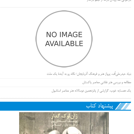
بازخوانی نقد رولان بارت از فیلم بارانداز
بنیاد حیدرعلی‌اُف، پرواز هنر و فرهنگ آذربایجان؛ نگاه رو به آیندۀ یک ملت
مطالعه و بررسی هنر نقاشی معاصر پاکستان
یک همسایه خوب، گزارشی از پانزدهمین دوسالانه هنر معاصر استانبول
پیشنهاد کتاب