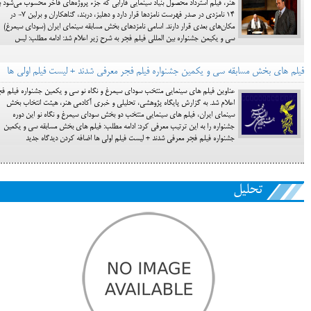
هنر، فیلم استرداد محصول بنیاد سینمایی فارابی که جزء پروژه‌های فاخر محسوب می‌شود با
14 نامزدی در صدر فهرست نامزدها قرار دارد و دهلیز، دربند، گناهکاران و برلین 7- در
مکان‌های بعدی قرار دارند. اسامي نامزدهاي بخش مسابقه سينماي ايران (سوداي سيمرغ)
سي و يكيمن جشنواره بين المللي فيلم فجر به شرح زير اعلام شد: ادامه مطلب: لیس
فیلم های بخش مسابقه سی و یکمین جشنواره فیلم فجر معرفی شدند + لیست فیلم اولی ها
عناوين فيلم هاي سينمايي منتخب سوداي سيمرغ و نگاه نو سي و يكمين جشنواره فيلم ف
اعلام شد. به گزارش پایگاه پژوهشی، تحلیلی و خبری آکادمی هنر، هيئت انتخاب بخش
سينماي ايران، فيلم هاي سينمايي منتخب دو بخش سوداي سيمرغ و نگاه نو اين دوره
جشنواره را به اين ترتيب معرفي كرد: ادامه مطلب: فیلم های بخش مسابقه سی و یکمین
جشنواره فیلم فجر معرفی شدند + لیست فیلم اولی ها اضافه کردن دیدگاه جدید
تحلیل