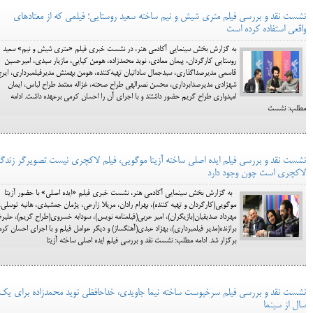
نشست نقد و بررسی فیلم متری شیش و نیم ساخته سعید روستایی؛ فیلمی که از معتادهای
واقعی استفاده کرده است
به گزارش بخش سینمایی آکادمی هنر، در نشست خبری فیلم «متری شیش و نیم» سعید
روستایی کارگردان، پیمان معادی، نوید محمدزاده، هومن کیایی، مازیار سیدی، امیرحسین
قاسمی مدیرصداگذاری، سیدجمال ساداتیان تهیه‌کننده، هومن بهمنش مدیرفیلمبرداری، ایرج
شهزادی مدیرصدابرداری، محسن نصرالهی طراح صحنه، غزاله معتمد طراح لباس، ایمان
امیدواری طراح گریم حضور داشتند و با اجرای آن را احسان کرمی برعهده داشت. ادامه
مطلب: نشست
نشست نقد و بررسی فیلم ایده اصلی ساخته آزیتا موگویی، فیلم لاکچری نیست تصویرگر زندگ
لاکچری است چون وجود دارد
به گزارش بخش سینمایی آکادمی هنر، نشست خبری فیلم «ایده اصلی» با حضور آزیتا
موگویی(کارگردان و تهیه کننده)، بهرام رادان، مریلا زارعی، پژمان جمشیدی، هانیه توسلی،
مهرداد صدیقیان(بازیگران)، امیر عربی(فیلمنامه نویس)، سودابه خسروی(طراح گریم)، علیر
برازنده(مدیر فیلمبرداری)، بهزاد عبدی(آهنگساز) و دیگر عوامل فیلم و با اجرای احسان کر
برگزار شد. ادامه مطلب: نشست نقد و بررسی فیلم ایده اصلی ساخته آزیتا
نشست نقد و بررسی فیلم سرخپوست ساخته نیما جاویدی، خداحافظی نوید محمدزاده برای یک
سال از سینما