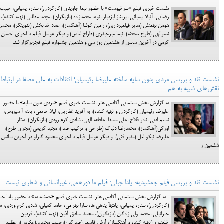
نشست خبری فیلم «سرخپوست» با حضور نیما جاویدی (کارگردان)، ستاره پسیانی، حبیب
رضایی، آتیلا پسیانی، پریناز ایزدیار، نوید محمدزاده (بازیگران)، مجید مطلبی (تهیه کننده)،
هومن بهمنش (مدیر فیلمبرداری)، رامین کوشا (آهنگساز)، عماد خدابخش (تدوینگر)، محسن
نصرالهی (طراح صحنه)، نیما میرحیدری (طراح لباس) و دیگر عوامل فیلم با اجرای احسان
کرمی در آخرین سانس از هشتمین روز سی و هفتمین جشنواره فیلم فجربرگزار شد. ا
نشست نقد و بررسی مردی بدون سایه ساخته علیرضا رئیسیان؛ انتقادات به علی مصفا در ارتباط ب
نقش‌های شبیه به هم
به گزارش بخش سینمایی آکادمی هنر، نشست خبری فیلم «مردی بدون سایه» با حضور
علیرضا رئیسیان (کارگردان و تهیه کننده)، به آفرید غفاریان، لیلا حاتمی، پانته آ سیروس،
نسیم ادبی، نادر فلاح، علی مصفا، عاطفه الهی، شادی کرم رودی (بازیگران)، ستار
اورکی(آهنگساز)، محمدرضا دلپاک (طراحی و ترکیب صدا)، مجید کریمی (مجری طرح)،
علیرضا نیکو لعل (مدیر فنی) و دیگر عوامل فیلم با اجرای محمود گبرلو در آخرین سانس ا
ششمین ر
نشست نقد و بررسی فیلم جمشیدیه، یلدا جبلی: فیلم ما دورهمی، غیرانسانی و شعاری نیست
به گزارش بخش سینمایی آکادمی هنر، نشست خبری فیلم «جمشیدیه» با حضور یلدا جب
(کارگردان)، ستاره پسیانی، پانتهآ پناهی ها، سارا بهرامی، حامد کمیلی، شادی کرم وردی، ند
جبرائیلی، محمد ولی زادگان (بازیگران)، محمد صادق آذین (تهیه کننده)، فردین
خلعتبری(تهیه کننده و آهنگساز)، آرش قاسمی(صداگذار)،حبیب مجیدی(عکاس)، عظیم