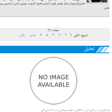
فراین(گریمور) و دیگر عوامل فیلم با اجرای محمود گبرلو در سومین سانس از ششمین روز 
جشن
صفحه1 از6
شروع
قبلی
1
2
3
4
5
6
بعدی
پایان
تحلیل
فردگرایی در سینمای ایران با نگاهی به فیلم چیزهایی هست که نمی‌دانی