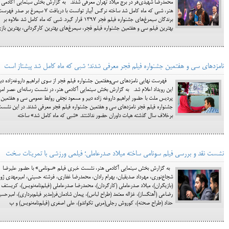
محمدرضا شهیدی‌فر در برج میلاد تهران معرفی شدند. به گزارش بخش سینمایی آکادمی
هنر، شبی که ماه کامل شد ساخته نرگس آبیار توانست با دریافت 7 سیمرغ بر صدر فه
برندگان سیمرغ‌های جشنواره فیلم فجر 1397 قرار گیرد. شبی که ماه کامل شد علاوه بر
بهترین فیلم سی و هفتمین جشنواره فیلم فجر، سیمرغ‌های بهترین کارگردانی، بهترین باز
نامزدهای سی و هفتمین جشنواره فیلم فجر معرفی شدند؛ شبی که ماه کامل شد پیشتاز است
فهرست نهایی نامزدهای سی‌وهفتمین جشنواره فیلم فجر از سوی ابراهیم داروغه‌زاده دبی
این رویداد اعلام شد. به گزارش بخش سینمایی آکادمی هنر، در نشست رسانه‌ای عصر امر
پردیس ملت با حضور ابراهیم داروغه زاده دبیر و مسعود نجفی روابط عمومی سی و هفتمین
جشنواره فیلم فجر نامزدهای سی و هفتمین جشنواره فیلم فجر معرفی شدند. در این نشس
برخلاف سال گذشته هیات داوران حضور نداشتند. «شبی که ماه کامل شد» ساخته
نشست نقد و بررسی فیلم سونامی ساخته میلاد صدرعاملی؛ فیلمی ورزشی با تمرینات سخت
به گزارش بخش سینمایی آکادمی هنر، نشست خبری فیلم «سونامی» با حضور علیرضا
شجاع‌نوری، مهرداد صدیقیان، بهرام رادان، محمدرضا غفاری، فرشته حسینی، امیرمهدی ژول
(بازیگران)، میلاد صدرعاملی (کارگردان)، محمدرضا صدرعاملی (فیلم‌نامه‌نویس)، کریستف
رضاعی (آهنگساز)، غزاله معتمد (طراح لباس)، پیمان شادمان‌فر(مدیر فیلم‌برداری)، امیرحس
حداد (طراح صحنه)، کوروش رجلی(مربی تکواندو)، علی اصغری (فیلم‌نامه‌نویس) و ب