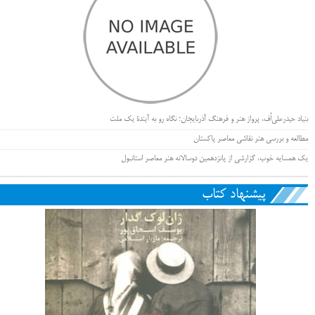
بنیاد حیدرعلی‌اُف، پرواز هنر و فرهنگ آذربایجان؛ نگاه رو به آیندۀ یک ملت
مطالعه و بررسی هنر نقاشی معاصر پاکستان
یک همسایه خوب، گزارشی از پانزدهمین دوسالانه هنر معاصر استانبول
پیشنهاد کتاب