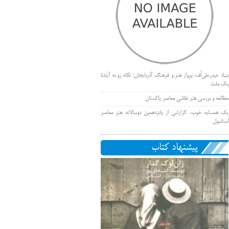
بنیاد حیدرعلی‌اُف، پرواز هنر و فرهنگ آذربایجان؛ نگاه رو به آیندۀ
یک ملت
مطالعه و بررسی هنر نقاشی معاصر پاکستان
یک همسایه خوب، گزارشی از پانزدهمین دوسالانه هنر معاصر
استانبول
پیشنهاد کتاب