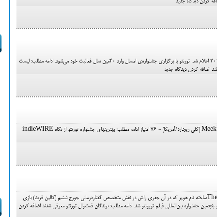
افه کردن دیدگاه جدید
لیست اولیه جشنواره‌ی تورنتوی سال 2015 اعلام شد. تورنتو با برگزاری جشنواره‌ی امسال وارد 40مین سال فعالیت خود می‌شود. ادامه مطلب: لیست
 شد اضافه کردن دیدگاه جدید
بهترین فیلم 1- میانبر میک Meek’s Cutoff (کلی ریچارد/آمریکا) - 76 امتیاز ادامه مطلب: بهترین‎های جشنواره تورنتو از نگاه indieWIRE
سخن گفتن پادشاه The King’s Speechساخته تام هوپر که در آن جفری راش در نقش متخصص گفتاردرمانی جورج ششم (کالین فرث) بازی
 پنجمین جشنواره بین‌المللی فیلم تورونتو شد. ادامه مطلب: برندگان فستیوال تورنتو معرفی شدند اضافه کردن