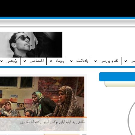
صی
نقد و بررسی
یادداشت
رویداد
اختصاصی
پژوهش
نگاهی به فیلم ابلق نرگس آبیار، پخته اما تکراری