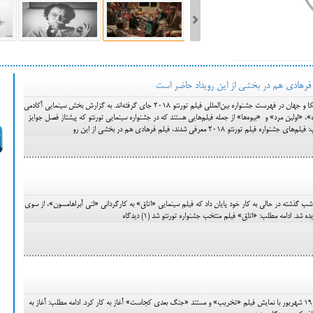
ست فیلم‌های بخش مسابقه جشنواره فیلم ونیز ۲۰۲۲ مشخص شد، سهم پررنگ
ه کن، راه برای مستقل‌ها
تعدادی از مهم‌ترین فیلم‌های امسال آمریکا و جهان در فهرست جشنواره بین‌المللی فیلم تورنتو ۲۰۱۸ جای گرفته‌اند. به گزارش بخش سینمایی آکادمی
ده»، «اولین مرد» و «بیوه‌ها» از جمله فیلم‌هایی هستند که در جشنواره سینمایی تورنتو که پیشتاز فصل جوایز
تو ۲۰۱۸ معرفی شدند، فیلم فرهادی هم در بخشی از این رو
شب گذشته در حالی به کار خود پایان داد که فیلم سینمایی «اتاق» به کارگردانی «لنی آبراهامسون»، از سوی
شد. ادامه مطلب: «اتاق» فیلم منتخب جشنواره تورنتو شد (1) دیدگاه
جشنواره بین‌المللی فیلم تورنتو پنج‌شنبه 19 شهریور با نمایش فیلم «تخریب» و مستند «جنگ بعدی کجاست» آغاز به کار کرد. ادامه مطلب: آغاز به