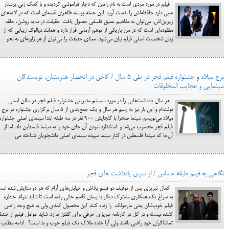
فیلم در مورد مردی است به نام رامین که دچار فراموشی گردیده و با کمک زنی پرستار
سعی دارد حافظه‌اش را بدست آورد. این جمله پوسته ظاهری قصه‌ای است که در لایه‌های
زیرین‌اش، می‌توان به مفاهیم عمیق فلسفی حصول یافت. حقیقت در سایه روشن، حلقه
مفقوده‌ای است که در مرز باریکی از توهم آرمانی قرار دارد و همانند دیالوگ زیبایی که از
زبان شخصیت اصلی فیلم بیان می‌شود، معنای حقیقت را می‌توان از هر زاویه‌ای به نحو
برج میلاد و جشنواره فیلم فجر در طی 5 سال / کاخی در انحصار هنرمندان، نویسندگان
سینمایی و عجایب المخلوقات
هر سال یادداشت‌هایی را در مورد سیستم مدیریتی جشنواره فیلم فجر در سالن اصلی
نوشته‌ام و این بار نیز به رسم هر سال و یک جمع‌بندی از 5 سال برگزاری جشنواره در برج
میلاد می‌نویسم. سینما صحرا با گنجایش 900 نفر در سه طبقه ابتدا سینمای اصلی جشنواره
فیلم فجر محسوب می‌شد و استاندارد نبودن آن جای خود را به سینما فلسطین داد، اما از
آن‌جا که سینما فلسطین در کنار سینما سپیده سینمای اصلی دانشجویان شناخته می
نگاهی به فیلم طبقه حساس / از سری یادداشت های فجر
کمال تبریزی پس از توقیف دو فیلم پاداش و خیابان‌های آرام که هر دو ستایش شده اس
به سراغ یک همکاری مشترک دیگر با پیمان قاسم خانی رفته است تا شاید بتواند خاطره
فیلم خوب‌شان یعنی مارمولک را زنده کنند. این محصول کمدی ولی به هیچ وجه راضی
کننده نیست و در کل در کارنامه تبریزی حرفی برای گفتن ندارد. شاید عوامل فیلم از خندة
تماشاگران خود راضی باشند ولی آیا خنده ملاک یک فیلم خوب و بد است؟ ادامه مطلب