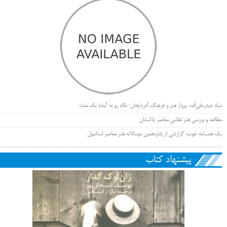
بنیاد حیدرعلی‌اُف، پرواز هنر و فرهنگ آذربایجان؛ نگاه رو به آیندۀ یک ملت
مطالعه و بررسی هنر نقاشی معاصر پاکستان
یک همسایه خوب، گزارشی از پانزدهمین دوسالانه هنر معاصر استانبول
پیشنهاد کتاب