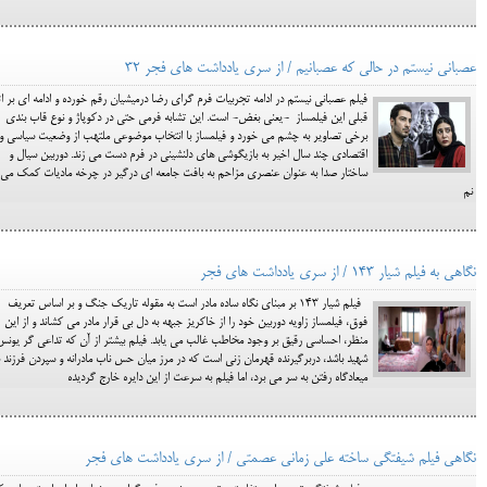
عصبانی نیستم در حالی که عصبانیم / از سری یادداشت های فجر 32
فيلم عصباني نيستم در ادامه تجربيات فرم گراي رضا درميشيان رقم خورده و ادامه اي بر اث
قبلي اين فيلمساز -یعنی بغض- است. اين تشابه فرمي حتي در دكوپاژ و نوع قاب بندي
برخي تصاوير به چشم مي خورد و فيلمساز با انتخاب موضوعي ملتهب از وضعيت سياسي و
اقتصادي چند سال اخير به بازيگوشي هاي دلنشيني در فرم دست مي زند. دوربين سيال و
ساختار صدا به عنوان عنصري مزاحم به بافت جامعه اي درگير در چرخه ماديات كمك مي
نم
نگاهی به فیلم شیار 143 / از سری یادداشت های فجر
فيلم شيار 143 بر مبناي نگاه ساده مادر است به مقوله تاريك جنگ و بر اساس تعريف
فوق، فيلمساز زاويه دوربين خود را از خاكريز جبهه به دل بي قرار مادر مي كشاند و از اين
منظر، احساسي رقيق بر وجود مخاطب غالب مي يابد. فيلم بيشتر از آن كه تداعي گر يونس
شهيد باشد، دربرگيرنده قهرمان زني است كه در مرز ميان حس ناب مادرانه و سپردن فرزند ب
ميعادگاه رفتن به سر مي برد، اما فيلم به سرعت از اين دايره خارج گرديده
نگاهی فيلم شيفتگي ساخته علي زماني عصمتي / از سری یادداشت های فجر