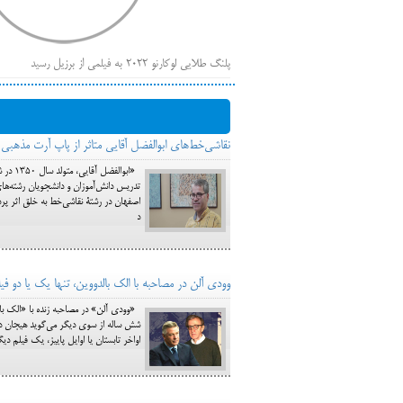
پلنگ طلایی لوکارنو ۲۰۲۲ به فیلمی از برزیل رسید
فهر
ایرانی‌ها
بیرون راندن فیلم‌های منتسب به حامیان کرملین از جشنوار
نقاشی‌خط‌های ابوالفضل آقایی متاثر از پاپ آرت مذهبی 
باز است
«ابوا
تدریس دانش‌آموزان و دانشجویان رشته‌های
اصفهان در رشتۀ نقاشی‌خط به خلق اثر پرد
د
وودی آلن در مصاحبه با الک بالدووین، تنها یک یا دو ف
«وودی آلن» در مصاحبه زنده با «الک بالد
شش ساله از سوی دیگر می‌گوید هیجان دیدن
اواخر تابستان یا اوایل پاییز، یک فیلم دی