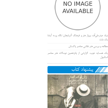
بنیاد حیدرعلی‌اُف، پرواز هنر و فرهنگ آذربایجان؛ نگاه رو به آیندۀ
یک ملت
مطالعه و بررسی هنر نقاشی معاصر پاکستان
یک همسایه خوب، گزارشی از پانزدهمین دوسالانه هنر معاصر
استانبول
پیشنهاد کتاب