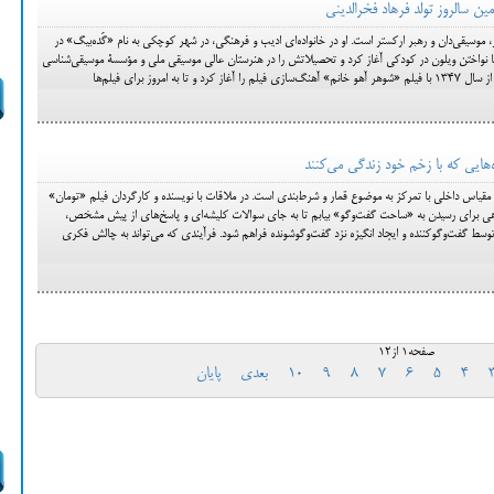
ین سالروز تولد فرهاد فخرالدینی
دینی، متولد ۱۳۱۶، آهنگساز، موسیقی‌دان و رهبر ارکستر است. او در خانواده‌ای ادیب و فرهنگی، در شهر کوچکی به نام «گَده‌بیگ» در
ا با نواختن ویلون در کودکی آغاز کرد و تحصیلاتش را در هنرستان عالی موسیقی ملی و مؤسسۀ موسیقی‌شناسی
‌هایی که با زخم خود زندگی می‌کنند
 مقیاس داخلی با تمرکز به موضوع قمار و شرط‌بندی است. در ملاقات با نویسنده و کارگردان فیلم «تومان»
ی برای رسیدن به «ساحت گفت‌و‌گو» بیابم تا به جای سوالات کلیشه‌ای و پاسخ‌های از پیش مشخص،
 گفت‌و‌گوکننده و ایجاد انگیزه نزد گفت‌و‌گو‌شونده فراهم شود. فرآیندی که می‌تواند به چالش فکری
صفحه1 از12
4
5
6
7
8
9
10
بعدی
پایان