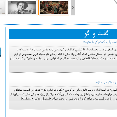
ست فیلم‌های بخش مسابقه جشنواره فیلم ونیز ۲۰۲۲ مشخص شد، سهم پررنگ
گفت و گو
ه کن، راه برای مستقل‌ها
اصفهان، گفت‌وگو با هنرمند
لفضل آقایی، متولد سال ۱۳۵۰ در شهر اصفهان است. تحصیلات او کارشناسی گرافیک و کارشناسی ارشد نقاشی است. او سال‌هاست که به
 تجسمی در اصفهان مشغول است. آقایی چند سالی با الهام از منابع هنر عامیانۀ ایران به‌خصوص در شهر
اخته است و تا کنون نمایشگاه‌هایی از این مجموعه آثار در اصفهان و تهران دیگر شهرها برگزار کرده است. او
یلم دیگر می سازم
وین» در اینستاگرام از برنامه‌هایش برای کارگردانی «یک یا دو فیلم دیگر» گفت. این فیلمساز هشتاد و
 فیلم‌ها در سالن‌های سینما از بین رفته است. آلن بی‌آنکه جزئیاتی از پروژه جدیدش فاش کند می‌گوید از
گر در پاریس فیلمبرداری خواهد کرد. آخرین فیلم آلن تحت عنوان «فستیوال ریفکین» (Rifkin