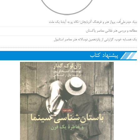
بنیاد حیدرعلی‌اُف، پرواز هنر و فرهنگ آذربایجان؛ نگاه رو به آیندۀ یک ملت
مطالعه و بررسی هنر نقاشی معاصر پاکستان
یک همسایه خوب، گزارشی از پانزدهمین دوسالانه هنر معاصر استانبول
پیشنهاد کتاب