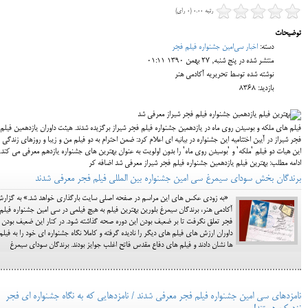
رتبه 0.00 (0 رای)
توضیحات
دسته:
اخبار سی‌امین جشنواره فیلم فجر
منتشر شده در پنج شنبه, 27 بهمن 1390 01:11
نوشته شده توسط تحریریه آکادمی هنر
بازدید: 8368
فیلم های ملكه و بوسیدن روی ماه در یازدهمین جشنواره فیلم فجر شیراز برگزیده شدند. هیئت داوران یازدهمین فیلم
فجر شیراز در آیین اختتامیه این جشنواره در بیانیه ای اعلام كرد: ضمن احترام به دو فیلم من و زیبا و روزهای زندگی
این هیات دو فیلم 'ملكه' و 'بوسیدن روی ماه' را بدون اولویت به عنوان بهترین های جشنواره یازدهم معرفی می كند.
ادامه مطلب: بهترین فیلم یازدهمین جشنواره فیلم فجر شیراز معرفی شد اضافه کر
برندگان بخش سودای سیمرغ سی امین جشنواره بین المللی فیلم فجر معرفی شدند
«به زودی عکس های این مراسم در صفحه اصلی سایت بارگذاری خواهد شد.» به گزار
آکادمی هنر، برندگان سیمرغ بلورین بهترین فیلم به هیچ فیلمی در سی امین جشنواره فیلم
فجر تعلق نگرفت تا بر ضعیف بودن این دوره صحه گذاشته شود. در کنار این ضعیف بودن
داوران ارزش های فیلم های دیگر را نادیده گرفته و کاملا نگاه جشنواره ای خود را به فیلم
ها نشان دادند و فیلم های دفاع مقدس فاتح اغلب جوایز بودند. برندگان سودای سیمرغ
نامزدهای سی امین جشنواره فیلم فجر معرفی شدند / نامزدهایی که به نگاه جشنواره ای فجر