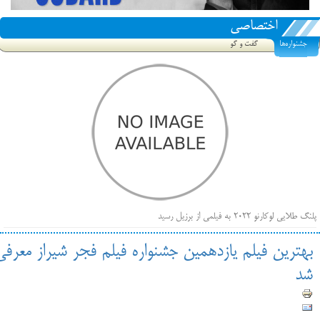
اختصاصی
جشنواره‌ها
گفت و گو
پلنگ طلایی لوکارنو ۲۰۲۲ به فیلمی از برزیل رسید
فهرست فیلم‌های بخش مسابقه جشنواره فیلم ونیز ۲۰۲۲ مشخص شد، سهم پررنگ ایرانی‌ها
بهترین فیلم یازدهمین جشنواره فیلم فجر شیراز معرفی
بیرون راندن فیلم‌های منتسب به حامیان کرملین از جشنواره کن، راه برای مستقل‌ها باز است
شد