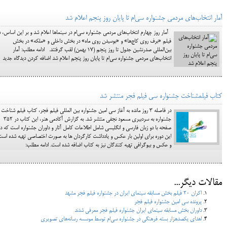
آمار انتخاب‌های مردمی جشنواره سی‌ام تا پایان روز پنجم اعلام شد
آمار روز چهارم انتخاب‌های مردمی جشنواره سی‌ام در سینماها اعلام شد و بر این اساس، د
فیلم «برف روی کاج‌ها» و «بوسیدن روی ماه» در بخش داخلی و «ملکه» در بخش
بین‌المللی صدرنشین جدول تا روز پنجم (17 بهمن) لقب گرفتند. ادامه مطلب: آمار
انتخاب‌های مردمی جشنواره سی‌ام تا پایان روز پنجم اعلام شد اضافه کردن دیدگاه جدید
کتاب فیلم‎شناخت جشنواره سی فیلم فجر منتشر شد
در فاصله 3 روز مانده به آغاز سی امین جشنواره بین المللی فیلم فجر، کتاب فیلم شناخت
جشنواره به سردبیری مسعود نجفی منتشر شد. به گزارش آکادمی هنر، این کتاب در 352
صفحه با دو زبان فارسی و انگلیسی شامل اطلاعات کامل آثار و داوران جشنواره است که در
این دوره برای اولین بار عکس و یادداشت کارگردان ها به صورت اختصاصی تهیه شده است
و عکس و بیوگرافی تهیه کنندگان نیز به کتاب اضافه شده است. ادامه مطلب:
مقالات دیگر...
اکران 20 فیلم بخش مسابقه سینمای ایران در جشنواره فیلم فجر مشهد
پرونده سی امین جشنواره فیلم فجر
داوران بخش مسابقه سينماي ايران جشنواره فيلم فجر معرفي شدند
اهدای یکصدهزار بسته فرهنگی در جشنواره سی‌ام توسط موسسه رسانه‌های تصویری