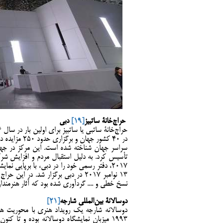
حراج‌خانۀ ساتبیز
[19]
دبی
حراج‌خانۀ ساتبی یا ساتبیز برای اولین بار در سال 1766 توسط «ساموئل بیکر»
در 40 کشور ج
تأسیس کرد. به دلیل استقبال مردم و افزایش شر
2017، دفتر رسمی خود را در دبی، با برپایی ن
13 نوامبر 2017 در دبی برگزار شد. د
نسخ خطی و .... گردآوری شده بود که آثار هنرمند
دوسالانۀ بین‌المللی شارجه
[21]
دوسالانه شارجه یک رویداد هنری با محوریت هنر