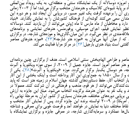
روزه دوسالانه از یک نمایشگاه سنتی و منطقه‌ای، به یک رویداد بین‌المللی
شناخته شده، تبدیل گردیده است. در ابتدا این رخداد بر پایۀ شیوه‌ای کلاسیک و هنرمندان منتخب برگزار می‌شد؛ اما از 2003 زمانی
ی آن را برعهده گرفت یک تغییر مسیر، در برپایی آن ایجاد شد و هر دوره این
رمندان سعی می‌کنند گوشه‌ای از فرهنگ کشورشان را به نمایش بگذارند. «بنیاد
رد و مخاطبان از ماه مارس تا ماه ژوئن می‌توانند از آن بازدید کنند. دوسالانه
 نظیر نمایش فیلم، اجرای موسیقی، پرفورمنس، هنرهای نمایشی و برنامه‌های
قه‌مندی در نظر می‌گیرد. در این میان،گالری‌ها و موزه‌های شارجه، در برگزاری
 که از میان آنها می‌توان به «موزه‌ هنر شارجه»
[23]
، «موزه هنرهای معاصر
گفتنی است بنیاد هنری بارجیل
[26]
در مرکز مرایا فعالیت می‌کند.
 معاصر و طراحی الهام‌بخش سنتی اسلامی است. هدف از برگزاری چنین برنامه‌ای
کشف ارتباط بین هنر و سنت اسلامی در گذشته و هنر معاصر امروز است. جایزه جمیل از 2009، از سوی موزه ویکتوریا و آلبرت
هر دوسال یک‌بار برگزار می‌گردد. موزه «ویکتوریا و آلبرت»
[28]
، یکی از
بزرگترین مجموعه‌های هنر اسلامی خاورمیانه است و از سال 1850 به جمع‌آوری این آثار پرداخته است و اینک بخشی از این آثار
ر انتخاب آثار، حفظ دستاوردهای گذشته جهان اسلام در زمینه هنر است که باید
کنندگان می‌توانند از هر قوم، مذهب و فرهنگی در آن شرکت کنند. معمولاً در
کنند و یک نفر به عنوان هنرمند برگزیده انتخاب می‌شود. مبلغ این جایزه به ارزش
. طی برپایی دوره‌های مختلف، هنرمندان بسیاری از کشور ایران به مرحلۀ نهایی راه
یافته‌اند که تنها افروز عمیقی (هنرمند ایرانی مقیم امریکا) در 2009 توانسته برنده این جایزه گردد. پس از نمایش آثار منتخب و
ر نقاط مختلف دنیا به نمایش در خواهند آمد و فرصت خوبی برای معرفی و شناخته
‌ها عملکرد و سرما‌یه‌گذاری شارجه، در معرفی جایزه و برگزاری نمایشگاه با