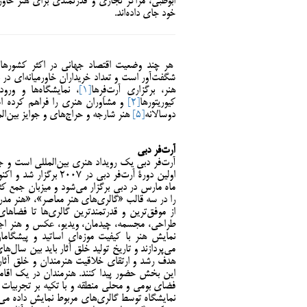
ابوظبی، مراکز تجاری و قدرتمندی برای هنر خاورم
خود جای داده‌اند.
هر چند وضعیت اقتصاد جهانی در اکثر کشورها د
شگفت‌آور است و تعداد خریداران خاورمیانه‌ای در 
هنر، برگزاری آرت‌فِرها
[1]
، نمایشگاه‌ها و ورو
کیوریتورها
[2]
و مشاوران هنری را فراهم کرده است
دوسالانه
[5]
هنر شارجه و حراج‌های و جوایز بین‌الم
آرت‌فر دبی
آرت‌فر دبی یک رویداد هنری بین‌المللی است و جای
اولین دورۀ آرت‌فر دبی
ماه مارس در دبی برگزار می‌شود و میزبان جمع کثی
را در سه قالب «گالری‌های هنر معاصر»، «هنر مد
از موفق‌ترین و قدرتمندترین گالری‌ها تا فضاها
طراحی، مجسمه، چیدمان، ویدیو، عکس و هنر اجرا
نمایش هنر با کیفیت موزه‌ای اساتید و پیشگاما
هدف رشد و ارتقای خلاقیت هنرمندان و خلق آثار ن
این بخش حضور پیدا کنند. هنرمندان در یک اقامت
فضای بومی و محلی منطقه و با تکیه بر تجربیات 
نمایشگاه توسط گالری‌های مربوط نمایش داده می‌شون