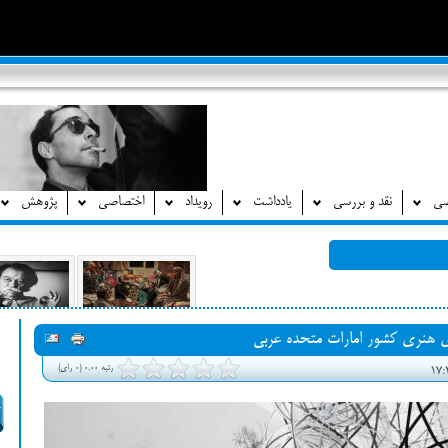
صی
نقد و بررسی
یادداشت
رویداد
اختصاصی
پژوهش
ای هنری کشور امارات متحده عربی
رتبه 0.00 (0 رای)