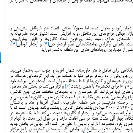
یانه محسوب می‌شوند و طیف فراوانی از خریداران و علاقه‌مندان به هنر را در
چار رکود و بحران شده، اما معمولاً بخش اقتصاد هنر غیرقابل پیش‌بینی و
بازار جهانی حراج های این مناطق رو به افزایش است. اشتیاق مردم خاورمیانه به
د خانه‌های حراج، زمینه رشد روزافزون تعداد گالری‌ها و ظهور بیش‌ازپیش
؛ بنابراین برگزاری نمایشگاه‌هایی نظیر آرت‌فر دبی
[3]
و آرت‌فر ابوظبی
[4]
،
للی از مهم‌ترین رویدادهای هنری این منطقه به‌شمار می‌آید.
گاهی‌ برای تعامل با هنر خاورمیانه، شمال آفریقا و جنوب آسیا به‌شمار می‌رود.
 در 2007 برگزار شد و اکنون جزو یکی از ده آرت‌فر موفق دنیا به حساب می‌آید. این گردهمایی هرساله در
ری از هنرمندان و گالری‌ها از نقاط مختلف جهان است. آرت‌فر دبی، برنامه خود
رن» و «اجرای تک‌نفره» یا همان رزیدنت
[6]
برگزار می‌کند. در بخش هنر معاصر،
ی هنری نوپا می‌توانند آثار هنرمندان را با مدیاهای مختلف هنری چون نقاشی،
 (پرفورمنس) به نمایش بگذارند. در قسمت گالری مدرن، گالری‌ها به بررسی و
ن برجسته مدرنیسم در هنر منطقه خاورمیانه، شمال آفریقا و هند و پاکستان
می‌پردازند و تاریخ تولید خلق آثار باید بین سال‌های 1940 تا 2000 میلادی باشد. بخش گالری رزیدنت، برنامه‌ جدیدی است که با
وآورانه صورت می‌گیرد و آرت‌فر از گالری‌ها دعوت می‌کند تا با یک هنرمند در
گاه، چهار الی هشت هفته در دبی اقامت دارند و در طول این مدت، با الهام از
هنری خود، مجموعه آثار نو و بدیعی را خلق می کنند؛ آثار نهایی در بخش جدید
د. آرت‌فر، علاوه بر سالن‌های نمایش آثار، برنامه‌های گسترده‌ای را نیز برگزار