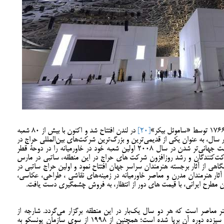
[20]
در لندن افتتاح شد و اکنون با بیش از 80 شعبه
هان و برگزاری حدود 250 مزایده در سال، به عنوان یکی از قدیمی‌ترین و بزرگ‌ترین شرکت‌های بین‌المللی حراج در
سراسر جهان شناخته شده است. این مرکز در جهت جهانی‌تر شدن در سال 2008 اولین شعبه خود در خاورمیانه را در دوحۀ قطر
کت‌کنندگان و رشد روزافزون شرکت های حراج در این منطقه، ساتبی در مارس
مایشگاهی از آثار برجسته هنرمندان سراسر جهان افتتاح نمود و اولین حراج ساتبی در
ر این حراج آثار هنرمندان مدرن و معاصر خاورمیانه در زمینه‌های نقاشی ، طراحی، عکاسی،
ان مطرح ایرانی، با قیمت های دور از انتظار، به فروش چشمگیری دست یافت.
 معاصر است که هر دو سال یک‌بار در این منطقه برگزار می‌گردد. شارجه از
1993 میزبان نمایشگاه دوسالانه بوده و تا کنون سیزده دوره آن برپا شده است؛ همچنین از 1998 از سوی سازمان یونسکو به