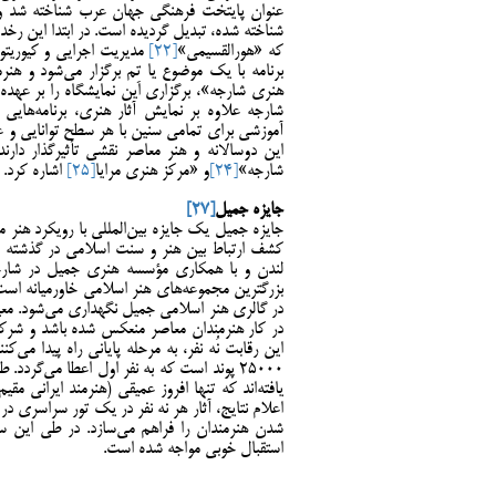
عنوان پایتخت فرهنگی جهان عرب شناخته شد و ام
که «هور‌القسیمی»
[22]
مدیریت اجرایی و کیوریتور
برنامه با یک موضوع یا تِم برگزار می‌شود و هن
هنری شارجه»، برگزاری این نمایشگاه را بر عهده دا
شارجه علاوه بر نمایش آثار هنری، برنامه‌هایی
آموزشی برای تمامی سنین با هر سطح توانایی و علا
این دوسالانه و هنر معاصر نقشی تأثیرگذار دارند
شارجه»
[24]
و «مرکز هنری مرایا
[25]
اشاره کرد. 
جایزه جمیل
[27]
جایزه جمیل یک جایزه بین‌المللی با رویکرد هنر
لندن و با همکاری مؤسسه هنری جمیل در شارجه، 
در گالری هنر اسلامی جمیل نگهداری می‌شود. معیا
در کار هنرمندان معاصر منعکس شده باشد و شرکت‌
این رقابت نُه نفر، به مرحله پایانی راه پیدا می‌
25000 پوند است که به نفر اول اعطا می‌گردد
اعلام نتایج، آثار هر نه نفر در یک تور سراسری د
شدن هنرمندان را فراهم می‌سازد. در طی این سال
استقبال خوبی مواجه شده است.