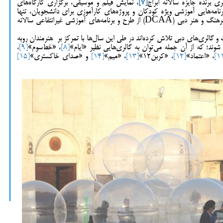
ری برنده جایزه سالانه ابراج
[7]
، نمایش فیلم و موسیقی، برگزاری کارگاه‌های
رنامه‌هایی آموزشی ویژه کودکان و پروژه‌های کارآموزی برای دانشجویان، تنها
بخشی از این فعالیت‌ها است. در این‌راستا اداره فرهنگ و هنر دبی (DCAA) از طرح و برنامه‌های آموزشی غیرانتفاعی سالانه
 گالری‌های دبی تلاش کرده‌اند در طی این سال‌ها با تمرکز بر هنرمندان رو‌به
شوند؛ که از آن جمله می‌توان به گالری‌هایی نظیر «ایام»
[8]
، «خط‌سوم»
[9]
،
، «اعتماد»
[12]
، «کربن‌12»
[13]
، «میم»
[14]
و «صدای خاکستری»
[15]