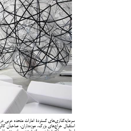
سرمایه‌گذاری‌های گستردۀ امارات متحده عربی در ع
استقبال حراج‌های بزرگ، موزه‌داران، صاحبان گا