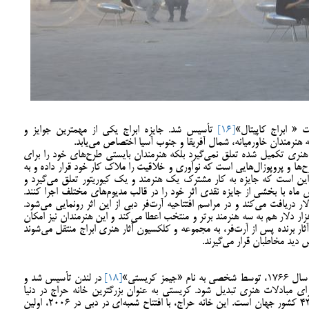
[16]
تأسیس شد. جایزه ابراج یکی از مهمترین جوایز و
هنرمندان خاورمیانه، شمال آفریقا و جنوب آسیا اختصاص می‌یابد.
 هنری تکمیل شده تعلق نمی‌گیرد بلکه هنرمندان بایستی طرح‌های خود را برای
ح‌ها و پروپوزال‌هایی است که نوآوری و خلاقیت را ملاک کار خود قرار داده و به
 این است که جایزه به کار مشترک یک هنرمند و یک کیوریتور تعلق می‌گیرد و
ماه با بخشی از جایزه نقدی اثر خود را در قالب‌ مدیوم‌های مختلف اجرا کنند.
ار دریافت می‌کند و در مراسم افتتاحیه آرت‌فر دبی از این اثر رونمایی می‌شود.
زار دلار هم به سه هنرمند برتر و منتخب اعطا می‌کند و این هنرمندان نیز امکان
ثار برنده پس از آرت‌فر، به مجموعه و کلکسیون آثار هنری ابراج منتقل می‌شوند
 دید مخاطبان قرار می‌گیرند.
 کریستی»
[18]
در لندن تأسیس شد و
 مبادلات هنری تبدیل شود. کریستی به عنوان بزرگترین خانه حراج در دنیا
شناخته شده و در حال حاضر دارای 85 شعبه در 43 کشور جهان است. این خانه حراج، با افتتاح شعبه‌ای در دبی در 2006، اولین