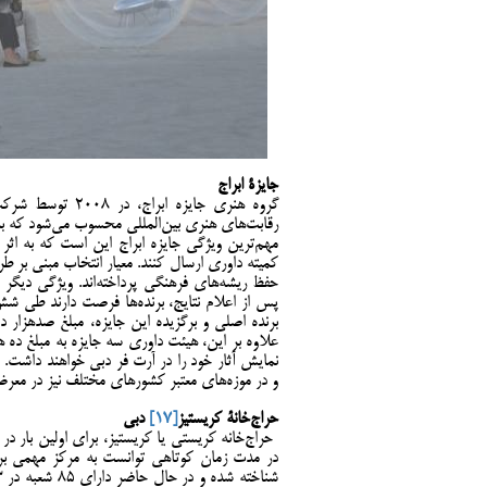
جایزۀ ابراج
گروه هنری جایزه ابراج، در 2008 توسط شرکت « ابراج کاپیتال»
رقابت‌های هنری بین‌المللی محسوب می‌شود که به 
مهم‌ترین ویژگی جایزه ابراج این است که به اثر
کمیته داوری ارسال کنند. معیار انتخاب مبنی بر طر
حفظ ریشه‌های فرهنگی پرداخته‌اند. ویژگی دیگر
پس از اعلام نتایج، برنده‌ها فرصت دارند طی شش 
برنده اصلی و برگزیده این جایزه، مبلغ صدهزار دل
علاوه بر این، هیئت داوری سه جایزه به مبلغ ده ه
نمایش آثار خود را در آرت فر دبی خواهند داشت. آ
و در موزه‌های معتبر کشورهای مختلف نیز در معرض
حراج‌خانۀ کریستیز
[17]
دبی
حراج‌خانه کریستی یا کریستیز، برای اولین بار در سال 1766، توسط شخصی به نام «جیمز
در مدت زمان کوتاهی توانست به مرکز مهمی برای