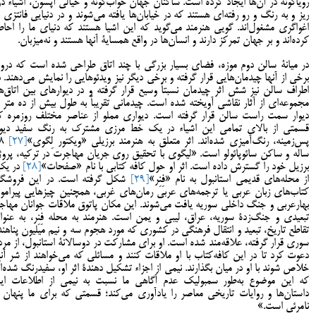
رویاگونه در آن‌ها ایجاد کرده است. ساکنان جهان خواب‌گونه و خیالی آپسون، اشیاء دو
ریز و به رنگ و رو رفته‌ای هستند که در خیابان‌ها یافته می‌شوند و در دنیایی فانتزی ب
اغواگری مشغول‌اند. گویی هنرمند می‌گوید که این اشیا هستند که دنیای ما را احاط
کرده‌اند و بر جهان تمرکز دارند و انسان‌ها در واقع همسایۀ آنها هستند و نه‌میزبان.
در میانۀ سالن دوم موزه، فضای بسیار بزرگی با چند اتاق طراحی شده است که درو
برخی از آنها چیدمان‌هایی قرار گرفته و برخی دیگر نیز ویدئوهایی را نمایش می‌دهند. د
اطراف سالن نیز شش اثر چیدمان نسبتاً وسیع قرار گرفته و در دیوارهای بین اتاق‌ها
مجموعه‌ای از آثار نقاشی آویخته شده است. چیدمانی تقریباً به طول بیش از ده متر ب
دیوار سمت راست سالن قرار گرفته است. دیواری مملو از عناصر مختلف روزمره ک
قسمتی از بالای تمامی این اشیاء در یک خط مرزی مشترک به رنگ سفید دیوا
پس‌زمینه، رنگ‌آمیزی شده‌اند. اثر متعلق به هنرمند برزیلی «ویکتور لِگوی»
[27]
8
ساله و ساکن سائوپائولو است. «لیگوی با تحقیق روی جریان مهاجرت در ترکیه، پروژ
برزیل خود را گسترش داده است. اثر او حول کافه کتابی با نام «صفحات»
[28]
در یک
از محله‌های قدیمی استانبول به نام «فِنِر»
[29]
شکل گرفته است. در این فروشگا
کتاب‌های زبان عربی یا ترجمه‌های عربی رمان‌های غربی، همچنین چیزهایی پیرامو
بهارعربی و جنگ داخلی سوریه یافت می‌شوند. این مکان پاتوق ملاقات جوانان مهاجر
تبعیدی و جنگ‌زدۀ سوریه، عراق، لیبی و یمن است. هنرمند به محله فِنِر، به عنوا
تقاطع تاریخ، تبعید و انتقال فرهنگی در کشوری که مورد هجوم سه و نیم میلیون پناهند
سوری قرار گرفته، علاقه‌مند شده است. او برای مشارکت در دوسالانۀ استانبول، از مرد
دعوت کرد تا در این کافه‌کتاب با او ملاقات کنند و مسائلی که می‌خواهند از شر آنه
خلاص شوند با او در میان بگذارند. نیمی از اجزاء تشکیل دهندۀ اثر او، سفیدرنگ شده‌ان
که این موضوع به‌طور سمبولیک عدم آگاهی ما نسبت به نیمی از اطلاعات ای
داستان‌ها و روایات تاریخی معاصر را یادآوری می‌کند؛ قسمتی که برای ما پنهان ی
نامرئی است.»