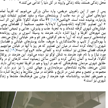
محل زندگی هستند، بلکه زندگی وارونه در کل دنیا را تداعی می‌کنند.»
پس از عبور از این راهروی عریضی، وارد سالن بزرگی می‌شویم که تقریباً تمام
دیوارهای اصلی آن در سه جانب از پرینت‌های سیاه و سفید تصاویر تبلیغات شهر
پاره‌پاره، پوشیده شده است. «یونامین»
[18]
42 ساله متولد آنگولا خالق این اثر است
« این تصاویر کلاژگونه (تکه‌چسبانی) لایه‌لایۀ حجیم، مستقیماً از فضاهای بومی 
خیابان‌های شهری گرفته شده‌اند و به تجربۀ جذب و پذیرش، جدایی و تبعیض اجتماع
بین شهرهای آفریقا و اروپا اشاره دارند. هنرمند به وسیلۀ اسپری بر روی روزنامه‌ها
نوشته‌هایی ترسیم کرده که آن‌را به هنر گرافیتی، هنر تتو و هنر خیابانی ارجاع می‌دهد. ا
با بهره‌گیری از تایپ و علامت‌گذاری با حروف، حالت پوسترهای خیابانی و فضاساز
شهری را ایجاد کرده است. در میان این تصاویر که هر روز با آنها در خیابان مواجهیم ا
فرهنگ فضای مجازی نیز استفاده کرده و کلماتی مانند «پروکورا-سه»
[19]
(به معن
مورد نیاز) و یا نام خود هنرمند به شکل لوگو نیز دیده می‌شود. این هنرمند در پرتقال
آنگولا، فرانسه و آلمان زندگی کرده و اکنون ساکن زیمبابوه است. کارهای او در واق
حقایق شهری مردمان چند‌فرهنگی که هم در اروپا و هم در افریقا تجربه زندگی دارند ر
نشان می‌دهد، بعلاوه نشانه‌های سرمایه‌داری و جهانی‌ شدن را نیز دربر دارد. ای
مجموعه بر تجمع و محو شدن در تاریخ و خاطرات در میان مکان‌ها و زمان‌ها اشاره دار
و همین‌طور تجارب روانشناسانه خود هنرمند از بودن بین فرهنگ‌ها، ملت‌ها و زندگ
شهری نیز است.»