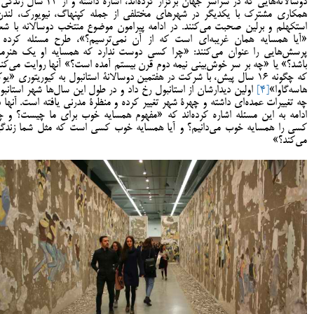
دوسالانه‌هایی که در سراسر جهان برگزار کرده‌اند، اشاره داشته و از 23 س
همکاری مشترک با یکدیگر در شهرهای مختلفی از جمله کپنهاگ، نیویورک، لندن
استکهلم و برلین صحبت می‌کنند. در ادامه پیرامون موضوع منتخب دوسالانه با شعا
«آیا همسایه همان غریبه‌ای است که از آن نمی‌ترسیم؟»، طرح مسئله کرده 
پرسش‌هایی را عنوان می‌کنند: «چرا کسی دوست ندارد که همسایه او یک هنرمن
باشد؟» یا «چه بر سر خوش‌بینی نیمه دوم قرن بیستم آمده است؟» آنها روایت می‌کنن
که چگونه 16 سال پیش، با شرکت در هفتمین دوسالانۀ استانبول به کیوریتوری «یوک
هاسه‌گاوا»
[4]
اولین دیدارشان از استانبول رخ داد و در طول این سال‌ها شهر استانبو
چه تغییرات عمده‌ای داشته و چهرۀ شهر تغییر کرده و منظرۀ مدرنی یافته است. آنها د
ادامه به این مسئله اشاره کرده‌اند که «مفهوم همسایه خوب برای ما چیست؟ و چ
کسی را همسایه خوب می‌دانیم؟ و آیا همسایه خوب کسی است که مثل شما زندگ
می‌کند؟»