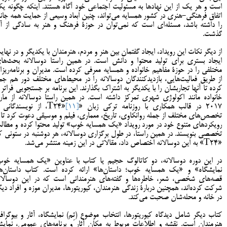
است و هر یک از این نهادها به مسئولیت اجتماعی خود آگاه هستند. اینکه چگونه ی
اتفاق فرهنگی-هنری در کشور همسایه می‌تواند، چنین ابعاد وسیعی از حمایت همه‌ جانب
را داشته باشد، مسئله‌ای است که نمی‌توان در حوزۀ فرهنگ و هنر به سادگی از آ
گذشت.
از دیگر نکات این رویداد، ایجاد گفتمان بین هنر و مردم، هنرمندان با یکدیگر و در نهای
ایجاد بستری برای تولید محتوا و دانش است. در همین راستا دوسالانه بحث‌ها
مختلفی را در حوزۀ مفاهیم خانواده و همسایه معرفی کرده است. مدیران و برنامه‌ریزا
از طریق فعالیت‌هایی، بازدیدکنندگان دوسالانه را در محیط‌های مختلف دور هم جم
کرده تا آنها تجاربشان را با یکدیگر به اشتراک بگذارند. این برنامه بر جستجویی فراتر ا
خانواده مانند اکولوژی شهری تمرکز داشته است. در همین راستا دوسالانه از مار
2017 در قالب همکاری با روزنامه ترکی زبان «T24»
[11]
، از نویسندگانی ب
تخصص‌های مختلف از جمله روانکاوی، تاریخ، معماری، فیلم و موسیقی دعوت کرد تا ب
رویکردهای متنوع خود در مورد رویداد «یک همسایه خوب» تولید محتوا کرده و مطال
تخصصی بنویسند. در همین راستا، در طول برگزاری دوسالانه، هر دوشنبه در ستونی ک
«T24» به این دوسالانه اختصاص داد، مقالاتی در این زمینه منتشر می‌شد.
در این دوره دوسالانه، دو کاتالوگ حجیم یا کتاب با عناوین «یک همسایه خوب
نمایشگاه» و «یک همسایه خوب؛ داستان‌ها» ارائه کرده است. کتاب داستان‌ها
قصه‌های شخصی، شعر، خاطره‌ها و گفته‌های هنرمندانی است که در این دوسالان
شرکت کرده‌اند، همچنین دربارۀ زندگی هنرمندان، کیوریتورها، مدیران موزه و افراد دیگ
در خانه و محله‌شان صحبت می‌کند.
کتاب دیگر شامل دیدگاه کیوریتورها، انتخاب موضوع (تِم) نمایشگاه، آثار و بیوگراف
هنرمندان است. نقشه و اطلاعات مربوط به مکان آثار و برنامه‌های عمومی، نمای