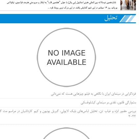
شانزدهمین دوسالانه بین المللی هنری استانبول (بی ینال) با عنوان "هفتمین قاره" به ابتکار و سرپرستی هنرمند فرانسوی، نیکولاس
بوریادو، روز ۱۴ سپتامبر در این شهر گشایش یافت. در این بزرگ ترین رویداد فره ...
تحلیل
فردگرایی در سینمای ایران با نگاهی به فیلم چیزهایی هست که نمی‌دانی
بت‌وارگی قانون، نقدی بر سینمای کیشلوفسکی
بررسی حضور ابژه و غیاب تن، تحلیل لباس‌های بلیک لایولی، گبریل یونیون و کیم کارداشیان در مراسم مت گا
۲۰۲۲