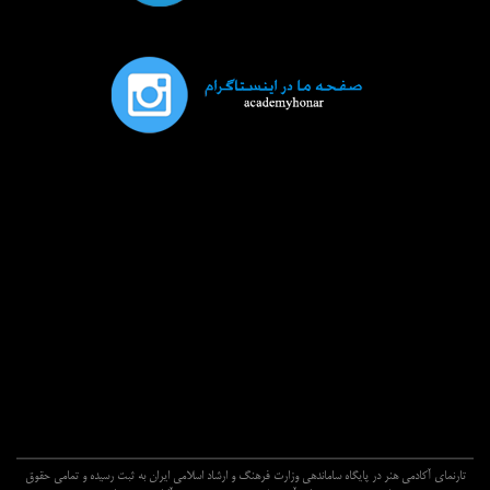
تارنماي آکادمي هنر در پايگاه ساماندهي وزارت فرهنگ و ارشاد اسلامي ايران به ثبت رسيده و تمامي حقوق