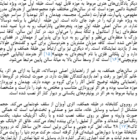
دیگر یادگاری‌های هنری مربوط به موزه قابل تهیه است. طبقه اول موزه، ویژه نمای
گنجینۀ دائمی موزه است که در سالن‌های مختلف خود مجموعه‌هایی از هنرهای مدرن
مفهومی، پاپ‌آرت، فوتوآرت (عکس)، مجسمه، چیدمان و آثار نیومدیا از سراسر جهان 
به ویژه خود ترکیه را در خود جای داده است. این طبقه ارتباطی با برنامه دوسالان
ندارد. در سالنِ اصلی طبقه اول موزه، پنجره‌هایی پانارامیک رو به دریا تعبیه شده 
منظره‌ای زیبا از استانبول و تنگۀ بُسفر را می‌توان دید. در کنار این سالن، کافۀ نسبتا
بزرگ با منظره‌ای بی‌نظیر و ایوانی رو به دریا برای پذیرایی از مهمانان در فضای با
طراحی شده است. کافه میزبان مشتریان و هنردوستان برای گپ و گفت‌های طولان
بعد از بازدید نمایشگاه است. راه دیگری نیز برای ارتباط بین طبقۀ همکف و اول وجو
دارد و آن پلکانی فلزی با نام «پنجره‌ای به جهنم»
[15]
اثر هنرمند ایتالیایی «مونیک
بونویچینی»
[16]
است که از وسط سالن بالا به میانۀ سالن پایین مرتبط می‌شود.
در سالن‌های همکف، به غیر از راهنمایان اصلی دوسالانه، تقریباً به ازای هر اثر، ی
خانم کارآموز بر رفت و آمد بازدیدکنندگان نظارت دارد. در صورت ثبت‌نام در گروه‌ها نی
راهنمایانی وظیفه توضیح کامل آثار را برای گروه بر عهده دارند. چیدمان و نورپرداز
موزه مناسب بوده و هر اثر نورپردازی متناسب و مختص به خود را داراست و مشخصا
و بیانیۀ مربوط به هر اثر در یونیفرم‌های یکسانی بر دیوار کنار اثر نصب شده است.
در روبروی کتابخانه در طبقه همکف، اثری آویزان از سقف خودنمایی می‌کند. حجم
متشکل از اسباب و وسایل خانه، مانند میز و صندلی و تخت‌خواب است که همگی ب
صورت وارونه و معلق بر روی سقف نصب شده‌ و با رنگ اکریلیک سفید، یکدس
رنگ‌آمیزی شده‌اند و حالتی از تعلیق را برای بیننده ایجاد می‌کنند. خالق اثر «یانگ جو
تاک»
[17]
28 ساله، اهل کره جنوبی و ساکن برلین است. «این ساختار که در روبرو
کتابخانۀ موزه با دیوارهایی شیشه‌ای قرار گرفته است، حرکت مردم دنیا را روایت می‌کن
و به عدم ثبات و حرکت اجباری زندگی اشاره دارد. وسایل نه تنها نمادی از آپارتمان‌ها