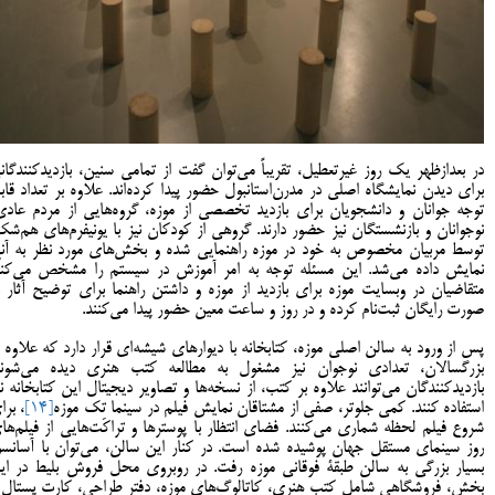
در بعدازظهر یک روز غیرتعطیل، تقریباً می‌توان گفت از تمامی سنین، بازدیدکنندگان
برای دیدن نمایشگاه اصلی در مدرن‌استانبول حضور پیدا کرده‌اند. علاوه بر تعداد قاب
توجه جوانان و دانشجویان برای بازدید تخصصی از موزه، گروه‌هایی از مردم عادی
نوجوانان و بازنشستگان نیز حضور دارند. گروهی از کودکان نیز با یونیفرم‌های هم‌شک
توسط مربیان مخصوص به خود در موزه راهنمایی شده و بخش‌های مورد نظر به آنه
نمایش داده می‌شد. این مسئله توجه به امر آموزش در سیستم را مشخص می‌کند
متقاضیان در وبسایت موزه برای بازدید از موزه و داشتن راهنما برای توضیح آثار ب
صورت رایگان ثبت‌نام کرده و در روز و ساعت معین حضور پیدا می‌کنند.
پس از ورود به سالن اصلی موزه، کتابخانه با دیوارهای شیشه‌ای قرار دارد که علاوه ب
بزرگسالان، تعدادی نوجوان نیز مشغول به مطالعه کتب هنری دیده می‌شوند
بازدیدکنندگان می‌توانند علاوه بر کتب، از نسخه‌ها و تصاویر دیجیتال این کتابخانه نی
استفاده کنند. کمی جلوتر، صفی از مشتاقان نمایش فیلم در سینما تِک موزه
[14]
، برا
شروع فیلم لحظه شماری می‌کنند. فضای انتظار با پوسترها و تراکت‌هایی از فیلم‌ها
روز سینمای مستقل جهان پوشیده شده است. در کنار این سالن، می‌توان با آسانسو
بسیار بزرگی به سالن طبقۀ فوقانی موزه رفت. در روبروی محل فروش بلیط در ای
بخش، فروشگاهی شامل کتب هنری، کاتالوگ‌های موزه، دفتر طراحی، کارت پستال 