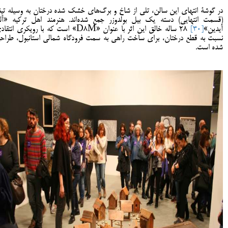
در گوشۀ انتهای این سالن، تلی از شاخ و برگ‌های خشک شده درختان به وسیله تیغ
(قسمت انتهایی) دسته یک بیل بولدوزر جمع شده‌اند. هنرمند اهل ترکیه «آلپ
آیدین»
[30]
28 ساله خالق این اثر با عنوان «D8M» است که با رویکری انتق
نسبت به قطع درختان، برای ساخت راهی به سمت فرودگاه شمالی استانبول، طراح
شده است.