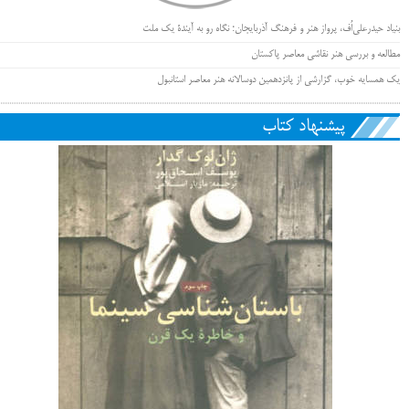
بنیاد حیدرعلی‌اُف، پرواز هنر و فرهنگ آذربایجان؛ نگاه رو به آیندۀ یک ملت
مطالعه و بررسی هنر نقاشی معاصر پاکستان
یک همسایه خوب، گزارشی از پانزدهمین دوسالانه هنر معاصر استانبول
پیشنهاد کتاب