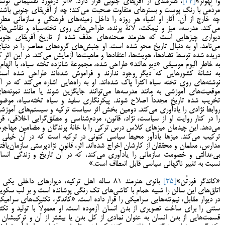
وا لِهولر»
[34]
، هنرمندی از آفریقای جنوبی قرار دارد. «اثر درمورد تقسیماتی توس
مردمی با رنگ پوست و بسترهای متفاوت صحبت می‌کند؛ چه از آفریقای جنوبی باشند
چه خارج از آن. آثار او اشیاء هر روزه را داخل زمینه‌های فرهنگی و سازمانی مطر
می‌کند. مدرسه، میز و نیمکت، لانۀ پرنده، طراحی‌های روی تخته‌سیاه و نقاشی‌ها
دیواری چیزهایی است که هنرمند صحنه‌های حذف شده از تاریخ آفریقای جنوب
می‌نامد. او به دنبال تاریخ محو شده است. او جنبش‌های گروه‌های معاصر را در دنیا
دریده شده توسط تضادها، هویت‌ها، اعتقادها و ماهیت‌ها آزمایش ‌می‌کند. در این اثر ک
به خاطر آلبوم موسیقی «دِیو هالند» طراحی شده، مجموعۀ شانزده تخته سیاه، با الهام 
به نشانۀ کشورهایی که دیگر وجود ندارند و فراموش شده‌اند طراحی شده است
نوشته‌های روی تخته سیاه اکثراً پاک شده‌اند. او به راه‌هایی اشاره می‌کند که در آ
موقعیت‌های آموزشی به مانند مدرسه‌ها می‌توانند جایگزین شوند یا مانند نمونه‌ها
تخریب شده تاریخ مجدداً اصلاح شوند. پیکرنگاری سفید و سیاه تخته‌سیاه، موضو
روابط نژادی را یادآوری می‌کند. دومین بخش اثر سیاست ترکیه و سیستم‌های آموزش
را در کنار روایت او از سیاست، نژاد، قانون، مردم‌شناسی و مطلق‌گرایی اخلاقی، قرا
می‌دهد. این چیدمان میزهای کلاس درس ترکی را با خانۀ پرندگان و مضامین مهاجر
ترکیب می‌کند. میزها یادآور محیط سیاسی کنونی در ترکیه است که در آن خیلی ا
مدارس، معلمان و محققان از کارشان اخراج شده‌اند. اثر، قانون نژادپرستی سازمان‌یافته
بی‌عدالتی و خصومت سازمانی را یادآوری می‌کند، که در آن تاریخ و زندگی انسا
نسبت به تغییر ناگهانی سیاسی قابل انعطاف است.»
«کاندگر فورتُن»
[35]
بانوی هنرمند 81 ساله اهل ترکیه، دیوارهای داخلی یکی 
اتاق‌های این سالن را شبیه حمام با کاشی‌های تک رنگی پوشانده است و بر لب سکوی
در دیوار مقابل، نیم‌تنه‌هایی سرامیکی را قرار داده است. «کاندگر، تکنیک‌های سرامیک
سنتی را برای ساخت تصویری از بدن انسان آزموده است. او معمولاً با تولید و تکثی
قسمت‌هایی از بدن انسان به عنوان نمادی از کل بدن یا بیشتر از آن و ترکیبشان ب