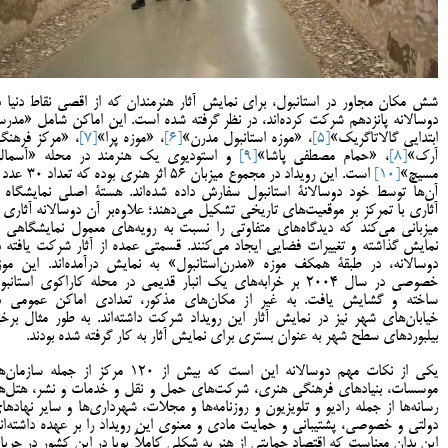
شش مکان مجاور در استانبول، برای نمایش آثار هنرمندان که از اقصی نقاط دنیا د
دوسالانه پانزدهم شرکت کرده‌اند، در نظر گرفته شده است. این اماکن شامل «مدرس
ابتدایی گالاتاگریک»
[5]
، «موزه استانبول مدرن»
[6]
، «موزه پرا»
[7]
، «مرکز فرهنگ
آرک»
[8]
، «حمام مصطفی پاشا»
[9]
و استودیوی یک هنرمند در محله «آسمال
مسیچ»
[10]
است. این رویداد در مجموع میزبان 56 اثر هنری بوده 
آن‌ها توسط خود دوسالانۀ استانبول سفارش داده شده‌اند. هستۀ اصلی نمایشگاه ر
آثاری با تمرکز بر موقعیت‌های تاریخی تشکیل می‌دهند؛ علاوه‌بر آن دوسالانه آثاری ر
میزبانی می‌کند که دیدگاه‌های متفاوتی را نسبت به رویه‌های معمول نمایشگاهی ب
نمایش گذاشته و تغییرات فضایی ایجاد می‌کنند. قسمتی عمده از آثار شرکت یافته د
دوسالانه، در طبقۀ همکف موزه «مدرن‌استانبول» به نمایش درآمده‌اند. این موز
خصوصی در سال 2004 بر خرابه‌های یک انبار قدیمی در محله کاراکوی استانب
ساخته و گشایش یافت. به غیر از مکان‌های مذکور، تعدادی اماکن عمومی د
خیابان‌های شهر نیز در نمایش آثار این رویداد شرکت داشته‌اند. به طور مثال برخ
بیلبوردهای سطح شهر به عنوان بستری برای نمایش آثار به کار گرفته شده بودند.
یکی از نکات مهم دوسالانه این است که بیش از 120 مرکز از جمله سازما
موسسات، بنیادهای فرهنگی هنری، شرکت‌های حمل و نقل و خدمات و نشر، هتل‌ها
رسانه‌ها از جمله رادیو و تلویزیون و روزنامه‌ها و مجلات، شهرداری‌ها و سایر نهادها
دولتی و خصوصی، پشتیبانی و حمایت مادی و معنوی این رویداد را بر عهده داشته‌اند
این بدان معناست که اقتصاد حمایتی از هنر به شکلی کاملاً پویا در این کشور در جریا