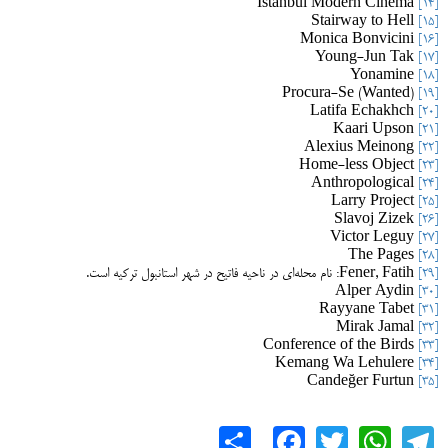
Istanbul Modern Cinema
[14]
Stairway to Hell
[15]
Monica Bonvicini
[16]
Young-Jun Tak
[17]
Yonamine
[18]
Procura-Se (Wanted)
[19]
Latifa Echakhch
[20]
Kaari Upson
[21]
Alexius Meinong
[22]
Home-less Object
[23]
Anthropological
[24]
Larry Project
[25]
Slavoj Zizek
[26]
Victor Leguy
[27]
The Pages
[28]
[29]
Fener, Fatih: نام محله‌ای در ناحیه فاتیح در شهر استانبول ترکیه است.
Alper Aydin
[30]
Rayyane Tabet
[31]
Mirak Jamal
[32]
Conference of the Birds
[33]
Kemang Wa Lehulere
[34]
Candeğer Furtun
[35]
Share
Facebook
WhatsApp
Twitter
Telegram