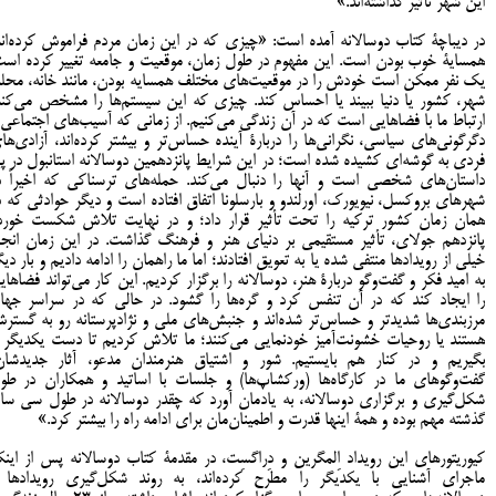
این شهر تأثیر گذاشته‌اند.»
در دیباچۀ کتاب دوسالانه آمده است: «چیزی که در این زمان مردم فراموش کرده‌اند
همسایۀ خوب بودن است. این مفهوم در طول زمان، موقعیت و جامعه تغییر کرده است
یک نفر ممکن است خودش را در موقعیت‌های مختلف همسایه بودن، مانند خانه، محله
شهر، کشور یا دنیا ببیند یا احساس کند. چیزی که این سیستم‌ها را مشخص می‌کند
ارتباط ما با فضاهایی است که در آن زندگی می‌کنیم. از زمانی که آسیب‌های اجتماعی 
دگرگونی‌های سیاسی، نگرانی‌ها را دربارۀ آینده حساس‌تر و بیشتر کرده‌اند، آزادی‌ها
فردی به گوشه‌ای کشیده شده است؛ در این شرایط پانزدهمین دوسالانه استانبول در پ
داستان‌های شخصی است و آنها را دنبال می‌کند. حمله‌های ترسناکی که اخیراً د
شهرهای بروکسل، نیویورک، اورلَندو و بارسلونا اتفاق افتاده است و دیگر حوادثی که د
همان زمان کشور ترکیه را تحت تأثیر قرار داد؛ و در نهایت تلاش شکست خورد
پانزدهم جولای، تأثیر مستقیمی بر دنیای هنر و فرهنگ گذاشت. در این زمان انجا
خیلی از رویدادها منتفی شده یا به تعویق افتادند؛ اما ما راهمان را ادامه دادیم و بار دیگ
به امید فکر و گفت‌وگو دربارۀ هنر، دوسالانه را برگزار کردیم. این کار می‌تواند فضاهای
را ایجاد کند که در آن تنفس کرد و گره‌ها را گشود. در حالی که در سراسر جها
مرزبندی‌ها شدیدتر و حساس‌تر شده‌اند و جنبش‌های ملی و نژادپرستانه رو به گستر
هستند یا روحیات خشونت‌آمیز خودنمایی می‌کنند؛ ما تلاش کردیم تا دست یکدیگر ر
بگیریم و در کنار هم بایستیم. شور و اشتیاق هنرمندان مدعو، آثار جدیدشان
گفت‌وگو‌های ما در کارگاه‌ها (ورکشاپ‌ها) و جلسات با اساتید و همکاران در طو
شکل‌گیری و برگزاری دوسالانه، به یادمان آورد که چقدر دوسالانه در طول سی سا
گذشته مهم بوده‌ و همۀ اینها قدرت و اطمینان‌‌مان برای ادامه راه را بیشتر کرد.»
کیوریتورهای این رویداد اِلمگرین و دِراگسِت، در مقدمۀ کتاب دوسالانه پس از اینک
ماجرای آشنایی با یکدیگر را مطرح کرده‌اند، به روند شکل‌گیری رویدادها 