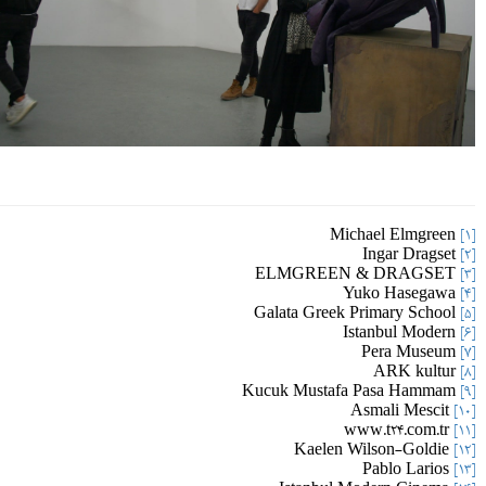
Michael Elmgreen
[1]
Ingar Dragset
[2]
ELMGREEN & DRAGSET
[3]
Yuko Hasegawa
[4]
Galata Greek Primary School
[5]
Istanbul Modern
[6]
Pera Museum
[7]
ARK kultur
[8]
Kucuk Mustafa Pasa Hammam
[9]
Asmali Mescit
[10]
www.t24.com.tr
[11]
Kaelen Wilson-Goldie
[12]
Pablo Larios
[13]