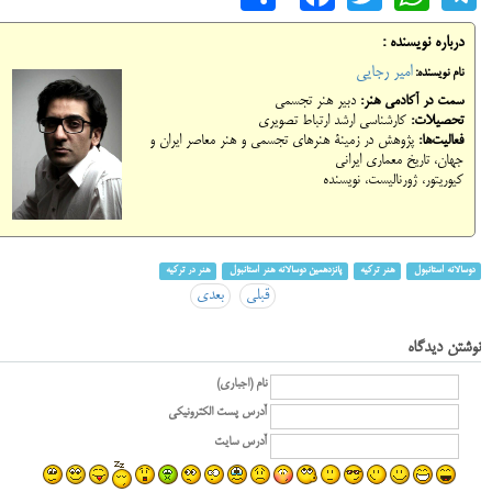
درباره نویسنده :
امیر رجایی
نام نویسنده:
سمت در آکادمی هنر:
دبیر هنر تجسمی
تحصیلات:
کارشناسی ارشد ارتباط تصویری
فعالیت‌ها:
پژوهش در زمینۀ هنرهای تجسمی و هنر معاصر ایران و
جهان، تاریخ معماری ایرانی
کیوریتور، ژورنالیست، نویسنده
دوسالانه استانبول
هنر ترکیه
پانزدهمین دوسالانه هنر استانبول
هنر در ترکیه
قبلی
بعدی
نوشتن دیدگاه
نام (اجباری)
آدرس پست الکترونیکی
آدرس سایت