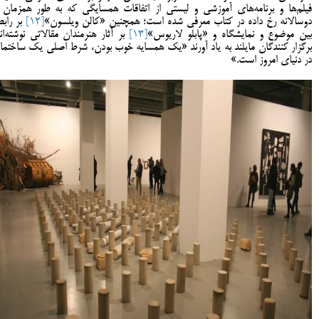
فیلم‌ها و برنامه‌های آموزشی و لیستی از اتفاقات همسایگی که به طور همزمان ب
دوسالانه رخ داده در کتاب معرفی شده است؛ همچنین «کالن ویلسون»
[12]
بر رابط
بین موضوع و نمایشگاه و «پابلو لاریوس»
[13]
بر آثار هنرمندان مقالاتی نوشته‌اند
برگزار کنندگان مایلند به یاد آورند «یک همسایه خوب بودن، شرط اصلی یک ساختما
در دنیای امروز است.»