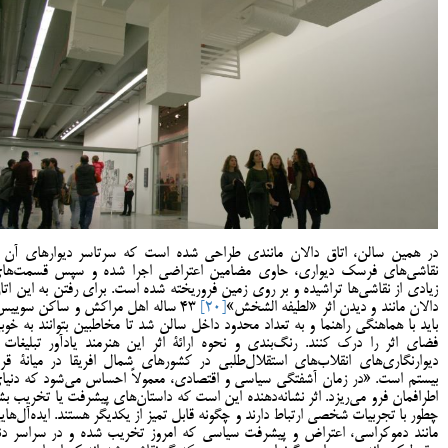
در همین سالن، اتاق دالان مانندی طراحی شده است که سرتاسر دیوارهای آن ب
نقاشی‌های فرسک دیواری، حاوی مضامین اعتراضی اجرا شده و سپس قسمت‌ها
زیادی از نقاشی‌ها تراشیده و بر روی زمین فروریخته شده‌ است. برای رفتن به این اتاق
دالان مانند و دیدن اثر «لطيفه الشخش»
[20]
43 ساله اهل مراکش و ساکن سوییس
باید با هماهنگی راهنما و به تعداد محدود داخل سالن شد تا مخاطبین بتوانند به خوب
فضای اثر را درک کنند. رنگ‌بندی و نحوه ارائۀ اثر این هنرمند یادآور تبلیغات 
دیوارنگاری‌های انقلاب‌های استقلال‌طلبی در کشورهای شمال افریقا در میانۀ قر
بیستم است. «در زمان آشفتگی سیاسی و اقتصادی، معمولاً احساس می‌شود که دنیا
اطرافمان فرو می‌ریزد. اثر نشانه‌دهنده این است که داستان‌های پیشرفت یا تخریب بش
چطور با تجربیات شخصی ارتباط دارند و چگونه قابل تمیز از یکدیگر هستند. ایده‌آل‌های
مانند دموکراسی، اعتراض و پیشرفت سیاسی که امروز تخریب شده و در سراسر دنی