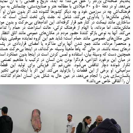
یکدیگر صحنه‌ای بزرگتر را خلق می‌کند؛ که ایده‌، تاریخ و فضایی را با آن نمای
می‌دهد. او در دهۀ 50 و 60 میلادی با مطالعه هنر و صنایع‌دستی، چشمانش به س
فرهنگ‌اش چه در سرزمین خود و چه دیگر کشورها گشوده شد. اثر بدون عنوان او ک
پاهای مانکن‌ها را یادآوری می‌کند، شامل نُه جفت پای لخت انسان است که د
ساختاری مانند نیمکت در کنار هم قرار گرفته‌اند. این اندام‌های بی‌حرکت و بدون مو
مانکن‌مانند، اما مردانه، با الهام از فرهنگ ترکی، حالت استراحت در حمام را تداع
می‌کند. آنها به نوعی بازگو کنندۀ حضور مردم در مکان‌های عمومی مانند اتاق انتظار ی
حتی مکان‌های خصوصی مانند حمام است؛ شاید هم این گروه نماینده موقعیتی پنهان
و منحصراً مردانه، مانند جمع شدن آنها برای مذاکره یا امضای قراردادی در پش
درهای بسته باشند. در حالی که پاها ماهیتاً وسیله حرکت‌اند، در اینجا بی‌حرکت هستند
همچنین دست که وسیلۀ بیان، استفاده و لمس کردن است در اینجا بدون عملکرد است
در میان این برخورد انتزاعی، فردگرا بودن بدن انسان در ترکیب با مفاهیم تصنعی 
تکرار شونده دچار تناقض می‌شود. علی‌رغم کار فیزیکی برای تولید این قطعا
سرامیکی، او برخی از این قطعات را بازتولید می‌کند. این اثر با اینکه نوعی تکثیر 
یکسان‌سازی بدن را انجام می‌دهد، در عین حال به شکل بدن انسان احترام گذاشته 
آن را اتفاقی خاص می‌داند.»