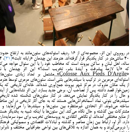
در روبروی این اثر، مجموعه‌ای از 16 ردیف استوانه‌های ستون‌مانند به ارتفاع حد
40 سانتی‌متر در کنار یکدیگر قرار گرفته‌اند. هنرمند این چیدمان «رایانه تابت»
[31]
34
ساله، اهل لبنان و ساکن بیروت است که مخاطب خود را با این سئوال مواجه می‌کن
که «آیا لازمۀ پیشرفت و آیندۀ بشر، تخریب است؟» این اثر چیدمان با نا
«
Colosse Aux Pieds D'Argile
»
مشتمل بر تعداد زیادی ستون‌ها
استوانه‌ای مرمرین در ترکیب با سیلندرهایی بتُنی است. ستون‌های مرمری توسط هنرمن
از یک مکان متروک در مرکز شهر بیروت جمع‌آوری شده‌اند. خانه‌ای تاریخی که ی
زمین‌خوار قصد داشته پس از تصاحب آن، برجی جدید بسازد. این اثر نشانه‌هایی از آیند
و حال را در کنار یکدیگر نمایش می‌دهد. در کنار ستون‌های شکسته شده تاریخی
سیلندرهای بتونی، نماد آسمانخراش‌هایی هستند که به جای آثار تاریخی در این مناط
ساخته می‌شوند. اثر اتحادی غیرمنتظره بین ستون‌ها و سیلندرها را می‌آزماید؛ و ب
مشترکات بین گذشته و حال نگاه می‌کند. این ستون‌ها با اینکه شبیه به یکدیگر هستن
از منابع مختلفی آمده‌اند. او نگاهی انتقادی به پروسه‌های تخریب برای سود سرمایه‌دار
دارد. اثر او، ارتباط بین زمان معاصر و گذشته و تبادلات اقتصادی و سمبولیکی فرهنگ
را دربرمی‌گیرند و به همان اندازه به تلاقی‌های بین نواحی جغرافیایی مختلف و نابرابر