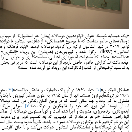
«یک همسایه خوب»، عنوان «پانزدهمین دوسالانه (بینال) هنر استانبول» از مهم‌تری
دوسالانه‌های حاضر دنیاست که با موضوع «همسایگی» از شانزدهم سپتامبر تا دوازده
نوامبر 2017 در شهر استانبول ترکیه برپا گردید. دوسالانه توسط «بنیاد فرهنگ و ه
استانبول» (iksv) برگزار شده و کیوریتورهای (هنربانان) این رویداد «اِلمگرین»
«دِراگسِت» بوده‌اند که مسئولیت ایده‌پردازی ابتدایی، سیاست‌گذاری و اجرای آن را ب
عهده داشته‌اند. گزارش حاضر، حاصل بازدید از این دوسالانه است که در برخی بخش‌ه
به تناسب، توضیحاتی از کتاب (کاتالوگ) این رویداد نیز آورده شده است.»
«مایکل اِلمگرین»
[1]
متولد 1961 در کُپنهاگِ دانمارک و «اینگار دِراگست»
[2]
، متو
1969 در تِروندهایمِ نروژ هستند. آنها از سال 1995 به عنوان همکار کیوریتور با یک
مشغول به کار بوده و چند سالی است که در برلین آلمان زندگی می کنند. دوسالان
امسال توسط این زوج که خود را «اِلمگرین و دِراگسِت»
[3]
معرفی می‌کنند
ایده‌پردازی، برنامه‌ریزی، مدیریت و اجرا شده است و گویا مسئولین دوسالانه از عملکر
آنها راضی‌ هستند: «در هر مرحله از کار فهمیدیم که چه تصمیم خوبی برای دعوت ا
این دو نفر گرفتیم تا در برگزاری دوسالانه همراه ما باشند. تقریباً حدود بیست سال اس
که آنها در دوسالانه‌ها و نمایشگاه‌های استانبول شرکت می‌کنند و با خلق آثارشان ب