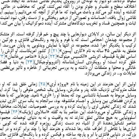
سقوط کرده‌اند. دو دیوار به گونه‌ای در روبروی یکدیگر نقاشی شده‌اند که ایجاد حسی ا
اختلاف سطح و عقب‌تر و جلوتر بودن را القاء نمی‌کنند، گویی که مخاطب در حالتی ا
گذشته و آینده گیر می‌کند و باعث می‌شود که ما فراتر از آنچه که می‌دانیم را ببینیم. ای
نقاشیِ زوال یافته، احساسات و تصوراتی از درهم ریختگی و از دست رفتن، نبود امنیت 
ثبات و همچنین فساد و تخریب دیدگاه‌های مشترک آینده دموکراتیک را بیان می‌کند.»
اثر دیگر این سالن، در لابلای دیوارهایی با چند پیچ و خم قرار گرفته است. اثر متشک
از مجموعه چیدمان احجامی است که با فوم و پارچه و رنگ‌های فانتزی و چرکین د
ترکیب با یکدیگر اجرا شده، مجموعه در انتها با نمایش ویدئویی به پایان می‌رسد. اث
متعلق به خانمی 45 ساله به نام «کاری آپسون»
[21]
از کشور امریکاست. او اثرش را ب
اساس نظریۀ فیلسوف اتریشی «الکسیس مینوگ»
[22]
دربارۀ «عناصر بی‌خانمان»
[23]
خلق کرده است؛ او رویکردی انسان‌شناسانه (آنتروپولوجیکال)
[24]
به دنیا و فضا
خانگی و محتوا و متعلقات آن داشته و به بررسی تجربیاتی از خاطره و تأثیر بی‌نظمی 
تمایلات و... در زندگی می‌پردازد.
اولین اثر این هنرمند در این زمینه با نام «پروژه لَری»
[25]
زمانی خلق شد که او د
ملک متروکه‌ای نزدیک خانه پدر و مادرش، وسایل یک شخص متوفی را پیدا کرد. ای
وسایل مربوط به همسایۀ ناشناسی بود که بعدها او را «لَری» نامید. چیزهایی که با هد
پرکردن فضاهای بین وسایل و اجسام مکشوفه بود، سرانجام به یک سری آثاری تبدی
شدند که زندگی تخیلی لری را روایت کرده و به بررسی خصوصیات، تمایلات، مخاطبا
و زندگی خانگی او می‌پرداخت. این عناصر بنا به گفته «اسلاوی ژیژیک»
[26]
فیلسو
اسلوونیایی به هیچ مکانی تعلق ندارند نه به واقعیت و نه به دنیای توهمات. مجموع
عناصر تشکیل‌دهندۀ اثر از اشیاء دم دست زندگی روزمره گرفته شده که گویی د
انباری‌ها یا نقاطی از اطراف خانه رها شده‌اند و هنرمند آنها را چند برابر کرده و در ابعا
بزرگ، در دنیایی فانتزی با ابر و پارچه ساخته و فیکس کرده و با رنگ‌های فانتزی حالت