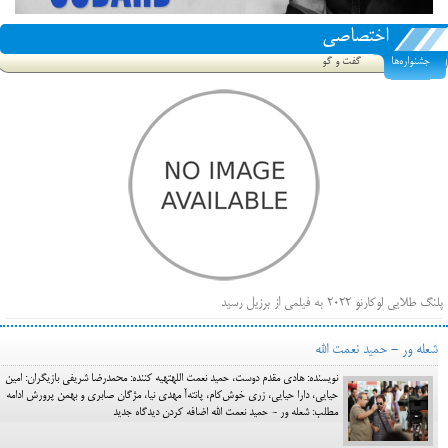
اختصاصی
جشنواره‌ها
گفت و گو
پلنگ طلایی لوکارنو ۲۰۲۲ به فیلمی از برزیل رسید
فهرست فیلم‌های بخش مسابقه جشنواره فیلم ونیز ۲۰۲۲ مشخص شد، سهم پررنگ ایرانی‌ها
شعله ور - حمید نعمت الله
بیرون راندن فیلم‌های منتسب به حامیان کرملین از جشنواره کن، راه برای مستقل‌ها باز است
نویسنده: هادی مقدم دوست، حمید نعمت اللهتهیه کننده: محمدرضا شریفی بازیگران: امین
حیایی، دارا حیایی، زری خوش‌کام، پانته‌آ مهدی نیا، مژگان صابری و بهمن پرورش ادامه
مطلب: شعله ور - حمید نعمت الله اضافه کردن دیدگاه جدید