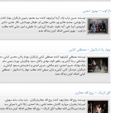
دارکوب - بهروز شعیبی
نویسنده: حسین تراب نژاد، آزیتا ایراییتهیه کننده: سید محمود رضوی بازیگران: مهناز افشار،
سارا بهرامی، جمشید هاشم ‌پور، هادی حجازی ‌فر، طوفان مهردادیان، نگار عابدی، شادی
کرم‌رودی، ثریا حلی، آتیه جاوید، علیرضا کی‌منش، ندا عقیقی و امین حیایی ادامه مطلب:
دارکوب - بهروز شعیبی اضافه کردن دیدگاه جدید
چهار راه استانبول - مصطفی کیایی
نویسنده: مصطفی کیاییتهیه کننده: مصطفی کیایی بازیگران: بهرام رادان، محسن کیایی، س
دولتشاهی، رعنا آزادی ور، ماهور الوند، مهدی پاکدل، سعید چنگیزیان، پوریا رحیمی سام،
بابک بهشاد، خسرو احمدی، تینو صالحی، حسین امیدی و با هنرمندی مسعود کرامتی و
بازیگران خردسال: کارن کیایی و باران صوفی ادامه مطلب: چهار راه استانبول - مصطفی
کیایی اضافه کردن دیدگاه جدید
اتاق تاریک – روح الله حجازی
نویسنده: روح الله حجازیتهیه کننده: روح الله حجازیبازیگران: ‌ساره بیات، ساعد سهیلی،
امیررضا رنجبران، مروارید کاشیان، محمد امامی، رضا احمدی، ژیلا دایی با معرفی سید
علیرضا میرسالاری ادامه مطلب: اتاق تاریک – روح الله حجازی اضافه کردن دیدگاه جدید