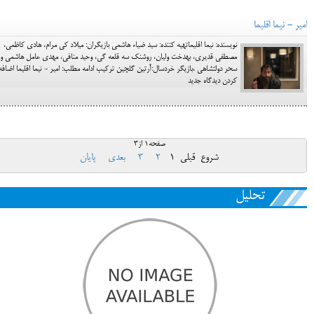
امیر - نیما اقلیما
نویسنده: نیما اقلیماتهیه کننده: سید ضیاء هاشمی بازیگران: میلاد کی مرام، هادی کاظمی،
مصطفی قدیری، بهدخت ولیان، روشنک سه قلعه گی، وحید منافی، مهدی عامل هاشمی و
سحر دولتشاهی ،بازیگر خردسال:آرتین گلچین ترکیب ادامه مطلب: امیر - نیما اقلیما اضافه
کردن دیدگاه جدید
صفحه1 از3
شروع
قبلی
1
2
3
بعدی
پایان
تحلیل