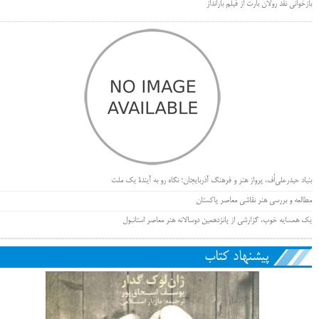
بازخوانی نقد رولان بارت از فیلم بارانداز
بنیاد حیدرعلی‌اُف، پرواز هنر و فرهنگ آذربایجان؛ نگاه رو به آیندۀ یک ملت
مطالعه و بررسی هنر نقاشی معاصر پاکستان
یک همسایه خوب، گزارشی از پانزدهمین دوسالانه هنر معاصر استانبول
پیشنهاد کتاب