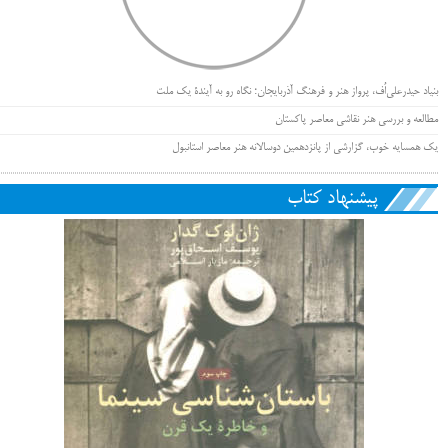
بنیاد حیدرعلی‌اُف، پرواز هنر و فرهنگ آذربایجان؛ نگاه رو به آیندۀ یک ملت
مطالعه و بررسی هنر نقاشی معاصر پاکستان
یک همسایه خوب، گزارشی از پانزدهمین دوسالانه هنر معاصر استانبول
پیشنهاد کتاب