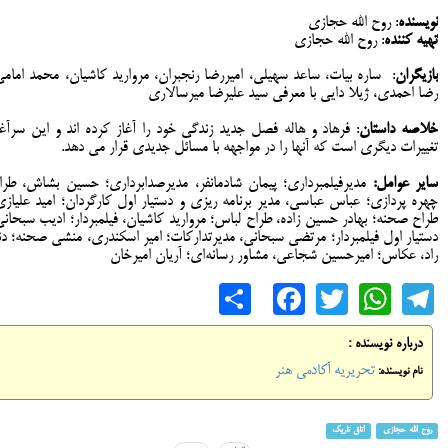
نویسنده
: روح الله حجازی
تهیه کننده
: روح الله حجازی
بازیگران
: ‌ساره بیات، ساعد سهیلی، امیررضا رنجبران، مروارید کاشیان، محمد امامی
رضا احمدی، ژیلا دایی با معرفی سید علیرضا میرسالاری
خلاصه داستان
: فرهاد و هاله فصل جدید زندگی خود را آغاز کرده اند و این سرآغا
تغییرات دیگری است که آنها را در مواجهه با مسائل جدیدی قرار می دهد.
سایر عوامل:
مدیرفیلمبرداری؛ پیمان شادمانفر، مدیرصدابرداری؛ حسین بشاش، طرا
چهره پردازی؛ عباس عباسی، مدیر برنامه ریزی و دستیار اول کارگردان؛ امید علیازی
طراح صحنه؛ بهادر حسین زاده، طراح لباس؛ مروارید کاشیان، فیلمبردار؛ ادیب سبحانی
دستیار اول فیلمبردار؛ مرتضی سبحانی، مدیرتدارکات؛ امیر اسکندری، منشی صحنه؛ دنی
راد، عکاس؛ امیرحسین شجاعی، مشاور رسانه‌ای؛ آریان امیرخان
Share
Facebook
WhatsApp
Twitter
Telegram
درباره نویسنده :
تحریریه آکادمی هنر
نام نویسنده:
روح الله حجازی
اتاق تاریک