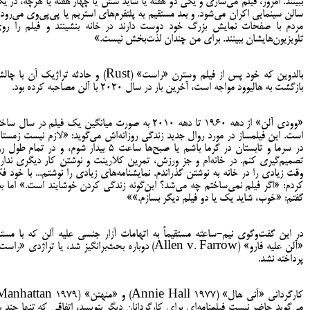
ببینند. امروز، فیلم می‌سازی و یکی دو هفته یا شاید شش یا چهار هفته یا هرچه، در ی
سالن سینمایی اکران می‌شود. و بعد مستقیم به پلتفرم‌های استریم یا پی‌پی‌وی می‌رود 
مردم با صفحات نمایش بزرگ خود دوست دارند در خانه بنشینند و فیلم را رو
تلویزیون‌هایشان ببینند. برای من چندان لذت‌بخش نیست.»
بالدوین که خود پس از فیلم وسترن «راست» (Rust) و حادثه تراژیک آن با 
بازگشت به هالیوود مواجه است، آخرین بار در سال ۲۰۲۰ با آلن مصاحبه کرده بود.
«وودی آلن» از دهه ۱۹۶۰ تا دهه ۲۰۱۰ به صورت میانگین یک فیلم در سال سا
است. این فیلمساز در مورد روال جدید زندگی روزانه‌اش می‌گوید: «لازم نیست زمستا
در سرما و تابستان در گرما باشم یا صبح‌ها ساعت ۵ بیدار شوم، و در تمام طول
تصمیم‌گیری کنم. در خانه‌ام و جز ورزش، تمرین کلارینت و نوشتن کار دیگری ندارم
وقت زیادی را در خانه به نوشتن گذراندم. نمایشنامه‌های زیادی را نوشتم... با خود فک
کردم: «اگر فیلم نمی‌ساختم چه می‌شد؟ این‌گونه زندگی کردن خوشایند است.» اما بع
گفتم: «خوب، شاید یک یا دو فیلم دیگر بسازم.»»
در این گفت‌وگوی نیم-ساعته مستقیماً به اتهامات آزار جنسی علیه آلن که با مستن
«آلن علیه فارو» (Allen v. Farrow) دوباره بحث‌برانگیز شد، یا تراژدی «را
پرداخته نشد.
می‌گوید حاضر نیست فیلمنامه‌ای برای کارگردانان دیگر بنویسد، اتفاقی که تنها چند با