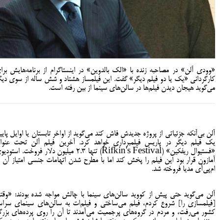
«وودی آلن» در مصاحبه زنده با «الک بالدوین» در اینستاگرام از برنامه‌هایش برا
کارگردانی «یک یا دو فیلم دیگر» گفت. این فیلمساز هشتاد و شش ساله از سوی دیگ
می‌گوید هیجان دیدن فیلم‌ها در سالن‌های سینما از بین رفته است.
آلن بی‌آنکه جزئیاتی از پروژه جدیدش فاش کند می‌گوید از اواخر تابستان یا اوایل پاییز
یک فیلم دیگر در پاریس فیلمبرداری خواهد کرد. آخرین فیلم آلن تحت عنوا
«فستیوال ریفکین» (Rifkin's Festival) تنها ۲.۳ میلیون دلار فروخت. استو
آمازون قرار بود این فیلم را پخش کند اما با مطرح شدن اتهامات جنسی امتیاز آن ب
ام‌پی‌آی مدیا فروخته شد.
آلن می‌گوید حتی پیش از کووید سالن‌های سینما با چالش مواجه شده بودند: «وقت
[فیلمسازی را] شروع کردم، فیلم می‌ساختی و فیلم‌ات به سالن‌های سینمای سراس
کشور می‌رفت، و مردم در گروه‌های پرجمعیت می‌آمدند تا آن را روی پرده‌های بزر