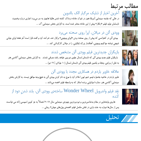
مطالب مرتبط
آخرین اخبار از شلیک مرگبار الک بالدوین
در حالی که جامعه سینمایی آمریکا هنوز در شوک حادثه دردناک کشته شدن هالینا هاچینز به سر می‌برد، اخباری درباره وضعیت
نابسامان تولید فیلم «زنگار» پیش از این حادثه منتشر شده است. به گزارش بخش سینمایی آک ...
وودی آلن در میلان، اپرا روی صحنه می‌برد
وودی آلن در کنفرانسی که پیش از روی صحنه بردن «اپرای پوچینی» برگزار شد، شرکت کرد و گفت قرار است آخر هفته اپرای جیانی
شیچی نوشته جیاکومو پوچینی، آهنگساز بزرگ ایتالیایی، را در میلان کارگردانی کند. ...
بازیگران جدیدترین فیلم وودی آلن مشخص شدند
بازیگران فیلم جدید وودی آلن که تابستان امسال جلوی دوربین خواهد رفت معرفی شدند. به گزارش بخش سینمایی آکادمی هنر
به نقل از ورایتی، پنجاه و یکمین فیلم وودی آلن تابستان امسال (10 جولای | 19 تیر) ...
علاقه خاویر باردم در همکاری مجدد با وودی آلن
خاویر باردم در حاشیه جشنواره لومیر شهر لیون اعلام کرد با موج بد نام کردن وودی آلن به هیچ وجه موافق نیست. به گزارش بخش
سینمایی آکادمی هنر، ستاره اسپانیایی برنده اسکار که به واسطه فیلم «همه می‌دانند ...
نقد فیلم واندرویل Wonder Wheel ساخته‌ی وودی آلن، بلند شدنِ دود از
کُنده
هاروی واینشتاین در مقام بدشانس‌ترین و تیره‌روزترین چهره‌ی سینمایی سال 2017 احتمالاً به جز کوین اسپیسی (که می توانست
پس از سال‌ها دوباره به علت بازی در نقش مکمل فیلم «همه‌ی پول‌های جهان» ریدلی ...
تحلیل