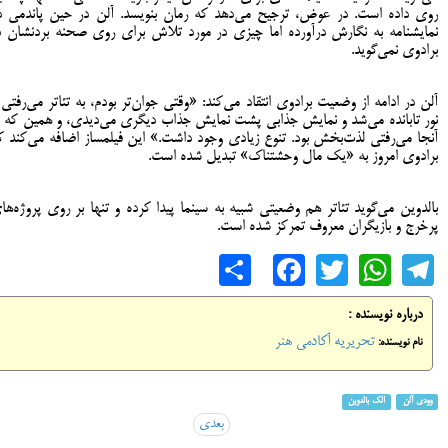
روی داده است. در عوض، ترجیح می‌دهد که رمان بنویسد. آلن در حین پاندمی د
نمایشنامه به نگارش درآورده اما چیزی در مورد تلاش برای روی صحنه بردنشان د
برادوی نمی‌گوید.
آلن در ادامه از وضعیت برادوی انتقاد می‌کند:‌ «وقتی جوان‌تر بودم، به تئاتر می‌رفتی 
نور تابانده می‌شد و نمایش جذابی پشت نمایش جذاب دیگری می‌دیدی، و همین که ب
آنجا می‌رفتی لذت‌بخش بود. تنوع زیادی وجود داشت.» این فیلمساز اضافه می‌کند ک
برادوی امروز به «یک مال وحشتناک» تبدیل شده است.
بالدوین می‌گوید تئاتر هم وضعیتی شبیه به سینما پیدا کرده و تنها بر روی پروژه‌ها
پرخرج و بازیگران معروف تمرکز شده است.
Share
Facebook
WhatsApp
Twitter
Telegram
درباره نویسنده :
تحریریه آکادمی هنر
نام نویسنده:
وودی آلن
الک بالدوین
بعدی