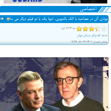
اختصاصی
وودی آلن در مصاحبه با الک بالدووین، تنها یک یا دو فیلم دیگر می سازم
رتبه 3.33 (3 رای)
دسته:
گفت‌‍وگو سینمای جهان
منتشر شده در 1401-04-08 02:27