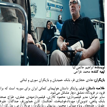
نویسنده:
ابراهیم حاتمی‌کیا
تهیه کننده:
محمد خزاعی
بازیگران:
هادی حجازی فر، بابک حمیدیان و بازیگران سوری و لبنانی
خلاصه داستان:
فیلم روایتگر داستان هواپیمای کمکی ایران برای سوریه است که برا
فرود در فرودگاه دمشق دچار مشکل می‌شود.
سایر عوامل: مدیر فیلمبرداری: محمود کلاری، فیلمبردار:مهدی جعفری، طراح صحنه
بابک پناهی، تدوین‌گر: مهردادخوشبخت، آهنگساز: کارن همایون‌فر، صداگذار: علیرض
علویان، جاوه‌های ویژه میدانی: محسن روزبهانی، بازیگردان: مریلا زارعی، بدل‌کار: ارش