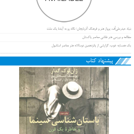
بنیاد حیدرعلی‌اُف، پرواز هنر و فرهنگ آذربایجان؛ نگاه رو به آیندۀ یک ملت
مطالعه و بررسی هنر نقاشی معاصر پاکستان
یک همسایه خوب، گزارشی از پانزدهمین دوسالانه هنر معاصر استانبول
پیشنهاد کتاب