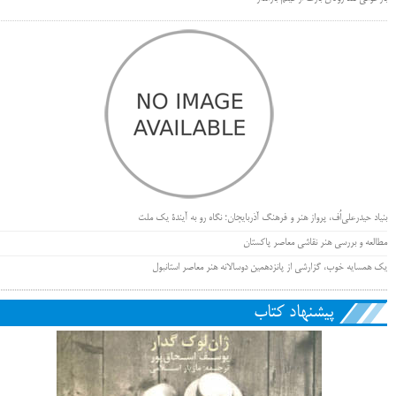
بنیاد حیدرعلی‌اُف، پرواز هنر و فرهنگ آذربایجان؛ نگاه رو به آیندۀ یک ملت
مطالعه و بررسی هنر نقاشی معاصر پاکستان
یک همسایه خوب، گزارشی از پانزدهمین دوسالانه هنر معاصر استانبول
پیشنهاد کتاب