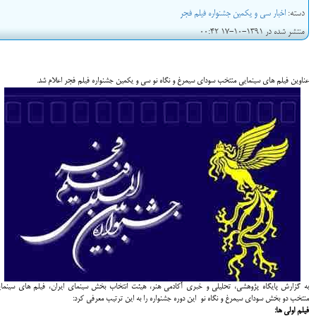
دسته:
اخبار سی و یکمین جشنواره فیلم فجر
منتشر شده در 1391-10-17 00:42
عناوين فيلم هاي سينمايي منتخب سوداي سيمرغ و نگاه نو سي و يكمين جشنواره فيلم فجر اعلام شد.
به گزارش پایگاه پژوهشی، تحلیلی و خبری آکادمی هنر، هيئت انتخاب بخش سينماي ايران، فيلم هاي سينما
منتخب دو بخش سوداي سيمرغ و نگاه نو اين دوره جشنواره را به اين ترتيب معرفي كرد:
فيلم اولي ها: