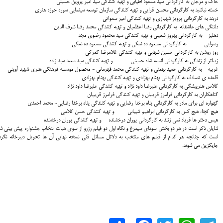
خاک و مرجان به كارگرداني سید مسعود اطیابی و تهيه كنندگي سید امیر پروین حسینی
خسته نباشید به كارگرداني محسن قرایی و تهيه كنندگي سازمان توسعه سینمایی سوره حوزه هنری
دربند به كارگرداني پرویز شهبازی و تهيه كنندگي امیر سمواتی
دلتنگی های عاشقانه به كارگرداني رضا اعظمیان و تهيه كنندگي محمد رضا شرف الدین
دهلیز به كارگرداني بهروز شعیبی و تهيه كنندگي سید محمود رضوی مجد
رسوایی به كارگرداني مسعود ده نمکی و تهيه كنندگي مسعود ده نمکی
روز روشن به كارگرداني حسین شهابی و تهيه كنندگي غلامرضا گمرکی
زیباتر از زندگی به كارگرداني انسیه شاه حسینی و تهيه كنندگي سید سعید سید زاده
غریبه به كارگرداني حمید بهمنی و تهيه كنندگي محمد قهرمانی - محصول موسسه فرهنگی هنری شهید آوینی
قاعده ی تصادف به كارگرداني بهنام بهزادی و تهيه كنندگي بهنام بهزادی
کلاس هنرپیشگی به كارگرداني علیرضا داود نژاد و تهيه كنندگي علیرضا داود نژاد
گناهکاران به كارگرداني فرامرز قریبیان و تهيه كنندگي فرامرز قریبیان
گهواره ای برای مادر به كارگرداني پناه برخدا رضایی و تهيه كنندگي پناه برخدا رضایی- محمد احمدی
هیچ کجا، هیچ کس به كارگرداني ابراهیم شیبانی و تهيه كنندگي حسن کلامی
هیس دختر ها فریاد نمی زنند به كارگرداني پوران درخشنده و تهيه كنندگي پوران درخشنده
شايان ذكر است در هر دو بخش سوداي سيمرغ و نگاه اول دو فيلم رزرو از سوي هيات انتخاب جشنواره پيش بيني ش
است كه چنانچه هر كدام از فيلم هاي منتخب به دلائل مسائل فني نسخه نهايي آن ها تحويل دبيرخانه نگرد
جايگزين مي شوند.