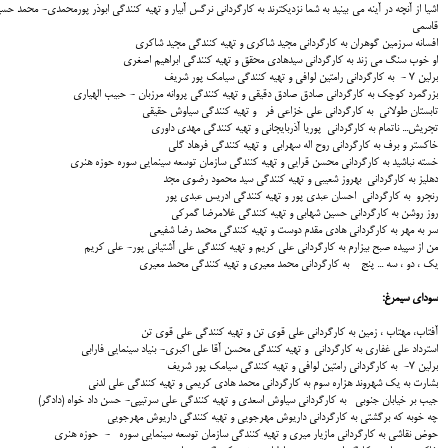
اشیا از آنچه در آینه می بینید به شما نزدیکترند به كارگرداني نرگس آبیار و تهيه كنندگي ابوذر پورمحمدی- محمد حس
قاسمی
افسانه سرزمین گوهران به كارگرداني مجید شاکری و تهيه كنندگي مجید شاکری
او خوب سنگ می زند به كارگرداني سیدهادی محقق و تهيه كنندگي ابراهیم اصغری
برلین 7 - به كارگرداني رامتین لوافی و تهيه كنندگي سیامک پور شریف
بزرگمرد کوچک به كارگرداني صادق صادق دقیقی و تهيه كنندگي پروانه مرزبان - حبیب الهیاری
تابستان طولانی به كارگرداني علی خزاعی فر و تهيه كنندگي سیاوش حقیقی
تجریش... ناتمام به كارگرداني پوریا آذربایجانی و تهيه كنندگي مهدی داوری
خاکستر و برف به كارگرداني روح اله سهرابی و تهيه كنندگي فرهاد گلی
خسته نباشید به كارگرداني محسن قرایی و تهيه كنندگي سازمان توسعه سینمایی سوره حوزه هنری
دهلیز به كارگرداني بهروز شعیبی و تهيه كنندگي سید محمود رضوی مجد
رنجرو به كارگرداني احسان عبدی پور و تهيه كنندگي ادریس عبدی پور
روز روشن به كارگرداني حسین شهابی و تهيه كنندگي غلامرضا گمرکی
سر به مهر به كارگرداني هادی مقدم دوست و تهيه كنندگي محمد رضا شفیعی
من از سپیده صبح بیزارم به كارگرداني علی کریم و تهيه كنندگي علی آشتیانی پور- علی کریم
یک ، دو ، سه ... پنج به كارگرداني محمد معیری و تهيه كنندگي محمد معیری
سوداي سيمرغ:
آفتاب، مهتاب ، زمین به كارگرداني علی قوی تن و تهيه كنندگي علی قوی تن
استرداد علی غفاری به كارگرداني و تهيه كنندگي محسن آقا علی اکبری- بنیاد سینمایی فارابی
برلین 7- به كارگرداني رامتین لوافی و تهيه كنندگي سیامک پور شریف
بشارت به یک شهروند هزاره سوم به كارگرداني محمد هادی کریمی و تهيه كنندگي علی لدنی
جیب بر خیابان جنوبی به كارگرداني سیاوش اسعدی و تهيه كنندگي علی سرتیپی- حسن داد خواه (دادگر)
چه خوبه که برگشتی به كارگرداني داریوش مهرجویی و تهيه كنندگي داریوش مهرجویی
حوض نقاشی به كارگرداني مازیار میری و تهيه كنندگي سازمان توسعه سینمایی سوره - حوزه هنری