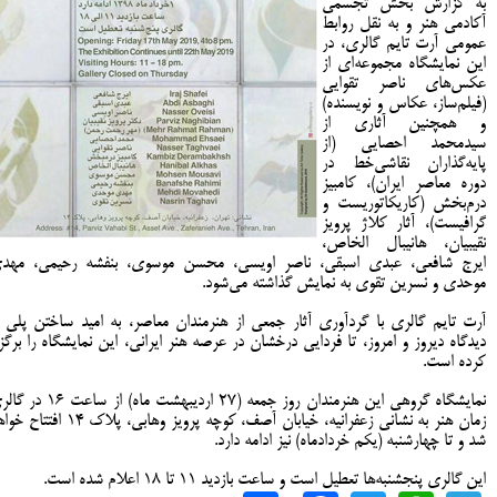
به گزارش بخش تجسمی
آکادمی هنر و به نقل روابط
عمومی آرت تایم گالری، در
این نمایشگاه مجموعه‌ای از
عکس‌های ناصر تقوایی
(فیلم‌ساز، عکاس و نویسنده)
و همچنین آثاری از
سیدمحمد احصایی (از
پایه‌گذاران نقاشی‌خط در
دوره معاصر ایران)، کامبیز
درم‌بخش (کاریکاتوریست و
گرافیست)، آثار کلاژ پرویز
نقیبیان، هانیبال الخاص،
ایرج شافعی، عبدی اسبقی، ناصر اویسی، محسن موسوی، بنفشه رحیمی، مهد
موحدی و نسرین تقوی به نمایش گذاشته می‌شود.
آرت تایم گالری با گردآوری آثار جمعی از هنرمندان معاصر، به امید ساختن پلی ا
دیدگاه دیروز و امروز، تا فردایی درخشان در عرصه هنر ایرانی، این نمایشگاه را برگزا
کرده است.
نمایشگاه گروهی این هنرمندان روز جمعه (۲۷ اردیبهشت ماه) از سا
زمان هنر به نشانی زعفرانیه، خیابان آصف، کوچه پرویز وهابی، پلاک ۱۴ ا
شد و تا چهارشنبه (یکم خردادماه) نیز ادامه دارد.
این گالری پنجشنبه‌ها تعطیل است و ساعت بازدید ۱۱ تا ۱۸ اعلام شده است.