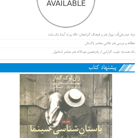
بنیاد حیدرعلی‌اُف، پرواز هنر و فرهنگ آذربایجان؛ نگاه رو به آیندۀ یک ملت
مطالعه و بررسی هنر نقاشی معاصر پاکستان
یک همسایه خوب، گزارشی از پانزدهمین دوسالانه هنر معاصر استانبول
پیشنهاد کتاب