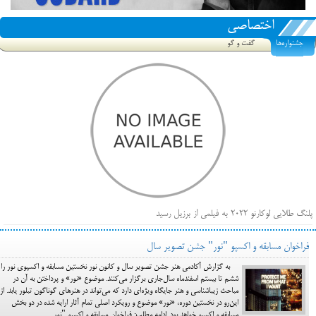
اختصاصی
جشنواره‌ها
گفت و گو
پلنگ طلایی لوکارنو ۲۰۲۲ به فیلمی از برزیل رسید
فهرست فیلم‌های بخش مسابقه جشنواره فیلم ونیز ۲۰۲۲ مشخص شد، سهم پررنگ ایرانی‌ها
فراخوان مسابقه و اکسپو "نور" جشن تصویر سال
بیرون راندن فیلم‌های منتسب به حامیان کرملین از جشنواره کن، راه برای مستقل‌ها باز است
به گزارش آکادمی هنر جشن تصویر سال و کانون نور نخستین مسابقه و اکسپوی نور را
ششم تا بیستم اسفندماه سال‌جاری برگزار می‌کنند. موضوع «نور» و پرداختن به آن در
مباحث زیبا‌شناسی و هنر جایگاه ویژه‌ای دارد که می‌تواند در هنرهای گوناگون تبلور یابد. از
این‌رو در نخستین دوره، «نور» موضوع و رویکرد اصلی تمام آثار ارایه شده در دو بخش
مسابقه و اکسپو خواهد بود. ادامه مطلب: فراخوان مسابقه و اکسپو "نور