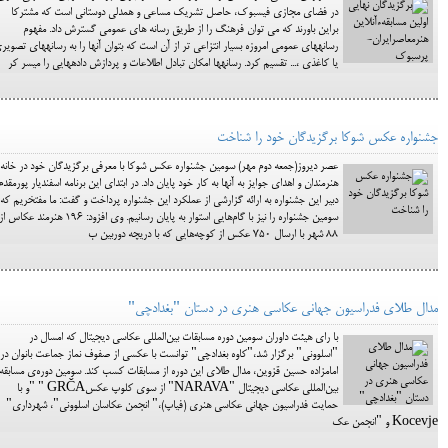
در فضای مجازی فیسبوک، حاصل تشریک مساعی و همدلی دوستانی است که مشترکا
براین باورند که می توان فرهنگ را از طریق رسانه های عمومی گسترش داد. مفهوم
رسانه‎های عمومی امروزه بسیار انتزاعی تر از آن است که بتوان آنها را به رسانه
یا کاغذی ،... تقسیم کرد. رسانه‎ها امکان تبادل اطلاعات و پردازش داده‎هایی را میسر کر
جشنواره عكس شوكا برگزيدگان خود را شناخت
عصر ديروز(جمعه دوم مهر) سومين جشنواره عكس شوكا با معرفي برگزيدگان خود در خانه
هنرمندان و اهداي جوايز به آنها به كار خود پايان داد. در ابتداي اين برنامه اسفنديار پورمقدم
دبير اين جشنواره به ارائه گزارشي از عملكرد اين جشنواره پرداخت و گفت: ما مفتخريم كه
سومين جشنواره را نيز با گام‌هايي استوار به پايان رسانيم. وي افزود: 196 هنرمند عكاس ا
88 شهر با ارسال 750 عكس از كوچه‌هايي كه با دريچه دوربين ب
مدال طلای فدراسیون جهانی عکاسی هنری در دستان "بغدادچی"
با رای هیئت داوران سومین دوره مسابقات بین‌المللی عکاسی دیجیتال که امسال در
"اسلوونی" برگزار شد،"کاوه بغدادچی" توانست با عکسی از صفوف نماز جماعت بانوان در
امامزاده حسین قزوین، مدال طلای این دوره از مسابقات کسب کند. سومین دوره‌ی مسابقه
بین‌المللی عکاسی دیجیتال "NARAVA" از سوی کلوپ عکسGRČA " "و با
حمایت فدراسیون جهانی عکاسی هنری (فیاپ)،" انجمن عکاسان اسلوونی"، شهرداری"
Kocevje و "انجمن عک