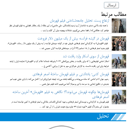
ارسال
مطالب مرتبط
ارتفاعِ پَست، تحلیل جامعه‌شناختی فیلم قهرمان
با همه بلند بالایی دستم به شاخسارِ آرزو نرسید (دلشدگان، علی حاتمی) در این مقاله از یک رهگذر فضایی به فیلم قهرمان نظر
خواهم کرد. هنگامی‌که از فضا سخن می‌گوییم، تعاملات پیچیده میان آن کالبد و ارتب ...
قهرمان در گیشه فرانسه بیش از یک میلیون دلار فروخت
فیلم «قهرمان» به کارگردانی اصغر فرهادی، فروش خود در گیشه سینمای فرانسه را به بیش از یک میلیون دلار رساند. «قهرمان»،
فیلم جدید اصغر فرهادی، از ۱۵ دسامبر (۲۴ آذر) در سینماهای فرانسه اکران عمومی شد ...
قهرمان از سوی اسکار وارد رقابت شد
اسکار اسامی فیلم‌هایی را که برای رقابت در بخش بین‌المللی ۲۰۲۲ پذیرفته شده‌اند اعلام کرد و «قهرمان» نماینده ایران را واجد
شرایط برای این رقابت دانست. به گزارش خبرگزاری مهر به نقل از ورایتی، آکادمی ع ...
قهرمان کُشی؛ یادداشتی بر فیلم قهرمان ساختۀ اصغر فرهادی
رحیم، جوان لاغر اندامی که ساده می‌پوشد و بی‌تَکلف لبخند می‌زند. لهجه شیرازی‌اش او را کامل می‌کند؛ با بازی خیلی خوب امیر
جدیدی در دقایق ابتدایی به سرعت با این پرسوناژ آشنا می‌شویم. ادامه فیلم حول همی ...
قهرمان‌ها چگونه قهرمان می‌شوند؟!؛ نگاهی به فیلم «قهرمان» آخرین ساخته
اصغر فرهادی
فیلم قهرمان به کارگردانی و نویسندگی اصغر فرهادی و تهیه کنندگی الکساندر ماله‌گی و اصغر فرهادی تا کنون توانسته است در
جشنواره کن مشترکاً با فیلم «کوپه شمارة 6» جایزه ویژه هیئت داوران را از آن خود کند. ...
تحلیل