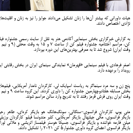
هیات داورانی که بیشتر آن‌ها را زنان تشکیل می‌دادند جوایز را نیز به زنان و اقلیت‌ها
نژادی اختصاص دادند.
به گزارش خبرگزاری بخش سینمایی آکادمی هنر به نقل از سایت رسمی جشنواره فیل
کن، مراسم اختتامیه جشنواره فیلم کن از ساعت ۷ و ۱۵ به وقت م
وقت ایران) شروع شد تا به معرفی بهترین‌های این دوره بپردازد.
اصغر فرهادی با فیلم سینمایی «قهرمان» نمایندگی سینمای ایران در بخش رقابتی ای
رویداد را برعهده دارد.
پنج زن و سه مرد سینماگر به ریاست اسپایک لی، کارگردان نامدار آمریکایی، فیلم‌ها
بخش مسابقه هفتادوچهارمین جشنواره کن را داوری کردند. این گرو
وقت ایران روی فرش قرمز رفتند تا به تدریج وارد سالن مراسم شوند.
متی یوپ کارگردان فرانسوی-سنگالی، سونگ‌هانگ هو بازیگر کره‌ای، طاهر رحی
بازیگر فرانسوی، مگی جیلنهال بازیگر آمریکایی، کلبر مندونسا فیلیو کارگردان برزیلی
میلن فارمه خواننده و بازیگر فرانسوی، جسیکا هوسنر فیلمساز اتریشی و ملانی لورا
بازیگر فرانسوی اعضای گروه داوری جشنوارهٔ کن ۲۰۲۱ را تشکیل دادند.