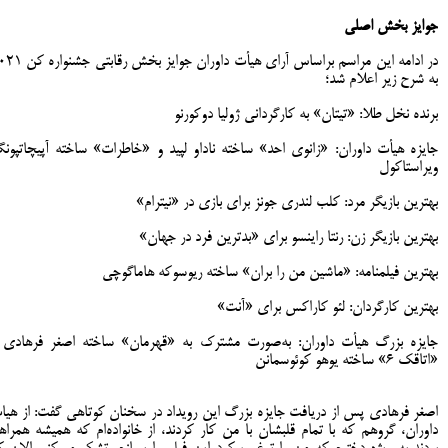
جوایز بخش اصلی
در ادامه این مراسم براساس آرای هیأت داوران جوایز بخش
به شرح زیر اعلام شد؛
برنده نخل طلا: «تیتان» به کارگردانی ژولیا دوکورنو
جایزه هیأت داوران: «زانوی احد» ساخته ناداو لپید و «خاطرات» ساخته آپیچاتپون
ویراستاکول
بهترین بازیگر مرد: کلب لندری جونز برای بازی در «نیترام»
بهترین بازیگر زن: رنتا راینسو برای «بدترین فرد در جهان»
بهترین فیلمنامه: «ماشین من را بران» ساخته ریوسوکه هاماگوچی
بهترین کارگردان: لئو کاراکس برای «آنت»
جایزه بزرگ هیأت داوران: به‌صورت مشترک به «قهرمان» ساخته اصغر فرهادی 
«اتاقک ۶» ساخته یوهو کوئوسمانن
اصغر فرهادی پس از دریافت جایزه بزرگ این رویداد در سخنان کوتاهی گفت: از هیا
داوران، گروهم که با تمام قلبشان با من کار کردند، از خانواده‌ام که همیشه همراه