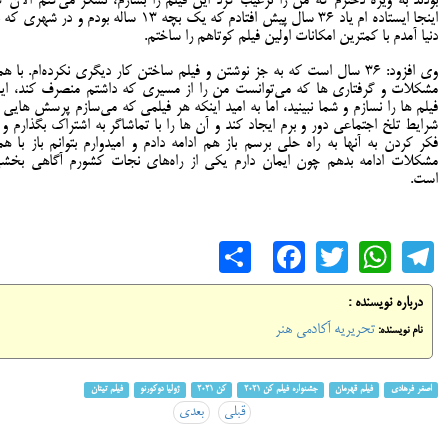
بودند به ویژه دخترم که من را ترغیب کرد این فیلم را بسازم، تشکر می‌کنم الان ک
اینجا ایستاده ام یاد ۳۶ سال پیش افتادم که یک بچه ۱۳ ساله بودم و در شهری 
دنیا آمدم با کمترین امکانات اولین فیلم کوتاهم را ساختم.
وی افزود: ۳۶ سال است که به جز نوشتن و فیلم ساختن کار دیگری نکرده‌ام. با ه
مشکلات و گرفتاری ها که می‌توانست من را از مسیری که داشتم منصرف کند، ای
فیلم ها را نسازم و شما نبینید، اما به امید اینکه هر فیلمی که می‌سازم پرسش هایی ا
شرایط تلخ اجتماعی دور و برم ایجاد کند و آن ها را با تماشاگر به اشتراک بگذارم و ب
فکر کردن به آنها به راه حلی برسم باز هم ادامه دادم و امیدوارم بتوانم باز با هم
مشکلات ادامه بدهم چون ایمان دارم یکی از راه‌های نجات کشورم آگاهی بخش
است.
Share
Facebook
WhatsApp
Twitter
Telegram
درباره نویسنده :
تحریریه آکادمی هنر
نام نویسنده:
اصغر فرهادی
فیلم قهرمان
جشنواره فیلم کن 2021
کن 2021
ژولیا دوکورنو
فیلم تیتان
قبلی
بعدی