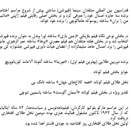
فدراسیون بین المللی منتقدان سینما (فیپرشی) ساعتی پیش از شروع مراسم اختتامی
برنده سه جایزه امسال خود را معرفی کرد و در بخش اصلی رقابتی فیلم ژاپنی «ماشی
من را بران» ساخته ریوسوکه هاماگوچی را برنده خود خواند.
در بخش نوعی نگاه فیلم بلژیکی «زمین بازی» ساخته لورا وندل به عنوان برنده فیپرش
انتخاب شد و در بخش هفته منتقدان هم فیلم مصری «پرها» ساخته عمر الزهیری جایز
فیپرشی را برد. امسال حامد سلیمانزاده از اعضای هیأت داوری فیپرشی جشنواره کن بود
برنده دوربین طلایی (بهترین فیلم اول) : «مورینا» ساخته آنتونتا آلامات کوزیانوویچ
جوایز بخش فیلم کوتاه
:
نخل طلای فیلم کوتاه: «همه کلاغ‌های جهان» ساخته تانگ یی
تقدیر ویژه در بخش فیلم کوتاه: «آسمان آگوست» ساخته یاسمین تنوچی
در این مراسم مارکو بلوکیو کارگردان، فیلم‌نامه‌نویس و سیاست‌مدار ۸۲ ساله
که از سال ۱۹۶۲ تاکنون مشغول فعالیت هنری بوده دومین نخل طلای افتخاری ر
دریافت کرد.
اولین نخل طلای افتخاری روز افتتاحیه به جودی فاستر اهدا شده بود.