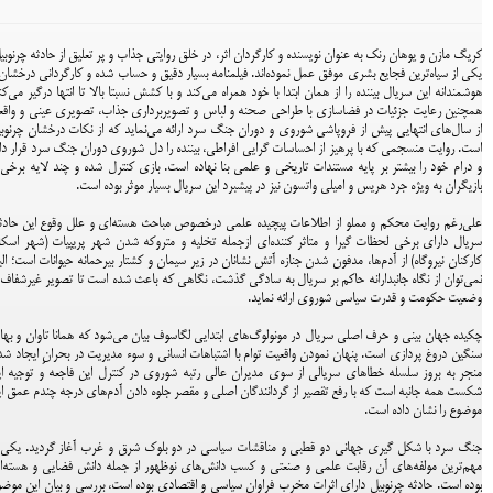
کریگ مازن و یوهان رنک به عنوان نویسنده و کارگردان اثر، در خلق روایتی جذاب و پر تعلیق از حادثه‌ چرنوبی
یکی از سیاه‌ترین فجایع بشری موفق عمل نموده‌اند. فیلمنامه بسیار دقیق و حساب شده و کارگردانی درخشان
هوشمندانه این سریال بیننده را از همان ابتدا با خود همراه می‌کند و با کشش نسبتا بالا تا انتها درگیر می‌کن
همچنین رعایت جزئیات در فضاسازی با طراحی صحنه و لباس و تصویربرداری جذاب، تصویری عینی و واق
از سال‌های انتهایی پیش از فروپاشی شوروی و دوران جنگ سرد ارائه می‌نماید که از نکات درخشان چرنوب
است. روایت منسجمی که با پرهیز از احساسات گرایی افراطی، بیننده را دل شوروی دوران جنگ سرد قرار دا
و درام خود را بیشتر بر پایه مستندات تاریخی و علمی بنا نهاده است. بازی کنترل شده و چند لایه برخی 
بازیگران به ویژه جرد هریس و امیلی واتسون نیز در پیشبرد این سریال بسیار موثر بوده است.
علی‌رغم روایت محکم و مملو از اطلاعات پیچیده علمی درخصوص مباحث هسته‌ای و علل وقوع این حادث
سریال دارای برخی لحظات گیرا و متاثر کننده‌ای ازجمله تخلیه و متروکه شدن شهر پریپیات (شهر اسک
کارکنان نیروگاه) از آدم‌ها، مدفون شدن جنازه آتش نشانان در زیر سیمان و کشتار بیرحمانه حیوانات است؛ الب
نمی‌توان از نگاه جانبدارانه حاکم بر سریال به سادگی گذشت، نگاهی که باعث شده است تا تصویر غیرشفاف 
وضعیت حکومت و قدرت سیاسی شوروی ارائه نماید.
چکیده جهان بینی و حرف اصلی سریال در مونولوگ‌های ابتدایی لگاسوف بیان می‌شود که همانا تاوان و به
سنگین دروغ پردازی است. پنهان نمودن واقعیت توام با اشتباهات انسانی و سوء مدیریت در بحرانِ ایجاد شد
منجر به بروز سلسله خطاهای سریالی از سوی مدیران عالی رتبه شوروی در کنترل این فاجعه و توجیه ا
شکست همه جانبه است که با رفع تقصیر از گردانندگان اصلی و مقصر جلوه دادن آدم‌های درجه چندم عمق ا
موضوع را نشان داده است.
جنگ سرد با شکل گیری جهانی دو قطبی و مناقشات سیاسی در دو بلوک شرق و غرب آغاز گردید. یکی ا
مهم‌ترین مولفه‌های آن رقابت علمی و صنعتی و کسب دانش‌های نوظهور از جمله دانش فضایی و هسته‌
بوده است. حادثه چرنوبیل دارای اثرات مخرب فراوان سیاسی و اقتصادی بوده است، بررسی و بیان این موض