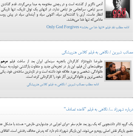
آدمی ناگزیر از گذشته است و در رجعتی مختومه به مبدا برمی‌گردد. قدم گذاشتن 
مسیر تباهی، سرانجامی جز تباهی ندارد. در انتهای یک تونل تاریک، تنها تاریکی 
انتظار ماست. آری با گذشته‌ای سیاه، اکنونی سیاه و آینده‌ای سیاه در پیش روس
مادامی‌که تنها خدا می‌بخشد.
ادامه مطلب نقد فیلم «تنها خدا می بخشد» Only God Forgives
مصائب شیرین / نگاهی به فیلم کلاس هنرپیشگی
علیرضا داوودنژاد کارگردان باتجربه سینمای ایران بعد از ساخت فیلم
مرهم
و
موفقیت‌های آن فیلم، این بار در تجربه‌ای جدید و متفاوت بازگشتی دوباره به سینم
خانوادگی، شخصی و مورد علاقه خود داشته است و در تازه‌ترین ساخته‌ی خود، یکی 
شخصی‌ترین و خانوادگی‌ترین آثار خود را کارگردانی کرده است.
ادامه مطلب مصائب شیرین / نگاهی به فیلم کلاس هنرپیشگی
درباره شهرزاد .../ نگاهی به فیلم "قاعده تصادف"
یک گروه تئاتر دانشجویی که یک روز بعد عازم سفر -برای اجرایی در جشنواره‌ی خارجی- هستند با مشکل عد
حضور بازیگر نقش اصلی روبه‌رو می‌شوند. این بازیگر شهرزاد نام دارد که پدرش مخالف رفتنش است. اتفاقای