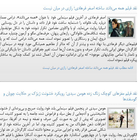
نقد فیلم همه می‌دانند ساخته اصغر فرهادی؛ رازی در میان نیست
اصغر فرهادی در آخرین فیلم سینمایی خود با عنوان «همه می‌دانند»، درامی معما
درباره یک خانواده را دستمایه ساخت خود قرار داده و داستان را در دل روستایی 
اسپانیا روایت می‎‌نماید. او با واکاوی مضامین تکرار شونده خود به شکل موتیف‌وار 
جمله شکاف‌های خانوادگی، رازهای پنهان، حرف‌های مگو و آزمون چندباره صداق
دروغ، ایمان و رستگاری را تصویر نموده است. همه می‌دانند درامی است که بر پا
فیلم‌های دیگر فرهادی بنا نهاد شده و بیشتر از آن که متاثر از مفاهیم همیشگی مورد توجه در سینمای ا
کارگردان موفق ایرانی باشد، تکرار صرف و بدون بدعت آن‌ها است. تغییر جغرافیای داستان -با بازیگرانی بز
و نامدار با تمامی جذابیتهای موجود- که برای دراماتیزه نمودن آن اعمال شده نیز کمک چندانی به ساختار
پیکره فیلم ننموده است.
ادامه مطلب نقد فیلم همه می‌دانند ساخته اصغر فرهادی؛ رازی در میان نیست
نقد فیلم مغزهای کوچک زنگ زده هومن سیدی؛ رویکرد خشونت ژیژک بر حکایت چوپان و
گوسفندها
هومن سیدی در پنجمین فیلم سینمایی بلند خود روایت صریح و بی‌پرده‌ای از خشون
حاشیه‌نشینی و آدم‌هایی از بطن سیاه و فراموش شده جامعه را به تصویر کشیده اس
تصویری که پیش از این به صورت کپی صرف و نصفه و نیمه در آفریقا، سیزده 
اعترافات ذهن خطرناک من به تصویر کشیده بود، اما در آخرین ساخته خود از ف
شکلی تصنعی فراتر رفته و اجرایی مبتنی بر محتوا داشته است. کارگردان در حد توان 
الگوبرداری بجا، روایت خود را در چهارچوبی استاندارد جلو می‌برد. فیلم به صورت آشکارا منطبق با فیلم «ش