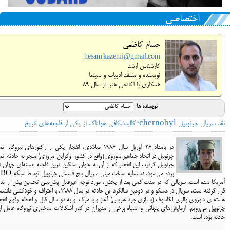
اختصاصی
حسام کاظمی
hesam.kazemi@gmail.com
کارشناس ارشد
نویسنده و منتقد ادبیات و سینما
همکاری با آکادمی هنر: از سال 89
نویسنده ها
نقد سریال چرنوبیل chernobyl؛ کالبدشکافی هولناک از یکی از فاجعه‌های تاریخ
در بامداد ۲۶ آوریل سال 1986 میلادی، انفجار یکی از راکتورهای نیروگاه ا
چرنوبیل در اتحاد جماهیر شوروی (واقع در کشور اوکراین امروزی) منجر به حادثه ات
چرنوبیل گردید. این انفجار که از آن به عنوان سنگین ترین فاجعه هسته‌ای جهان ن
برده می‌شود، دستمایه ساخت مینی سریال پنج قسمتی 
آمریکا شده است. سریالی که در مدت کمی بعد از پخش، مورد توجه غیرقابل پیش‌بینی تحسین بیش از اندا
قرار گرفته است. سریال در مسکو و در دومین سالگرد این حادثه در سال 1988، با اعتراف و خودکشی 
هسته‌ای شوروی والری لگاسوف (با بازی جرد هریس) آغاز و با مرگ او به دو سال قبل و لحظه وقوع انفج
چرنوبیل می‌رویم. آزمایش‌های پنهانی و اشتباه برخی از مدیران در کنار اشکالات ساختاری نیروگاه عامل ا
حادثه بوده است.