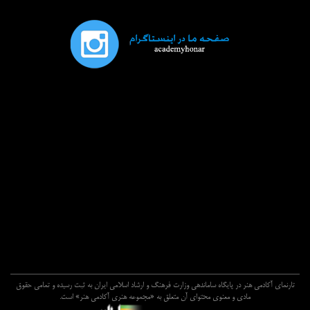
تارنماي آکادمي هنر در پايگاه ساماندهي وزارت فرهنگ و ارشاد اسلامي ايران به ثبت رسيده و تمامي حقوق
مادي و معنوي محتواي آن متعلق به «مجموعه هنري آکادمي هنر» است.