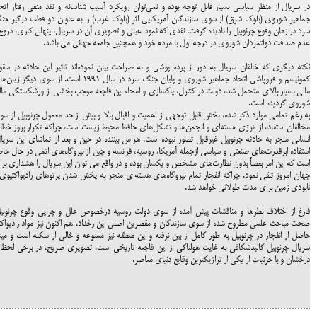
در سریال از منظر سیاسی بسیار قابل توجه بوده و نمی‌توان رویکرد آسیب شناسانه و نقد منفی رفتار اتح
جماهیر شوروی (بلوک شرق) از سوی سازندگان آمریکایی اثر (بلوک غرب) را به عنوان دو قطب درگیر ج
سرد در زمان وقوع چرنوبیل را نادیده گرفت. نقدی که نمود عینی و تصویری آن در سریال، پنهان کاری، دروغ
عدم صداقت دولتمردان شوروی در درجه اول با مردم خود و همچنین جامعه جهانی می باشد.
نکته دیگری که خالقان سریال به دور از پرده پوشی و به صراحت بیان نموده‌اند تاثیر این حادثه در سق
کمونیسم و فروپاشی اتحاد جماهیر شوروی و پایان جنگ سرد در سال 1991 است. از سوی دیگر ز
مالی بسیار بالای متحمل شده دولت در کنترل، پاکسازی و امحاء این فاجعه موجب بخشی از ورشکستگی ما
شوروی گردیده است.
به رغم تمامی موارد ذکر شده، بخش قابل توجهی از اهمیت و اقبال بالا و بیش از حد معمول چرنوبیل از س
مخالفان استفاده از انرژی هسته‌ای و انجمن‌ها و تشکل‌های حافظ محیط زیست است، چراکه تکرار بروز خط
انسانی منجر به حادثه چرنوبیل غیرقابل تصور نبوده است. هراس بیننده در حین و بعد از تماشای این سریا
استفاده ابرقدرت‌های صنعتی و سیاسی ازجمله آمریکا، روسیه، فرانسه و چین از نیروگاه‌های اتمی در حال حا
است که این امر بعضاً بدون نظارت‌های مشخص و یکسان بوده و در واقع می توان این سریال را هشداری بر
جهان امروز تلقی نمود. چراکه انفجار تمام نیروگاه‌های هسته‌ای منجر به پخش شدن پرتوهای رادیواکتیوی
نابودی زمین برای مدت طولانی خواهد شد.
فارغ از اختلاف نظرها و مناقشات پیش آمده از سوی دولت روسیه درخصوص علل و چرایی وقوع چرنوبی
صحت مباحث علمی مطروح شده از سوی سازندگان و مقصرین اصلی این رخداد، هم اکنون نیز مواد رادیواکت
حاصل از انفجار در چرنوبیل به طور کامل از بین نرفته و این منطقه نیز ممنوعه و خالی از سکنه است و می
سریال چرنوبیل کالبدشکافی به غایت هولناکی از این فاجعه تاریخی است. تصویری صریح، در برخی لحظ
درخشان و با جزئیات از یکی از تراژیکترین وقایع دنیای معاصر.