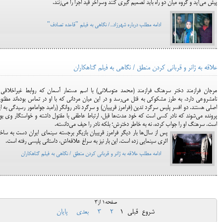
پیش می‌آید و گروه میان دو راه باید تصمیم گیری کنند وسرآخر قید اجرا را می‌زنند.
ادامه مطلب درباره شهرزاد.../ نگاهی به فیلم "قاعده تصادف"
علاقه به ژانر و قربانی کردن منطق / نگاهی به فیلم گناهکاران
مرجان فرازمند دختر سرهنگ فرازمند (محمد متوسلانی) با اسم مستعار آسمان که روابط غیراخلاقی 
نامشروعی دارد، به طرز مشکوکی به قتل می‌رسد و در این میان مردانی که با او در تماس بوده‌اند مظنو
اصلی هستند. دو افسر پلیس سرگرد تدین (فرامرز قریبیان) و سرگرد نادر روانگر (رامبد جوامامور رسیدگی به ا
پرونده می‌شوند که نادر کسی است که خود مدت‌ها قبل، ارتباط عاطفی با مقتول داشته و خواستگار وی بو
است. سرهنگ او را جواب کرده، نه به خاطر دخترش؛ بلکه نادر را حیف می‌دانسته.
پس از سال‌ها بار دیگر فرامرز قریبیان بازیگر برجسته سینمای ایران دست به سا
اثری سینمایی زده است. این بار نیز به سراغ علاقه‌اش، داستانی پلیسی رفته است.
ادامه مطلب علاقه به ژانر و قربانی کردن منطق / نگاهی به فیلم گناهکاران
صفحه1 از3
شروع
قبلی
1
2
3
بعدی
پایان