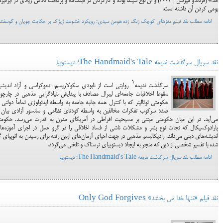
خدا» (فرناندو میرلس | 2002) و آن نوع سینما بوده و کارگردان در فیلمنامه و پرداخت تلاش زیادی در ایرانیز
بومی کردن آن داشته است.
ادامه مطلب نقد فیلم مغزهای کوچک زنگ زده هومن سیدی؛ رویکرد خشونت ژیژک بر حکایت چوپان و گوسفنده
نقد سریال سرگذشت ندیمه The Handmaid's Tale؛ دیستوپیا
1
سرگذشت ندیمه
روایتی است از نابودی سکولاریسم، دموکراسی و آزاد اندیش
سقوط اخلاقیات جامعه‌ای لیبرال مصادف با پیدایش بنیادگرایی مذهبی در چارچ
حکومتی توتالیتر که با کنترل همه جانبه جامعه به واسطه ایدئولوژی تماماً دولتی 
صدد سرکوب تفکرات مخالفین به واسطه کودتای نظامی و سانسور آزادی بیان ب
می‌آید. در این میان حکومتی مبتنی بر مسیحیت افراطی در آمریکای مدرن به قدرت می‌رسد. حکومت
پارادوکسیکال که نجات نوع بشر و مشکلات ناشی از فساد اخلاقی را در گرو عمل در اجرای آموزه‌ها
اندیشه‌های دینی می‌داند. رادیکالیسم مذهبی در جهت احیای آرمان‌های ازبین رفته برای رسیدن به اتوپیای 
شده با تفسیر شخصی از دین که منجر به ایجاد دیستوپیای ترسناک و تلخی می‌گردد.
ادامه مطلب نقد سریال سرگذشت ندیمه The Handmaid's Tale؛ دیستوپیا
نقد فیلم «تنها خدا می بخشد» Only God Forgives