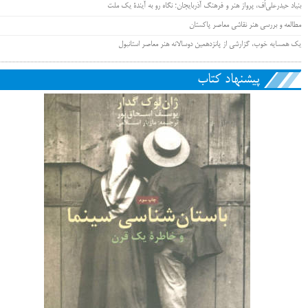
بنیاد حیدرعلی‌اُف، پرواز هنر و فرهنگ آذربایجان؛ نگاه رو به آیندۀ یک ملت
مطالعه و بررسی هنر نقاشی معاصر پاکستان
یک همسایه خوب، گزارشی از پانزدهمین دوسالانه هنر معاصر استانبول
پیشنهاد کتاب