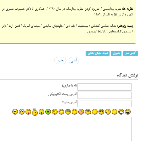
نظریه ها:
نظریه بیناجسمی /
تئوریزه کردن نظریه بینارسانه در سال 1390 / همکاری با دکتر حمیدرضا شعیری در
تئوریزه کردن نظریه ناسرگی 1389
زمینه پژوهش:
نشانه شناسی گفتمانی / بینامتنیت / نقد ادبی / جلوه‎های نمایشی / سینمای آمریکا / فشن آرت / ژانر
/ سینمای گرایندهاوس / ارتباط تصویری
آکادمی هنر
متروپل
شبکه نمایش خانگی
قبلی
بعدی
نوشتن دیدگاه
نام (اجباری)
آدرس پست الکترونیکی
آدرس سایت