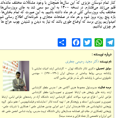
کنار تمام دوستان عزیزی که این سال‌ها همچنان با وجود مشکلات مختلف مانده‌اند 
قلم می‌زنند می‌فشارم. در نسخه ۱۴۰۰ به این سو سعی شد به جای بروزرسانی‌ه
مختلف یک بروزرسانی کلی در هر ماه داشته باشیم. به این صورت که تمام بخش‌ها د
بازه پنج روزه بروز شود و هر ماه در صفحات مجازی و خبرنامه‌ای اطلاع رسانی شود
امیدواریم روزی برسد که اوضاع طوری باشد که نیاز به دیدن و شنیدن چوب حراج ها ب
هر چیزی نباشیم.
Share
Facebook
WhatsApp
Twitter
Telegram
درباره نویسنده :
دکتر مجید رحیمی جعفری
نام نویسنده:
سوابق تحصیلی:
دکتری تئاتر دانشگاه تهران – کارشناس ارشد ادبیات نمایشی با
پایان‎نامه بررسی روابط بینامتنی در سینمای ایران (1390-1370) – مهندس
تکنولوژی نساجی با پایان‎نامه تأثیر مُد در طراحی ماشین آلات.
عرصه فعالیت:
مدیرمسئول مجموعة هنری آکادمی هنر / مدرس مقطع کارشناسی
ارشد رشته های پژوهش هنر، ارتباط تصویری و تصویرسازی؛ مقطع کارشناسی
طراحی لباس / طراح دو دوره سوالات کنکور کارشناسی ارشد دانشگاه آزاد در رشته‌های طراحی لباس، ارتباط
تصویری و تصویرسازی / منتقد و پژوهشگر هنر / تهیه کننده تئاتر / نمایشنامه و فیلمنامه‎نویس / عضو سابق گروه
پژوهشی نشانه‎شناسی هنر خانة هنرمندان ایران / دبیر اجرایی چندین همایش‎ علمی / همکاری با نشریات علمی-
پژوهشی (همکاری در مقام داور فصلنامه جستارهای زبانی دانشگاه تربیت مدرس، روایت شناسی انجمن علمی نقد
ادبی ایران) و تخصصی (از جمله فارابی و صنعت سینما)