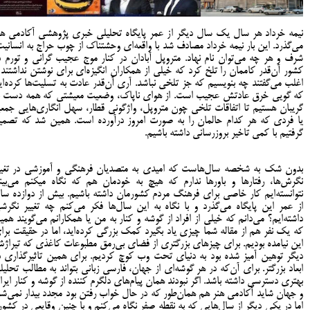
نیمه خرداد هر سال یک سال دیگر از عمر پایگاه تحلیلی خبری پژوهشی آکادمی هن
می‌گذرد. این بار نیمه خرداد مصادف شد با واقعه‌ای وحشتناک از چوب حراج به انسانیت
شرف و هر چه می‌توان نام نهاد. متروپل آبادان در کنار موج عجیب گرانی و تورم د
کشور آن‌قدر کاممان را تلخ کرد که خیلی از همکاران انگیزه‌ای برای نوشتن نداشتند 
اغلب می‌گفتند چه بنویسیم که جز تلخی نباشد. آری آن‌قدر عادت به تسلیت‌ها کرده‌ای
که گویی خرق عادتش عجیب است. از هوای ناپاک، وضعیت معیشتی که همه دست ب
گریبان هستیم تا اتفاقات تلخی چون متروپل، واژگونی قطار، سهل انگاری‌هایی جمع
یا فردی که هر کدام حالمان را به صورت امروز درآورده است. همین شد که تصمی
گرفتیم با کمی تاخیر بروزرسانی داشته باشیم.
بدون شک به شخصه سال‌هاست که امیدی به متصدیان فرهنگی و آموزشی در تغیی
نگرش‌ها، رفتارها و باورها ندارم که هیچ به خودمان هم که نگاه می‎
نتوانسته‌ایم کار خاصی برای فرهنگ مردم کشورمان داشته باشیم. بیش از دوازده سا
از عمر این پایگاه می‌گذرد و با نگاه به این سال‌ها فکر می‌کنم چه تغییر نگرش
داشته‌ایم؟ می‌دانم که خیلی از افراد از گوشه و کنار به من یا همکارانم می‌گویند همی
که یک نفر هم از مقاله شما چیزی یاد بگیرد کمک بزرگی کرده‌اید، اما در حقیقت برا
این نیامده بودیم. برای چیزهای بزرگتری از فضای بی‌رمق مطبوعات کاغذی که تیراژ
دیگر توهین آمیز شده بود به دنیای تحت وب کوچ کردیم. برای همین تاثیرگذاری د
ابعاد بزرگتر. برای آن‌که در هر گوشه‌ای از جهان، فارسی زبانی بتواند به مطالب تحلیل
بهتری دسترسی داشته باشد. اگر نبودند همان پیام‌های دلگرم کننده از گوشه و کنار ایرا
و جهان شاید آکادمی هنر هم همان‌طور که در حال خواب رفتن بود مجدد بیدار نمی‌شد
اما در یکی دیگر از سال‌هایی که به نقطه صفر نگاه می‌کنم و با چنین وقایعی در کشور