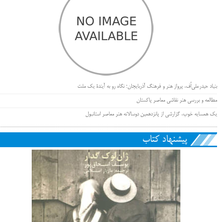
بنیاد حیدرعلی‌اُف، پرواز هنر و فرهنگ آذربایجان؛ نگاه رو به آیندۀ یک ملت
مطالعه و بررسی هنر نقاشی معاصر پاکستان
یک همسایه خوب، گزارشی از پانزدهمین دوسالانه هنر معاصر استانبول
پیشنهاد کتاب