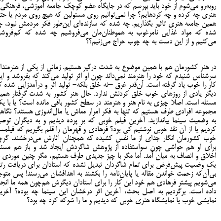
روبه‌رو می‌شوم از خود باید بپرسم که در جایگاه عضو کوچک جامعه آموزشی، فرهنگی 
هنری چه کرده‌ و چه کرده‎ایم؟ چرا نمی‌توانیم روی مسئولین که هیچ روی مردم یا ح
همین جامعه هنری تاثیر بگذاریم. چه شده که سازنده‌‌ای این‌طور فکر مردمش نبود، چ
شده که مواد غذایی نامرغوب به هموطنان‌مان می‌فروشیم چه شده که کم‌فروش
می‌کنیم و از این دست به چه چوب حراج می‌زنیم؟؟
در هنر کشورمان هم با همین موضوع به شدت درگیر هستیم. زمانی از یکی از هنرمندا
سرشناس شنیدم که خود را هنرمند نمی‌داند چون او اثر تولید می‌کند که بفروشد و ای
کار را خوب یاد گرفته است. آن‌قدر غرق –نه خلق بلکه- تولید اثر و درآمدزایی شده ک
دیگر یادی از روزهای خوب خلق کردنش ندارد. حال هنر کشور به شدت گرفتار همی
مسئله است. اصلا چیزی به نام هنر و هنرمند در سطح کشور باقی مانده است؟ یا با ی
مجموعه افرادی طرف هستیم که تنها به فکر امرار معاش یا مال‌اندوزی هستند؟ نگاه
به وضعیت سینما بیاندازید. آخرین فیلم خوبی که بر پرده دیدیم و به دیگران توصی
کردیم یا از آن نقد خوبی نوشتیم کی بود؟ فرهادی و قهرمان را قلم بگیریم که فیلمسا
خوب کشورمان انگار جدای از ما نفس کشیده که همچنان آثارش می‌درخشند. گرچ
برای او هم حواشی چون سواستفاده از پژوهش شاگردش ایجاد شد و باز هم مسئل
اخلاق و انصاف به میان آمد. اما مگر با چیز جدیدی طرف هستیم، مگر چنین موردی ب
یک وضعیت پیش‌فرض برای تمام شاگردان تبدیل نشده که استادان برای دریافت رتب
بی‌آن‌که زحمت خواندن مقاله یا پایان‌نامه را بکشند به اهدافشان می‌رسند! پس متوج
می‌شویم پیشتر فرهادی هم خود این کار را برای استادان دیگرش هم‌چون همه ما انجا
داده است. برگردیم به اصل بحث، آخرین اثر درخشان این سینما چه بوده؟ آخری
نمایشی خوب یا نمایشگاه هنری خوبی که دیدیم و ما را شوکه کرد چه بود؟