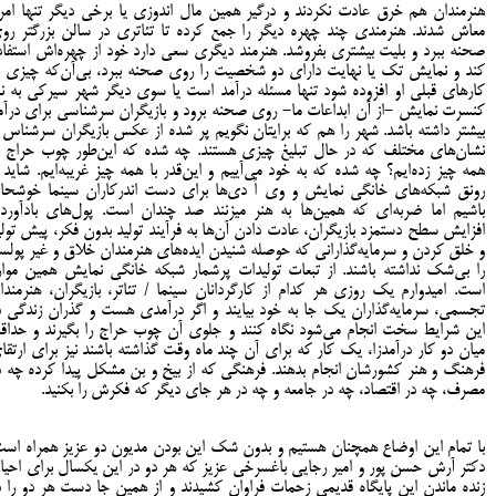
هنرمندان هم خرق عادت نکردند و درگیر همین مال اندوزی یا برخی دیگر تنها امرا
معاش شدند. هنرمندی چند چهره دیگر را جمع کرده تا تئاتری در سالن بزرگتر رو
صحنه ببرد و بلیت بیشتری بفروشد. هنرمند دیگری سعی دارد خود از چهره‌اش استفاد
کند و نمایش تک یا نهایت دارای دو شخصیت را روی صحنه ببرد، بی‌آن‌که چیزی ب
کارهای قبلی او افزوده شود تنها مسئله درآمد است یا سوی دیگر شهر سیرکی به نا
کنسرت نمایش -از آن ابداعات ما- روی صحنه برود و بازیگران سرشناسی برای درآم
بیشتر داشته باشد. شهر را هم که برایتان نگویم پر شده از عکس بازیگران سرشناس ب
نشان‌های مختلف که در حال تبلیغ چیزی هستند. چه شده که این‌طور چوب حراج ب
همه چیز زده‌ایم؟ چه شده که به خود می‌آییم و این‌قدر با همه چیز غریبه‌ایم. شاید ا
رونق شبکه‌های خانگی نمایش و وی اُ دی‌ها برای دست اندرکاران سینما خوشحا
باشیم اما ضربه‌ای که همین‌ها به هنر می‎زنند صد چندان است. پول‌های بادآور
افزایش سطح دستمزد بازیگران، عادت دادن آن‌ها به فرآیند تولید بدون فکر، پیش تولی
و خلق کردن و سرمایه‌گذارانی که حوصله شنیدن ایده‌های هنرمندان خلاق و غیر پولسا
را بی‌شک نداشته باشند. از تبعات تولیدات پرشمار شبکه خانگی نمایش همین موار
است. امیدوارم یک روزی هر کدام از کارگردانان سینما / تئاتر، بازیگران، هنرمندا
تجسمی، سرمایه‌گذاران یک جا به خود بیایند و اگر درآمدی هست و گذران زندگی د
این شرایط سخت انجام می‌شود نگاه کنند و جلوی آن چوب حراج را بگیرند و حداق
میان دو کار درآمدزا، یک کار که برای آن چند ماه وقت گذاشته باشند نیز برای ارتقا
فرهنگ و هنر کشورشان انجام بدهند. فرهنگی که از بیخ و بن مشکل پیدا کرده چه د
مصرف، چه در اقتصاد، چه در جامعه و چه در هر جای دیگر که فکرش را بکنید.
با تمام این اوضاع همچنان هستیم و بدون شک این بودن مدیون دو عزیز همراه است
دکتر آرش حسن پور و امیر رجایی باغسرخی عزیز که هر دو در این یکسال برای احیا 
زنده ماندن این پایگاه قدیمی زحمات فراوان کشیدند و از همین جا دست هر دو را د