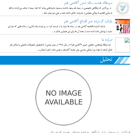
سرمقاله هشت ساله شدن آکادمی هنر
در روزگاری که پایگاهی تخصصی در زمینه هنر وجود نداشت و معدود سایت‌هایی بودند که اخبار سینما را منتشر می‌کردند به فکر
تارنمایی افتادیم تا ویژگی متفاوتی از نشریات دکه‌ای داشته باشد و علی‌رغم جذب مخا ...
بازتاب گسترده خبر افتتاح آکادمی هنر
بازتاب گسترده افتتاحیه آکادمی هنر در رسانه ها بسیار ما را خرسند کرد. در زیر لیست بلند بالایی از رسانه هایی که خبر این
سایت را پوشش دادند آمده است. از همه آن ها برای این همیاری تشکر م ...
درباره ما
ایده پایگاه پژوهشی، تحلیلی، خبری «آکادمی هنر» در سال 1388 در میان جمعی از دانشجویان تحصیلات تکمیلی و استادان هنر
شکل گرفت تا بتواند پل ارتباطی مناسبی میان جامعه آکادمیک و هنری باشد. اغلب استادان و ...
تحلیل
فردگرایی در سینمای ایران با نگاهی به فیلم چیزهایی هست که نمی‌دانی