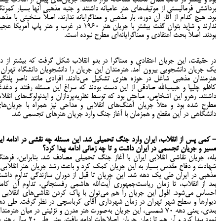
برداشتی فرمالیستی از موتیف‌های هنر عامیانه داشتند و جنبه مذهبی آنها بسیار کمرن
بود. هیچ کدام از آثار آن دوره، بار مذهبی و معناگرایانه ندارند، اصلاً سنخیتی با مذه
ندارند و شاید بتوان گفت بیشتر با جریان هنر ۱۹۶۰ در غرب و هنر پاپ آمریکا 
بودند. اصلاً بحث اعتقادی و معناگرایانه‌ای مطرح نبوده است.
در حقیقت، این جریان اعتقادی و معناگرا در بدو انقلاب شکل گرفت که بیشتر از د
یک جریان دانشجویی بیرون آمد. هنرمندان این جریان را دانشجویان دانشگاه تهران 
هنرمندان مذهبی شاغل در حوزه هنری تشکیل می‌دادند. افرادی مانند ناصر پلنگی
کاظم چلیپا و حبیب‌الله صادقی از این دست بودند که سراغ این مسئله رفتند و دغدغ
داشتند. رهرو این اشخاص، مباحثی بود که توسط نظریه‌پردازان و ایدئولوگ‌های انقلا
مطرح شده بود و مثلاً جریان آهنگ‌های انقلابی و مداحی نیز همراه با جریان‌ها
دانشگاهی در این مقطع و همزمان با آغاز جنگ وارد جریان هنرهای تجسمی شد.
- کمی پس از انقلاب، ایران وارد جنگ تحمیلی شد. این مسئله چه نقشی در ادامه ای
مسیر و جریان تجسمی در ایران داشت و تا چه زمانی ادامه پیدا کرد؟
بله، جریان نقاشی انقلابی ایران با آغاز جنگ تحمیلی مصادف شد. بنابراین، فرهن
شهادت و دفاع مقدس بسیار به این جریان کمک کرد و باعث رشد جریان هنر انقلابی 
مذهبی در ایران طی یک دهه شد. این جریان تا قبل از دوران سازندگی تداوم داشت
بعد از انقلاب، تا زمان ریاست‌جمهوری آیت‌الله هاشمی رفسنجانی، تداوم آن کاملا
احساس می‌شود. افول این جریان را هم می‌‌توان با پاک کردن نقاشی‌های انقلابی ا
دیوارها و سطح شهر تهران در زمان شهرداری آقای کرباسچی در نظر گرفت. طی ده
بعدی، یعنی دهه ۷۰ شمسی، این جریان به‌صورت هنر مدرن و تزئینی در میان هنرمند
نمود پیدا کرد و آن هم تا زمان جریان اصلاحات ادامه یافت. یعنی طی ۲۰ 