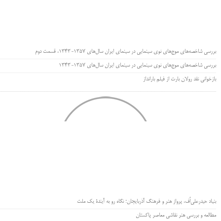
بررسی شاخصه‌های موج‌های نوی سینمایی در سینمای ایران سال‌های 1357-1343، قسمت دوم
بررسی شاخصه‌های موج‌های نوی سینمایی در سینمای ایران سال‌های 1357-1343
بازخوانی نقد رولان بارت از فیلم بارانداز
بنیاد حیدرعلی‌اُف، پرواز هنر و فرهنگ آذربایجان؛ نگاه رو به آیندۀ یک ملت
مطالعه و بررسی هنر نقاشی معاصر پاکستان