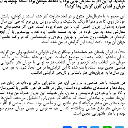
کرده‌اید. آیا این آثار به سفارش جایی بوده یا دغدغه خودتان بوده است؟ چگونه به ای
جریان و فضای کاری گرایش پیدا کردید؟
این مجموعه با متریال‌های متنوع و در ابعاد متفاوت کار شده است؛ از گواش، پاستل 
خودکار روی کاغذ و مقوا تا رنگ پلاستیک و رنگ و روغن روی بوم که طی این سال‌ه
همواره به‌عنوان جریان اصلی کار، با من همراه بوده است. حتی اگر مجموعه‌ای ه
سفارشی بوده، به میل خودم در آنها به مسئله عاشورا پرداخته‌ و پیوندهایی با آن ایجا
کرده‌ام. در حقیقت، روح حماسی و جریان وجودی و خودشناسی که در واقعه عاشورا 
جهان آن بوده، باعث ایجاد این گرایش در من شده است.
مثلاً، در ایران باستان هم حماسه‌ها و جنگاوری‌های فراوانی داشته‌ایم، ولی من گرایش
به آن نداشتم. اینکه ریشه این موضوع کجاست، نمی‌دانم. شاید ساختار سنی ما که د
جریان هنر انقلاب رشد کردیم و جریان انقلاب نیز به نوعی با جریان هنر عاشورایی 
مذهبی عجین بوده است، باعث شده تا این گرایش‌ها در من ایجاد شود. به‌ هر حال، د
این سال‌ها به جریان‌های هنر باستانی و تاریخی گرایشی نداشتم.
من همیشه با هنر مذهبی و در رأس آن، هنر عاشورایی درگیر بوده‌ام، هر زمان هم ب
رویکردها و فرمت‌های مختلف بوده است؛ زمانی در قالب طراحی، نقاشی یا تصویرساز
و گاه نیز با برخوردی فرمالیستی و مدرن، ولی همیشه این جریان همراه من بوده است
این‌ها، عناصر و نمادهایی است که شاکله کار هنری‌ام را تشکیل می‌دهند. المان‌ها 
موتیف‌های من بیشتر برگرفته از هنر عاشورایی و مذهبی بوده است. در بعضی از آثار نی
به جریان هنر دفاع مقدس پرداخته‌ام که آن‌ هم به نوعی بر همین جریان محرم سوا
بوده و با هنر عاشورایی عجین است.