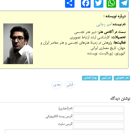
Share
Facebook
WhatsApp
Twitter
Telegram
درباره نویسنده :
امیر رجایی
نام نویسنده:
سمت در آکادمی هنر:
دبیر هنر تجسمی
تحصیلات:
کارشناسی ارشد ارتباط تصویری
فعالیت‌ها:
پژوهش در زمینۀ هنرهای تجسمی و هنر معاصر ایران و
جهان، تاریخ معماری ایرانی
کیوریتور، ژورنالیست، نویسنده
هنر عاشورایی
هنر آیینی
بهرام انصاری
قبلی
بعدی
نوشتن دیدگاه
نام (اجباری)
آدرس پست الکترونیکی
آدرس سایت