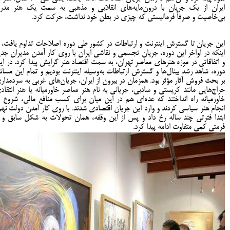
ایران از یک جریان با درون‌مایه‌های انقلابی و مذهبی به سمت یک هنر مدر
بی‌خاصیت و صرفاً فرمالیستی که چیزی در بطن خود نداشت، حرکت کرد.
این جریان تا گسترش اینترنت و ارتباطات در کشور طی دوره اصلاحات تداوم یافت، ت
اینکه در اواخر این دوره، جریان تجسمی و نقاشی ایران با روی کار آمدن مدیران جدی
و اتفاقاتی در موزه هنرهای معاصر تهران، به سمت اقتصاد هنر گرایش پیدا کرد. در ای
دوره، شاهد رشد بینال‌ها و گسترش ارتباطات به‌وسیله اینترنت بودیم و تمام این مسائ
بر بحث فروش آثار مؤثر بود. همزمان در بیرون از ایران، جریان‌های غربی به سردمدار
حراج‌هایی مانند کریستی و سادبی، جریانی به نام هنر معاصر خاورمیانه یا هنر انتقاد
خاورمیانه راه انداختند که عده‌ای هم در این میان برای کسب منافع مالی، شروع ب
انجام هنر سیاسی کردند و وارد این جریان اقتصادی شدند. با روی کار آمدن دولت نهم
ابتدا فترتی چند ساله رخ داد و پس از این وقفه، همان تحولات به شکل سابق و ب
فرمتی کمی متفاوت ادامه پیدا کرد.