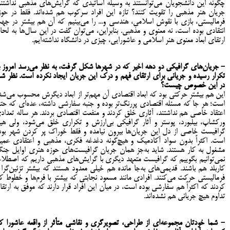
چگونه این دانشجویان می‌توانستند به وسیله اساتیدی که گرایش‌های مذهبی نداشتند
جریان هنر مذهبی را تقویت کنند؟ تازه این افراد سرکوب هم شده‌اند. فقط در حوز
فرمالیستی، بازی با نقوش اسلامی، هندسی و... را می‌بینیم که آن هم بیشتر در جه
انتقادی بوده است، نه معنوی و مذهبی. بنابراین، می‌توان گفت در این سال‌ها به لحا
ارتقای ابعاد معنوی هنر اسلامی و عاشورایی، چیزی در دانشگاه نداشته‌ایم.
- جریان‌های گرافیکی دو دهه اخیر که در شهرها شکل گرفت، به نظر می‌رسد امروز ب
تکرار رسیده و جریانی برای ارتقای فهم و درک این جریان ایجاد نکرده است. نظر شم
در این خصوص چیست؟
این هم بیشتر حرکتی بود که ابعاد اقتصادی آن مهم‌تر از ابعاد دیگرش محسوب می‌شد
است؛ هر جا که مسئله اقتصادی پررنگ‌تر بوده و جنبه سفارشی داشته، عده‌ای که حت
اعتقاد خاصی هم نداشتند، آثاری خلق کردند و منفعت اقتصادی بردند. هر ساله تعداد
ورکشاپ، بیلبورد، پوستر و آثار گرافیکی بی‌ارزش و تکراری خلق می‌شود، ولی هی
گرافیست خاصی از دل این جریان‌ها بیرون نیامده و فقط خوراک پر کردن شهر بود
است. اکثراً بدون سواد آکادمیک و هیچ‌گونه دغدغه فکری، مذهبی و اعتقادی عمی
مشغول به کار هستند. شاید به‌جز همان جریان گرافیست‌های حوزه هنری اوایل جن
نمی‌توانیم بگوییم که گرافیست متعهد دیگری با گرایش‌های مذهبی داریم که اصطلاحا
کاربلد هم باشند. قدیمی‌های به‌جا مانده هم خیلی معدود هستند که بیشتر تزئین‌گرا 
فرمالیستی حرکت می‌کنند. افرادی مانند مسعود نجابتی که بیشتر با فرم‌ها و خطوط کا
کردند که اکثراً هم سفارشی بوده است، در میان این افراد قرار دارند که موفق به ارتقا 
تداوم هیچ جریانی هم نشده‌اند.
- شما خودتان مجموعه‌ای از طراحی، تصویرگری و نقاشی متأثر از واقعه عاشورا کا