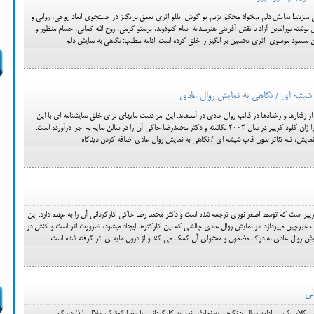
این واقعیت ها است که بر چهره‎مان سیلی می‎زنند! نمایش دلم میخواد محکم بزنم تو گوش اتللو اثری تعمق بر‎انگیز در جستجوی ابعاد روحی، روانی و
نوشته نورالدین آزاد با نقش آفرینی هنرمندانه سام کبودوند، پرستو کرمی، روح الله کمانی، حسام منظور و
آن مسعود موسوی اثری تحسین بر انگیز را خلق کرده است. ادامه مطلب: نگاهی به نمایش دلم
ب شیشه ای / نگاهی به نمایش روال عادی
مهدی تقوایی در زندگی روزمره ما انبوهی از رفتارها و رخدادها در قالب روال عادی در آمده‎اند. این امر دست مایه‎ای برای خلق نمایشنامه ای با این
مضمون شده است. نمايشنامه روال عادی را ژان کلود کری‎یر در سال 2002 نگاشته و دکتر محمدرضا خاکی آن را در سالن سایه به اجرا درآورده است.
نمایش، تله تئاتر بدون قاب شیشه ای / نگاهی به نمایش روال عادی اضافه کردن دیدگاه
نمایش روال عادی نوشته ی ژان کلود کری‎یر است که توسط اصغر نوری ترجمه شده است و دکتر محمد رضا خاکی کارگردانی آن را به عهده دارد. این
اثر نمایشی به بازجویی یک بازپرس از یک خبرچین می‎پردازد. در نمایش روال عادی چالشی که بین کارکترها ایجاد می‎شود، ضرورت اثر است و کنش در
لی