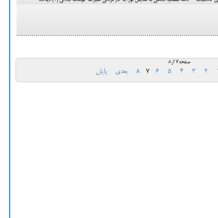
کلاسیک ادامه مطلب: نگاهی به نمایش نورا به کارگردانی علیرضا کوشک جلالی (1) دیدگاه
صفحه7 از8
2
3
4
5
6
7
8
بعدی
پایان