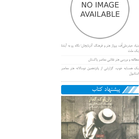
بنیاد حیدرعلی‌اُف، پرواز هنر و فرهنگ آذربایجان؛ نگاه رو به آیندۀ
یک ملت
مطالعه و بررسی هنر نقاشی معاصر پاکستان
یک همسایه خوب، گزارشی از پانزدهمین دوسالانه هنر معاصر
استانبول
پیشنهاد کتاب