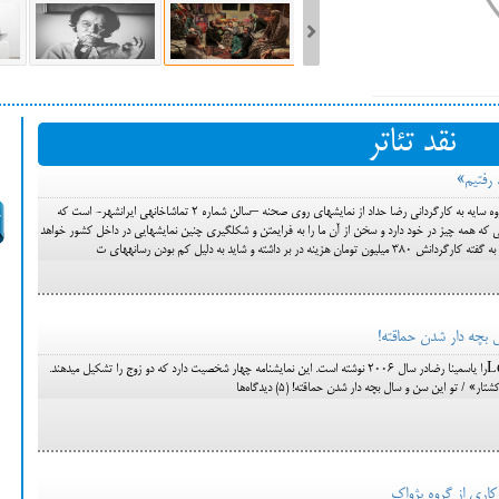
ست فیلم‌های بخش مسابقه جشنواره فیلم ونیز ۲۰۲۲ مشخص شد، سهم پررنگ
نقد تئاتر
ه کن، راه برای مستقل‌ها
 رفتیم»
نمایش آمدیم نبودید رفتیم کاری از گروه سایه به کارگردانی رضا حداد از نمایش‎های روی صحنه –سالن شماره 2 تماشاخانه‎ی ایرانشهر- است که
استقبال کم‎نظیری از آن شده است. نمایشی که همه چیز در خود دارد و سخن از آن ما را به فرای‎متن و شکل‎گیری چنین نمایش‎هایی در داخل کشور خواهد
داشته و شاید به دلیل کم بودن رسانه‎های ت
 بچه دار شدن حماقته!
خدای کشتار Le Dieu du Carnageرا یاسمینا رضادر سال 2006 نوشته است. این نمایشنامه چهار شخصیت دارد که دو زوج را تشکیل می‎دهند.
 / تو این سن و سال بچه دار شدن حماقته! (5) دیدگاه‌ها
کاری از گروه پژواک