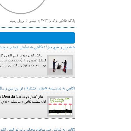
پلنگ طلایی لوکارنو ۲۰۲۲ به فیلمی از برزیل رسید
فهر
ایرانی‌ها
بیرون راندن فیلم‌های منتسب به حامیان کرملین از جشنوار
همه چیز و هیچ چیز! / نگاهی به نمایش «آمدیم نبودید
باز است
برد. پرهزینه و خوش ساخت این نمایش به گفته کارگردانش 380 میلیون تومان هزینه در بر 
نگاهی به نمایشنامه «خدای کشتار» / تو این سن و سال
ادامه مطلب: نگاهی به نمایشنامه «خدای کشتار»
نگاهی به نمایش دلم میخواد محکم بزنم تو گوش اتللو 