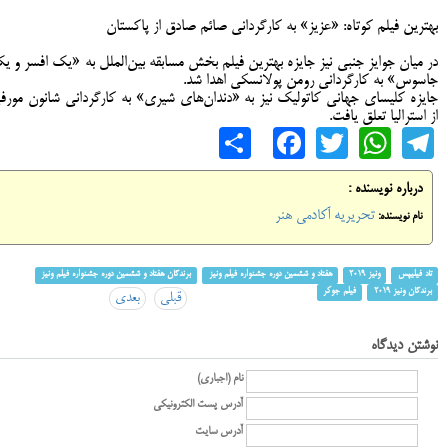
بهترین فیلم کوتاه: «عزیز» به کارگردانی صائم صادق از پاکستان
در میان جوایز جنبی نیز جایزه بهترین فیلم بخش مسابقه بین‌الملل به «یک افسر و ی
جاسوس» به کارگردانی رومن پولانسکی اهدا شد.
جایزه کلیسای جهانی کاتولیک نیز به «دندان‌های شیری» به کارگردانی شانون مورف
از استرالیا تعلق یافت.
Share
Facebook
WhatsApp
Twitter
Telegram
درباره نویسنده :
تحریریه آکادمی هنر
نام نویسنده:
تاد فیلیپس
ونیز 2019
هفتاد و ششمین دوره جشنواره فیلم ونیز
برندگان هفتاد و ششمین دوره جشنواره فیلم ونیز
برندگان ونیز 2019
فیلم جوکر
قبلی
بعدی
نوشتن دیدگاه
نام (اجباری)
آدرس پست الکترونیکی
آدرس سایت