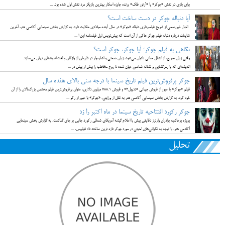
برای بازی در نقش «جوکر» یا «آرتور فلک» برنده جایزه اسکار بهترین بازیگر مرد نقش اول شده بود. ...
آیا دنباله جوکر در دست ساخت است؟
اخبار غیررسمی از شروع فیلمبرداری دنباله «جوکر» در سال آینده میلادی حکایت دارد. به گزارش بخش سینمایی آکادمی هنر، آخرین
شایعات درباره دنباله فیلم جوکر حاکی از آن است که پیش‌نویس اول فیلمنامه این ا ...
نگاهی به فیلم جوکر؛ آیا جوکر، جوکر است؟
وقتی زبان صریح، از انتقال معانی ناتوان می‌شود، زبان ضمنی و اشاره‌وار در دایره‌ای از واژگان و لغت اندیشه‌ای نهان می‌سازد.
اندیشه‌ای که با رمزگشایی و نشانه شناسی عیان شده تا روح مخاطب را بیش از پیش در ...
جوکر پرفروش‌ترین فیلم تاریخ سینما با درجه سنی بالای هفده سال
فیلم «جوکر» با عبور از فروش جهانی «ددپول۲» و فروش ۷۸۸.۱ میلیون دلاری، عنوان پرفروش‌ترین فیلم مختص بزرگسالان را از آن
خود کرد. به گزارش بخش سینمایی آکادمی هنر به نقل از ورایتی، «جوکر» با عبور از رکو ...
جوکر رکورد افتتاحیه تاریخ سینما در ماه اکتبر را زد
پروژه پرحاشیه برادران وارنرز دقایقی پیش با اعلام گیشه آمریکای شمالی رکورد جالبی بر جای گذاشت. به گزارش بخش سینمایی
آکادمی هنر، با توجه به نگرانی‌های امنیتی در مورد جوکر تازه ترین ساخته تاد فیلیپس، ...
تحلیل