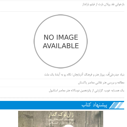
بازخوانی نقد رولان بارت از فیلم بارانداز
بنیاد حیدرعلی‌اُف، پرواز هنر و فرهنگ آذربایجان؛ نگاه رو به آیندۀ یک ملت
مطالعه و بررسی هنر نقاشی معاصر پاکستان
یک همسایه خوب، گزارشی از پانزدهمین دوسالانه هنر معاصر استانبول
پیشنهاد کتاب