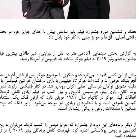
هفتاد و ششمین دوره جشنواره فیلم ونیز ساعتی پیش با اهدای جوایز خود در بخ
رقابتی اصلی، افق‌ها و جوایز جنبی به کار خود پایان داد.
به گزارش بخش سینمایی آکادمی هنر به نقل از ورایتی، شیر طلای بهترین فیل
جشنواره فیلم ونیز 2019 به فیلم جوکر ساخته تاد فیلیپس از آمریکا رسید.
پیش از این کسی قلمداد نمی‌کرد فیلم دیگری با موضوع جوکر پس از نقش آفرینی ه
دقیقه تشویق توامان در سالن اصلی اکران روبه‌رو شد. در کنار فینیکس؛ رابرت دنیرو
برت کالن، زازی بیتز، فرانسیس کانروی و بیل کمپ در فیلم ایفای نقش کرده‌اند
اتفاقات فیلم جوکر در گاتهام سال ۱۹۸۱ جریان دارد که آرتور فلک یک استن
کمدین ناموفق است و با تحقیرهای زیادی نیز مواجه می‌شود. آرتور فلک که مرد
غمگین با مشکلات روحی و روانی ریشه‌دار است.
از دیگر برنده‌های این دوره از جشنواره که جوایز مهمی را کسب کردند می‌توان به رو
اندرسون و رومن پولانسکی اشاره کرد. فهرست کامل برندگان ونیز 
مشاهده کنید: