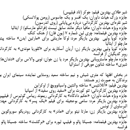
شیر طلای بهترین فیلم: جوکر (تاد فیلیپس)
جایزه بزرگ هیات داوران: یک افسر و یک جاسوس (رومن پولانسکی)
شیر نقره‌ای بهترین کارگردانی: درباره بی‌پایانی (روی اندرسون)
جایزه ویژه هیات داوران: مافیا دیگر مانند سابق نیست (فرانکو مارسکو) از ایتالیا
جایزه بهترین فیلمنامه: چری لین شماره ۷ (یون فان) از هنک کنگ
جایزه کوپا ولپی بهترین بازیگر مرد: لوکا مارینلی برای «مارتین ایدن» ساخته پیتر
مارچلو از ایتالیا
جایزه کوپا ولپی بهترین بازیگر زن: آریان آسکارید برای «گلوریا موندی» به کارگردان
روبر گدیگیان از فرانسه
جایزه مارچلو ماسترویانی بهترین بازیگر مرد یا زن جوان: توبی والاس برای «دندان‌ها
شیری» ساخته شانون مورفی از استرالیا
در بخش افق‎ها که متری شیش و نیم ساخته سعید روستایی نماینده سینمای ایران بو
برندگان به صورت زیر هستند:
بهترین فیلم: «آتلانتیس» ساخته والنتین واسیانوویچ از اوکراین
جایزه بهترین کارگردانی: تئو کورت برای «سفید روی سفید» از اسپانیا
جایزه ویژه هیأت داوران: «حکم دادگاه» به کارگردانی ریموند ریباس گوتیرس از فیلیپی
جایزه بهترین بازیگر مرد: سامی بوعجیله برای فیلم «یک پسر» به کارگردانی مهد
البرساوی از تونس
جایزه بهترین بازیگر زن: مارتا نیتو برای «مادر» به کارگردانی رودریگو سوروگوین ا
اسپانیا
جایزه بهترین فیلمنامه: جسیکا پالو و فیلیپ لیوره برای «برگشت» ساخته جسیکا پالو ا
فرانسه